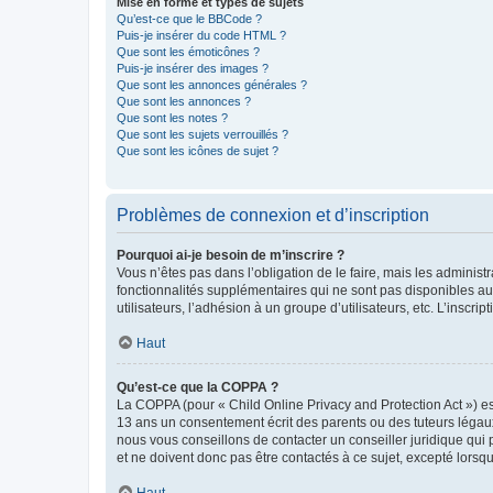
Mise en forme et types de sujets
Qu’est-ce que le BBCode ?
Puis-je insérer du code HTML ?
Que sont les émoticônes ?
Puis-je insérer des images ?
Que sont les annonces générales ?
Que sont les annonces ?
Que sont les notes ?
Que sont les sujets verrouillés ?
Que sont les icônes de sujet ?
Problèmes de connexion et d’inscription
Pourquoi ai-je besoin de m’inscrire ?
Vous n’êtes pas dans l’obligation de le faire, mais les adminis
fonctionnalités supplémentaires qui ne sont pas disponibles aux 
utilisateurs, l’adhésion à un groupe d’utilisateurs, etc. L’insc
Haut
Qu’est-ce que la COPPA ?
La COPPA (pour « Child Online Privacy and Protection Act ») es
13 ans un consentement écrit des parents ou des tuteurs légaux
nous vous conseillons de contacter un conseiller juridique qui
et ne doivent donc pas être contactés à ce sujet, excepté lorsq