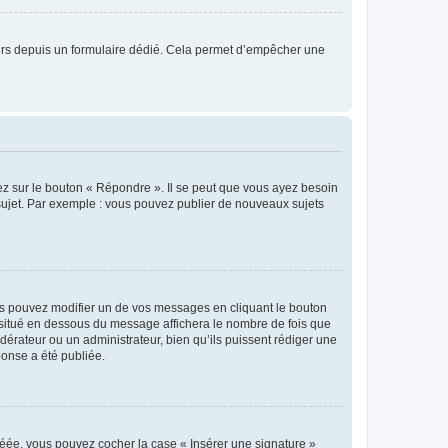
sateurs depuis un formulaire dédié. Cela permet d’empêcher une
ez sur le bouton « Répondre ». Il se peut que vous ayez besoin
 sujet. Par exemple : vous pouvez publier de nouveaux sujets
s pouvez modifier un de vos messages en cliquant le bouton
e situé en dessous du message affichera le nombre de fois que
modérateur ou un administrateur, bien qu’ils puissent rédiger une
ponse a été publiée.
réée, vous pouvez cocher la case « Insérer une signature »