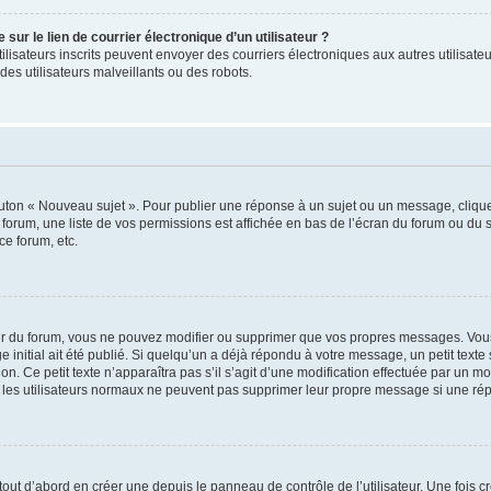
ur le lien de courrier électronique d’un utilisateur ?
s utilisateurs inscrits peuvent envoyer des courriers électroniques aux autres utili
es utilisateurs malveillants ou des robots.
outon « Nouveau sujet ». Pour publier une réponse à un sujet ou un message, cliqu
 forum, une liste de vos permissions est affichée en bas de l’écran du forum ou du
ce forum, etc.
r du forum, vous ne pouvez modifier ou supprimer que vos propres messages. Vou
 initial ait été publié. Si quelqu’un a déjà répondu à votre message, un petit text
ion. Ce petit texte n’apparaîtra pas s’il s’agit d’une modification effectuée par un 
ue les utilisateurs normaux ne peuvent pas supprimer leur propre message si une ré
ut d’abord en créer une depuis le panneau de contrôle de l’utilisateur. Une fois c