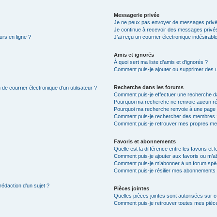
Messagerie privée
Je ne peux pas envoyer de messages privé
Je continue à recevoir des messages privés 
urs en ligne ?
J’ai reçu un courrier électronique indésirabl
Amis et ignorés
À quoi sert ma liste d’amis et d’ignorés ?
Comment puis-je ajouter ou supprimer des uti
Recherche dans les forums
de courrier électronique d’un utilisateur ?
Comment puis-je effectuer une recherche d
Pourquoi ma recherche ne renvoie aucun ré
Pourquoi ma recherche renvoie à une page 
Comment puis-je rechercher des membres 
Comment puis-je retrouver mes propres me
Favoris et abonnements
Quelle est la différence entre les favoris e
Comment puis-je ajouter aux favoris ou m’ab
Comment puis-je m’abonner à un forum spéc
Comment puis-je résilier mes abonnements
rédaction d’un sujet ?
Pièces jointes
Quelles pièces jointes sont autorisées sur 
Comment puis-je retrouver toutes mes pièce