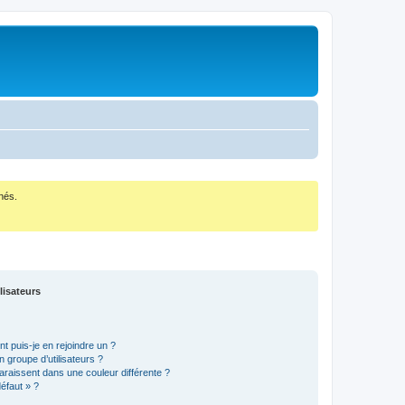
nés.
lisateurs
t puis-je en rejoindre un ?
 groupe d’utilisateurs ?
araissent dans une couleur différente ?
défaut » ?