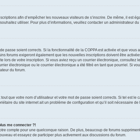
inscriptions afin d’empêcher les nouveaux visiteurs de s’inscrire. De même, il est é
s souhaitez utiliser. Pour plus d’informations, veuillez contacter un administrateur du
t de passe soient corrects. Si la fonctionnalité de la COPPA est activée et que vous 
ains forums exigeront également que les nouvelles inscriptions doivent être activée
te lors de votre inscription. Si vous aviez reçu un courrier électronique, consultez l
r électronique ou le courrier électronique a été filtré en tant que pourriel. Si vo
rateur du forum.
out que votre nom d’utilisateur et votre mot de passe soient corrects. Si tel est le
iétaire du site internet ait un problème de configuration et qu’il soit nécessaire de l
 plus me connecter ?!
votre compte pour une quelconque raison. De plus, beaucoup de forums suppriment pér
 nouveau et essayez de participer plus activement aux discussions du forum.