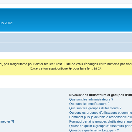
uis 2002!
ci, pas d'algorithme pour dicter tes lectures! Juste de vrais échanges entre humains passion
Excerce ton esprit critique 🧠 pour faire le ... tri 😉.
Niveaux des utilisateurs et groupes d’uti
Que sont les administrateurs ?
Que sont les modérateurs ?
Que sont les groupes d’utilisateurs ?
Où sont les groupes d’utilisateurs et commen
Comment puis-je devenir le responsable d’un
nnecter ?!
Pourquoi certains groupes d’utilisateurs app
Qu’est-ce qu’un « groupe d’utilisateurs par 
Qu’est-ce que le lien « L’équipe » ?