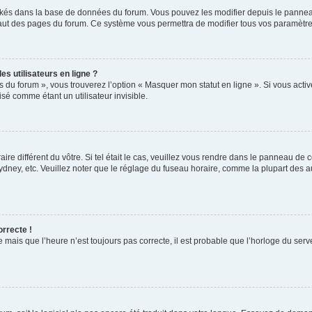
ockés dans la base de données du forum. Vous pouvez les modifier depuis le panneau 
haut des pages du forum. Ce système vous permettra de modifier tous vos paramètre
s utilisateurs en ligne ?
s du forum », vous trouverez l’option « Masquer mon statut en ligne ». Si vous activ
é comme étant un utilisateur invisible.
aire différent du vôtre. Si tel était le cas, veuillez vous rendre dans le panneau de co
ey, etc. Veuillez noter que le réglage du fuseau horaire, comme la plupart des autr
orrecte !
 mais que l’heure n’est toujours pas correcte, il est probable que l’horloge du serve