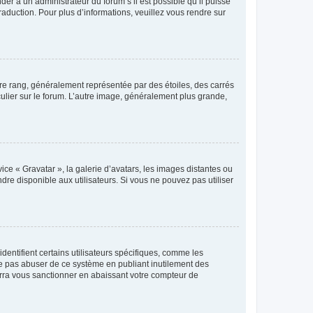
der à un administrateur du forum s’il est possible qu’il puisse
raduction. Pour plus d’informations, veuillez vous rendre sur
tre rang, généralement représentée par des étoiles, des carrés
culier sur le forum. L’autre image, généralement plus grande,
ice « Gravatar », la galerie d’avatars, les images distantes ou
dre disponible aux utilisateurs. Si vous ne pouvez pas utiliser
entifient certains utilisateurs spécifiques, comme les
ne pas abuser de ce système en publiant inutilement des
rra vous sanctionner en abaissant votre compteur de