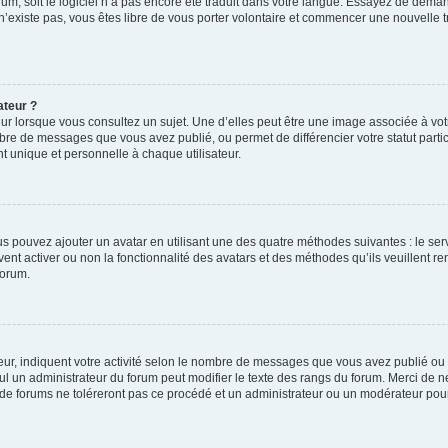
orum, soit le logiciel n’a pas encore été traduit dans votre langue. Essayez de deman
 n’existe pas, vous êtes libre de vous porter volontaire et commencer une nouvelle t
ateur ?
ur lorsque vous consultez un sujet. Une d’elles peut être une image associée à vo
mbre de messages que vous avez publié, ou permet de différencier votre statut parti
 unique et personnelle à chaque utilisateur.
ous pouvez ajouter un avatar en utilisant une des quatre méthodes suivantes : le serv
ent activer ou non la fonctionnalité des avatars et des méthodes qu’ils veuillent ren
forum.
ur, indiquent votre activité selon le nombre de messages que vous avez publié ou id
eul un administrateur du forum peut modifier le texte des rangs du forum. Merci de 
de forums ne toléreront pas ce procédé et un administrateur ou un modérateur pou