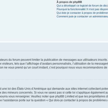
À propos de phpBB
Qui a développé ce logiciel de forum de dis
Pourquoi la fonctionnalité X n’est pas dispon
Qui dois-je contacter à propos de problèmes
Comment puis-je contacter un administrateu
trateurs du forum peuvent limiter la publication de messages aux utilisateurs inscri
visiteurs, tels que l’affichage d’avatars personnalisés, l’utilisation de la messager
ription ne vous prend qu’un court instant, c’est pourquoi nous vous recommandons de l
t une loi des États-Unis d’Amérique qui demande aux sites internet collectant pot
 des mineurs concernés. Si vous ne savez pas si cette loi s’applique également au
 pourra vous renseigner. Veuillez noter que phpBB Limited et que les propriétaires
ue l’assistance porte sur la question « Qui dois-je contacter à propos de problèmes 