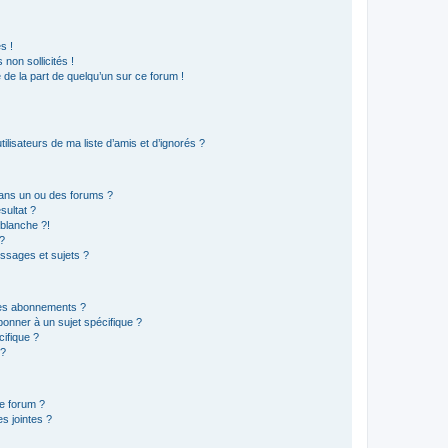
s !
non sollicités !
e de la part de quelqu’un sur ce forum !
lisateurs de ma liste d’amis et d’ignorés ?
ans un ou des forums ?
sultat ?
blanche ?!
?
ssages et sujets ?
t les abonnements ?
onner à un sujet spécifique ?
ifique ?
 ?
ce forum ?
s jointes ?