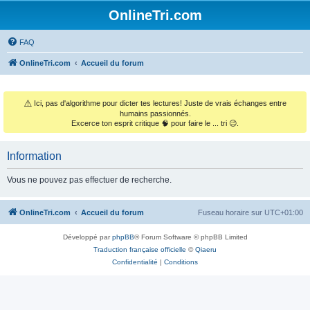
OnlineTri.com
FAQ
OnlineTri.com
Accueil du forum
⚠️
Ici, pas d'algorithme pour dicter tes lectures! Juste de vrais échanges entre
humains passionnés.
Excerce ton esprit critique 🧠 pour faire le ... tri 😉.
Information
Vous ne pouvez pas effectuer de recherche.
OnlineTri.com
Accueil du forum
Fuseau horaire sur
UTC+01:00
Développé par
phpBB
® Forum Software © phpBB Limited
Traduction française officielle
©
Qiaeru
Confidentialité
|
Conditions