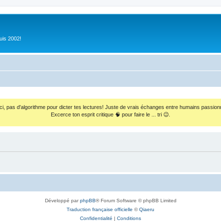
uis 2002!
ci, pas d'algorithme pour dicter tes lectures! Juste de vrais échanges entre humains passion
Excerce ton esprit critique 🧠 pour faire le ... tri 😉.
Développé par
phpBB
® Forum Software © phpBB Limited
Traduction française officielle
©
Qiaeru
Confidentialité
|
Conditions