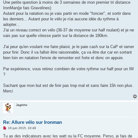
g
Une petite question à moins de 3 semaines de mon premier tri distance
e
IronMan(je fais Gravelines)
n
o
Autant pour la natation ou je vais partir en mode "foncier", et sortir dans
n
les derniers... Autant pour le vélo je n'ai aucune idée du rythme à
l
u
adopter...
J'ai un niveau correct en vélo (36-37 de moyenne sur half roulant) et je ne
sais pas sur quelle vitesse partir sur la distance de 180km.
J'ai peur qu'en voulant me faire plaisir, je le paie cash sur la CaP et ramer
pour finir. Donc il va falloir être raisonnable, ça va être dur car en sortant
bien loin en natation l'envie de remonter est forte et donc on appuie.
Par expérience, vous retirez combien de votre rythme sur half pour un IM
?
Sachant que mon but est de finir pas trop mal et sans faire 15h non plus.
Merci
Jaginho
Re: Allure vélo sur Ironman
M
16 juin 2015, 10:48
e
s
Tu as des indicateurs avec les watt ou la FC moyenne. Perso, je fais de