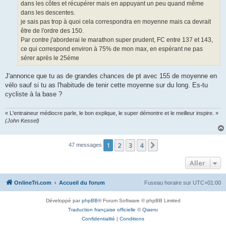
u
dans les côtes et récupérer mais en appuyant un peu quand même
dans les descentes.
je sais pas trop à quoi cela correspondra en moyenne mais ca devrait
être de l'ordre des 150.
Par contre j'aborderai le marathon super prudent, FC entre 137 et 143,
ce qui correspond environ à 75% de mon max, en espérant ne pas
sérer après le 25éme
J'annonce que tu as de grandes chances de pt avec 155 de moyenne en
vélo sauf si tu as l'habitude de tenir cette moyenne sur du long. Es-tu
cycliste à la base ?
« L'entraineur médiocre parle, le bon explique, le super démontre et le meilleur inspire. »
(John Kessel)
1
2
3
4
Suivant
47 messages
Aller
OnlineTri.com
Accueil du forum
Fuseau horaire sur
UTC+01:00
Développé par
phpBB
® Forum Software © phpBB Limited
Traduction française officielle
©
Qiaeru
Confidentialité
|
Conditions