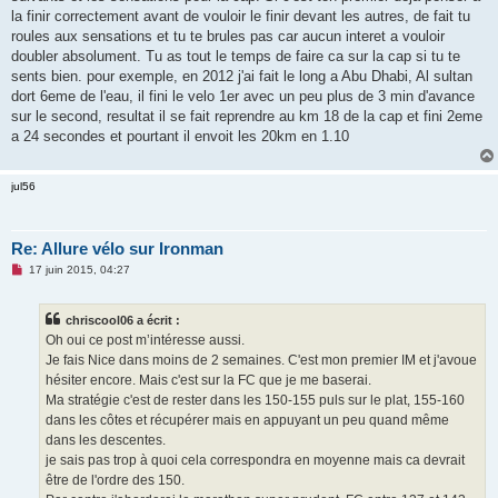
e
la finir correctement avant de vouloir le finir devant les autres, de fait tu
n
o
roules aux sensations et tu te brules pas car aucun interet a vouloir
n
doubler absolument. Tu as tout le temps de faire ca sur la cap si tu te
l
u
sents bien. pour exemple, en 2012 j'ai fait le long a Abu Dhabi, Al sultan
dort 6eme de l'eau, il fini le velo 1er avec un peu plus de 3 min d'avance
sur le second, resultat il se fait reprendre au km 18 de la cap et fini 2eme
a 24 secondes et pourtant il envoit les 20km en 1.10
jul56
Re: Allure vélo sur Ironman
M
17 juin 2015, 04:27
e
s
s
chriscool06 a écrit :
a
g
Oh oui ce post m’intéresse aussi.
e
Je fais Nice dans moins de 2 semaines. C'est mon premier IM et j'avoue
n
o
hésiter encore. Mais c'est sur la FC que je me baserai.
n
Ma stratégie c'est de rester dans les 150-155 puls sur le plat, 155-160
l
u
dans les côtes et récupérer mais en appuyant un peu quand même
dans les descentes.
je sais pas trop à quoi cela correspondra en moyenne mais ca devrait
être de l'ordre des 150.