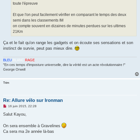
o
toute l'épreuve
n
l
u
Et que l'on peut facilement vérifier en comparant le temps des deux
semi dans les classements IM
on compte souvent en dizaines de minutes perdues sur les ultimes
21Km
Ça et le fait qu'on range les gadgets et on écoute ses sensations et son
instinct de survie, peut pas mieux dire.
BLEU
BLANC
RAGE
"En ces temps d'imposture universelle, dire la vérité est un acte révolutionnaire !"
George Orwell
Trim
Re: Allure vélo sur Ironman
M
16 juin 2015, 22:28
e
s
Salut Kayou,
s
a
g
On sera ensemble à Gravelines
e
Ca sera ma 2e année là-bas
n
o
n