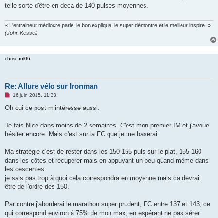
s
telle sorte d'être en deca de 140 pulses moyennes.
a
g
e
n
« L'entraineur médiocre parle, le bon explique, le super démontre et le meilleur inspire. »
o
(John Kessel)
n
l
u
chriscool06
Re: Allure vélo sur Ironman
M
16 juin 2015, 11:33
e
s
Oh oui ce post m’intéresse aussi.
s
a
g
Je fais Nice dans moins de 2 semaines. C'est mon premier IM et j'avoue
e
hésiter encore. Mais c'est sur la FC que je me baserai.
n
o
n
Ma stratégie c'est de rester dans les 150-155 puls sur le plat, 155-160
l
u
dans les côtes et récupérer mais en appuyant un peu quand même dans
les descentes.
je sais pas trop à quoi cela correspondra en moyenne mais ca devrait
être de l'ordre des 150.
Par contre j'aborderai le marathon super prudent, FC entre 137 et 143, ce
qui correspond environ à 75% de mon max, en espérant ne pas sérer