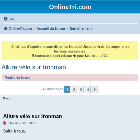
OnlineTri.com
FAQ
OnlineTri.com
Accueil du forum
Entraînement
⚠️
Ici, pas d'algorithme pour dicter tes lectures! Juste de vrais échanges entre
humains passionnés.
Excerce ton esprit critique 🧠 pour faire le ... tri 😉.
Allure vélo sur Ironman
Règles du forum
1
2
3
4
Suivant
47 messages
Kayou
Allure vélo sur Ironman
M
16 juin 2015, 10:02
e
s
Salut à tous.
s
a