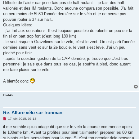
Difficile de t'aider car je ne fais pas de half roulant... je fais des half
l
u
vallonés et des IM roulants. Donc aucune comparaison possible. J'ai fait
un peu moins de 5h30 l'année dernière sur le vélo et je ne pense pas
pouvoir rouler à 37 sur half...
Quelques idées:
- j'ai fait aux sensations. Il est toujours possible de ralentir un peu sur la
fin si on part trop fort (c'est long 180 km)
- le seul risque à Gravelines sur le vélo, c'est le vent. On est parti l'année
dernière sans vent et sur la 2e boucle, le vent s'est levé. J'ai un peu
pioché pour finir
- après la question gestion de la CAP derrière, je trouve que c'est très
personnel: je sais que dans tous les cas, je souffre à pied, donc autant
me faire plaisir sur le vélo
A bientôt donc
lolobkk
Re: Allure vélo sur Ironman
M
17 juin 2015, 03:13
e
s
il me semble qu'un adage dit que sur le velo la course commence apres
s
le 100eme km. Avant tu profites pour bien t'alimenter, preparer les 80 km
a
g
suivants et les sensations pour la cap. Si c'est ton premier deja penser a