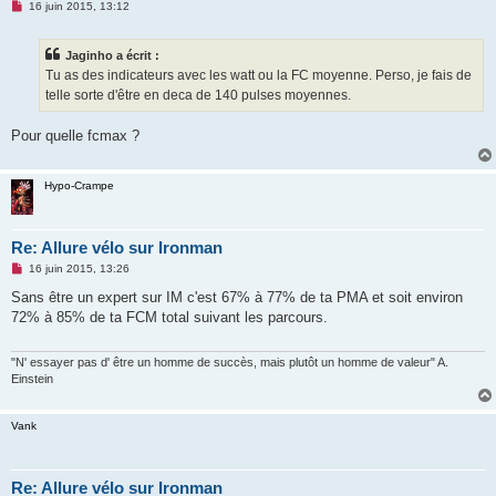
M
16 juin 2015, 13:12
e
s
s
Jaginho a écrit :
a
g
Tu as des indicateurs avec les watt ou la FC moyenne. Perso, je fais de
e
telle sorte d'être en deca de 140 pulses moyennes.
n
o
n
Pour quelle fcmax ?
l
u
Hypo-Crampe
Re: Allure vélo sur Ironman
M
16 juin 2015, 13:26
e
s
Sans être un expert sur IM c'est 67% à 77% de ta PMA et soit environ
s
72% à 85% de ta FCM total suivant les parcours.
a
g
e
n
"N' essayer pas d' être un homme de succès, mais plutôt un homme de valeur" A.
o
Einstein
n
l
u
Vank
Re: Allure vélo sur Ironman