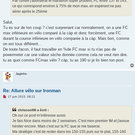
Par contre j'aborderai le marathon super prudent, FC entre 137 et 143,
ce qui correspond environ à 75% de mon max, en espérant ne pas
sérer après le 25éme
Salut,
Tu es sur de ton coup ? c'est surprenant car normalement, on a une FC
max inférieure en vélo comparé à la càp et donc forcément, une FC
durant la course inférieure en vélo comparée à la càp. Mais bon, comme
on est tous différent...
De toute facon, il faut travailler en %de FC max si tu n'as pas de
powermeter car une valeur sèche donnée comme cela ne veut rien dire.
tu as quoi comme FCmax vélo ? càp, tu as 190 si je lis bien ton post.
Jaginho
Re: Allure vélo sur Ironman
M
17 juin 2015, 08:21
e
s
s
chriscool06 a écrit :
a
g
Oh oui ce post m’intéresse aussi.
e
Je fais Nice dans moins de 2 semaines. C'est mon premier IM et j'avoue
n
o
hésiter encore. Mais c'est sur la FC que je me baserai.
n
Ma stratégie c'est de rester dans les 150-155 puls sur le plat, 155-160
l