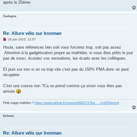
après le 25éme
Gadagne
Re: Allure vélo sur Ironman
M
16 juin 2015, 12:57
e
s
Houla, sans références ben soit vous forcerez trop, soit pas assez
s
.Attention à la gadgétisation propre au triathlète, si vous êtes prêts le jour
a
g
pas de souci, écoutez vos sensations, les écarts avec les colllègues.
e
n
o
Et puis sur iron si on va trop vite c'est pas du 150% PMA donc on peut
n
récupérer .
l
u
C'est une course non ?Ca se prend comme ça sinon vous êtes pas
arrivés
Petit stage triathlon ?
https://www.airbnb.fr/rooms/6906172?loc ... s=62DIpvm4
Echoes
Re: Allure vélo sur Ironman