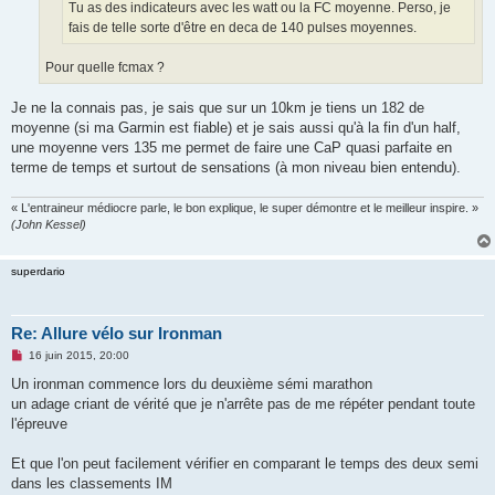
o
Tu as des indicateurs avec les watt ou la FC moyenne. Perso, je
n
fais de telle sorte d'être en deca de 140 pulses moyennes.
l
u
Pour quelle fcmax ?
Je ne la connais pas, je sais que sur un 10km je tiens un 182 de
moyenne (si ma Garmin est fiable) et je sais aussi qu'à la fin d'un half,
une moyenne vers 135 me permet de faire une CaP quasi parfaite en
terme de temps et surtout de sensations (à mon niveau bien entendu).
« L'entraineur médiocre parle, le bon explique, le super démontre et le meilleur inspire. »
(John Kessel)
superdario
Re: Allure vélo sur Ironman
M
16 juin 2015, 20:00
e
s
Un ironman commence lors du deuxième sémi marathon
s
un adage criant de vérité que je n'arrête pas de me répéter pendant toute
a
g
l'épreuve
e
n
o
Et que l'on peut facilement vérifier en comparant le temps des deux semi
n
dans les classements IM
l