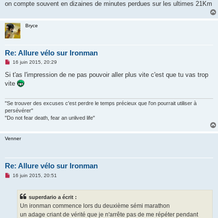
u
on compte souvent en dizaines de minutes perdues sur les ultimes 21Km
Bryce
Re: Allure vélo sur Ironman
M
16 juin 2015, 20:29
e
s
Si t'as l'impression de ne pas pouvoir aller plus vite c'est que tu vas trop
s
vite
a
g
e
n
"Se trouver des excuses c'est perdre le temps précieux que l'on pourrait utiliser à
o
persévérer"
n
"Do not fear death, fear an unlived life"
l
u
Venner
Re: Allure vélo sur Ironman
M
16 juin 2015, 20:51
e
s
s
superdario a écrit :
a
g
Un ironman commence lors du deuxième sémi marathon
e
un adage criant de vérité que je n'arrête pas de me répéter pendant
n