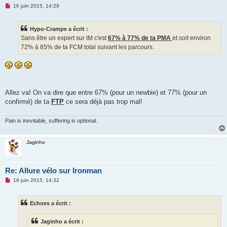
M
16 juin 2015, 14:29
e
s
s
Hypo-Crampe a écrit :
a
g
Sans être un expert sur IM c'est
67% à 77% de ta PMA
et soit environ
e
72% à 85% de ta FCM total suivant les parcours.
n
o
n
l
u
Allez va! On va dire que entre 67% (pour un newbie) et 77% (pour un
confirmé) de ta
FTP
ce sera déjà pas trop mal!
Pain is inevitable, suffering is optional.
Jaginho
Re: Allure vélo sur Ironman
M
16 juin 2015, 14:32
e
s
s
Echoes a écrit :
a
g
e
Jaginho a écrit :
n