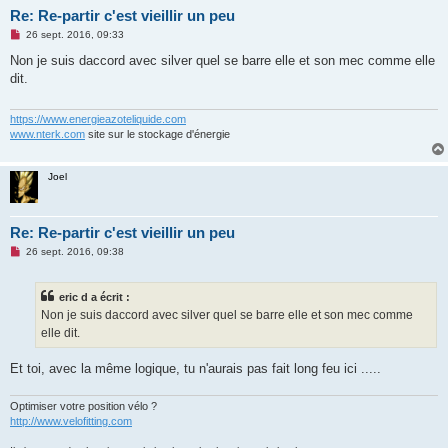
Re: Re-partir c'est vieillir un peu
M
26 sept. 2016, 09:33
e
s
Non je suis daccord avec silver quel se barre elle et son mec comme elle
s
dit.
a
g
e
n
https://www.energieazoteliquide.com
o
www.nterk.com
site sur le stockage d'énergie
n
l
u
Joel
Re: Re-partir c'est vieillir un peu
M
26 sept. 2016, 09:38
e
s
s
eric d a écrit :
a
g
Non je suis daccord avec silver quel se barre elle et son mec comme
e
elle dit.
n
o
n
Et toi, avec la même logique, tu n'aurais pas fait long feu ici .....
l
u
Optimiser votre position vélo ?
http://www.velofitting.com