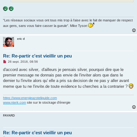
“Les réseaux sociaux vous ont tous mis trop à l’aise avec le fait de manquer de respect
aux gens, sans vous faire casser la gueule”. Mike Tyson
eric d
Re: Re-partir c'est vieillir un peu
M
26 sept. 2016, 08:56
e
s
d'accord avec silver,. d'ailleurs je pensais silver, pourquoi dire que le
s
premier message ne donnais pas envie de l'inviter alors que dans le
a
g
dernier tu l'invite alors qu' elle a pris sa decision de ne pas y aller avant
e
meme que tu ne l'invite.de toute evidence tu cherches a la contrarier ?
n
o
n
https://www.energieazoteliquide.com
l
u
www.nterk.com
site sur le stockage d'énergie
FAYARD
Re: Re-partir c'est vieillir un peu