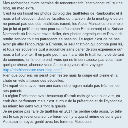
Mes recherches m'ont permise de rencontrer éric "triathlonnature" sur ce
blog, un mec extra.
C'est lui qui faisait les photos du blog des triathlètes de Rambouillet et il
nous a fait découvrir d'autres facettes du triathlon, de la montagne où on
ne pensait pas que des triathlètes iraient, les Alpes Mancelles ensemble
(où je lui ai prété mon mec pour sa préparation Embrunman) et la Suisse
Normande où l'on avait envie d'aller, des photos argentiques et l'envie de
rendre service tout en partageant sa passion. Le regret c'est de ne pas
avoir pû aller l'encourager à Embrun, le seul triathlon qui compte pour lui,
et tous les souvenirs qu'il a accumulé sans parler de son expérience qu'il
nous a fait profiter. Il en parle peu mais il a arrêté le triathlon, vidé de tant
de conneries, on le comprend, vous qui ne le connaissez pas vous rater
quelque chose, abonnez vous à son blog vous allez voyager :
http://triathlonnature.over-blog.com/
Rien que pour éric on serait bien restée mais la coupe est pleine et la
chute en vélo a laissé des séquelles.
On repart donc avec mon ami dans notre région natale pas très loin de
ses parents.
La région Parisienne avait beaucoup d'attrait mais çà veut aller vite, çà
croit être performant mais c'est surtout de la prétention et de l'hypocrisie,
au mieux les gens vous font la gueule.
Je ne pense pas faire de triathlon en 2017 j'ai perdue cela aussi. Si telle
est le cas je reviendrai sur ce forum où il y a quand même de bons gars
Au plaisir et soyez gentil avec les femmes Messieurs