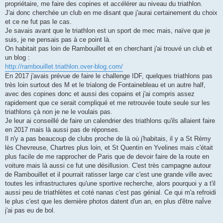
g
propriétaire, me faire des copines et accélérer au niveau du triathlon.
e
J'ai donc cherchée un club en me disant que j'aurai certainement du choix
n
o
et ce ne fut pas le cas.
n
Je savais avant que le triathlon est un sport de mec mais, naïve que je
l
u
suis, je ne pensais pas à ce point là.
On habitait pas loin de Rambouillet et en cherchant j'ai trouvé un club et
un blog :
http://rambouillet.triathlon.over-blog.com/
En 2017 j'avais prévue de faire le challenge IDF, quelques triathlons pas
très loin surtout des M et le trialong de Fontainebleau et un autre half,
avec des copines donc et aussi des copains et j'ai compris assez
rapidement que ce serait compliqué et me retrouvée toute seule sur les
triathlons çà non je ne le voulais pas.
Je leur ai conseillé de faire un calendrier des triathlons qu'ils allaient faire
en 2017 mais là aussi pas de réponses.
Il n'y a pas beaucoup de clubs proche de là où j'habitais, il y a St Rémy
lès Chevreuse, Chartres plus loin, et St Quentin en Yvelines mais c'était
plus facile de me rapprocher de Paris que de devoir faire de la route en
voiture mais là aussi ce fut une désillusion. C'est très campagne autour
de Rambouillet et il pourrait ratisser large car c'est une grande ville avec
toutes les infrastructures qu'une sportive recherche, alors pourquoi y a t'il
aussi peu de triathlètes et coté nanas c'est pas génial. Ce qui m'a refroidi
le plus c'est que les dernière photos datent d'un an, en plus d'être naÏve
j'ai pas eu de bol.