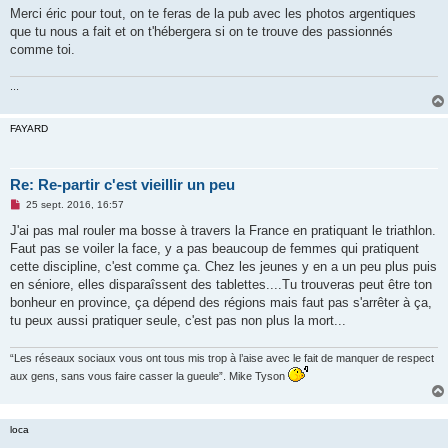
Merci éric pour tout, on te feras de la pub avec les photos argentiques
que tu nous a fait et on t'hébergera si on te trouve des passionnés
comme toi.
...
FAYARD
Re: Re-partir c'est vieillir un peu
M
25 sept. 2016, 16:57
e
s
J'ai pas mal rouler ma bosse à travers la France en pratiquant le triathlon.
s
Faut pas se voiler la face, y a pas beaucoup de femmes qui pratiquent
a
g
cette discipline, c'est comme ça. Chez les jeunes y en a un peu plus puis
e
en séniore, elles disparaîssent des tablettes....Tu trouveras peut être ton
n
o
bonheur en province, ça dépend des régions mais faut pas s'arrêter à ça,
n
tu peux aussi pratiquer seule, c'est pas non plus la mort...
l
u
“Les réseaux sociaux vous ont tous mis trop à l’aise avec le fait de manquer de respect
aux gens, sans vous faire casser la gueule”. Mike Tyson
loca