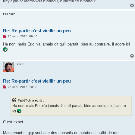
Il n'y a pas de chemin vers le bonheur, le chemin est le bonheur.
Fab74ch
Re: Re-partir c'est vieillir un peu
M
26 sept. 2016, 09:46
e
s
Ha non, mais Eric n'a jamais dit qu'il partait, bien au contraire, il adore ici
s
a
g
e
n
eric d
o
n
l
u
Re: Re-partir c'est vieillir un peu
M
26 sept. 2016, 10:08
e
s
s
Fab74ch a écrit :
a
g
Ha non, mais Eric n'a jamais dit qu'il partait, bien au contraire, il adore
e
ici
n
o
n
C.est exact
l
u
Maintenant si gigi souhaite des conseils de natation il suffit de me