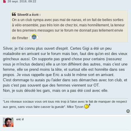
M
26 sept. 2016, 09:22
e
s
s
Silver0l a écrit :
a
g
On a un club sympa avec pas mal de nanas, et on fait de belles sorties
e
à vélo ensemble, pas très loin de chez toi, mais honnêtement, la teneur
n
o
de tes premiers messages sur le forum ne donnait pas tellement envie
n
l
de t'inviter
u
Silver, je t'ai connu plus ouvert d'esprit. Certes Gigi a été un peu
maladroite en arrivant sur le forum mais bon, faut dire qu'on est des vieux
grincheux aussi. On supporte pas grand chose pour certains (rassurez
vous je m'inclus dedans) elle a un ton différent des autres, mais c'est une
femme, elle se prend moins la tête, et surtout elle est honnête dans ses
propos. Je vous rappelle que Eric a subi le même sort en arrivant.
C'est dommage tu aurais pu l'aider dans ses démarches avec ton club, et
puis c'est pas souvent que des femmes viennent sur OT.
Non, je suis désolé les gars, mais on a pas été cool avec elle.
“Les réseaux sociaux vous ont tous mis trop à l’aise avec le fait de manquer de respect
aux gens, sans vous faire casser la gueule”. Mike Tyson
eric d