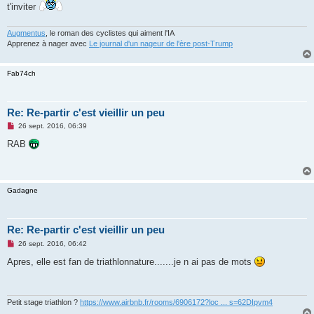
n
t'inviter
o
n
l
Augmentus
, le roman des cyclistes qui aiment l'IA
u
Apprenez à nager avec
Le journal d'un nageur de l'ère post-Trump
Fab74ch
Re: Re-partir c'est vieillir un peu
M
26 sept. 2016, 06:39
e
s
RAB
s
a
g
e
n
Gadagne
o
n
l
u
Re: Re-partir c'est vieillir un peu
M
26 sept. 2016, 06:42
e
s
Apres, elle est fan de triathlonnature.......je n ai pas de mots
s
a
g
e
n
Petit stage triathlon ?
https://www.airbnb.fr/rooms/6906172?loc ... s=62DIpvm4
o