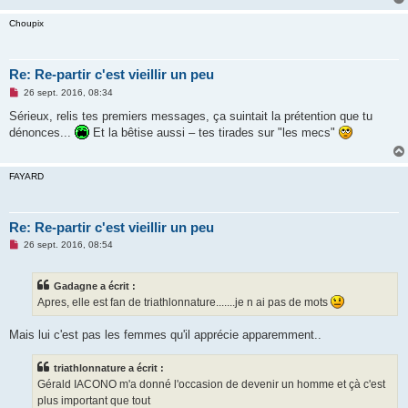
n
l
Choupix
u
Re: Re-partir c'est vieillir un peu
M
26 sept. 2016, 08:34
e
s
Sérieux, relis tes premiers messages, ça suintait la prétention que tu
s
dénonces...
Et la bêtise aussi – tes tirades sur "les mecs"
a
g
e
n
FAYARD
o
n
l
u
Re: Re-partir c'est vieillir un peu
M
26 sept. 2016, 08:54
e
s
s
Gadagne a écrit :
a
g
Apres, elle est fan de triathlonnature.......je n ai pas de mots
e
n
o
Mais lui c'est pas les femmes qu'il apprécie apparemment..
n
l
u
triathlonnature a écrit :
Gérald IACONO m'a donné l'occasion de devenir un homme et çà c'est
plus important que tout