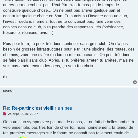
a
g
autres ne recherchent pas. Peut-être n'as-tu pas pris le temps de
e
construire quelque chose... On ne peut pas arriver quelque part et
n
o
construire quelque chose en 5mn. Tu aurais pu t'inscrire dans un club,
n
t'investir dedans même si tout ne te convenait pas, faire venir des
l
u
copines dans ce club, puis prendre des responsabilités (présidence,
trésorerie, réunions, avis....).
Puis pour le tri, tu peux très bien continuer sans gros club. On n'a pas
besoin de grosses infrastructures pour le tri : une piscine, des routes, des
chemins, voire une rivière (ou lac ou mer ou océan)... On peut très bien
se faire plaisir sans club. Après, si tu préfères arrêter, tu arrêtes, mais ne
sois pas amère envers les gens, ça sera ton choix.
à+
Silver0l
Re: Re-partir c'est vieillir un peu
M
25 sept. 2016, 22:37
e
s
On a un club sympa avec pas mal de nanas, et on fait de belles sorties à
s
vélo ensemble, pas très loin de chez toi, mais honnêtement, la teneur de
a
g
tes premiers messages sur le forum ne donnait pas tellement envie de
e