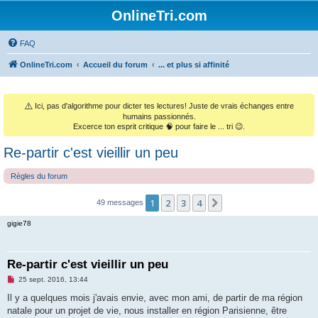
OnlineTri.com
FAQ
OnlineTri.com
Accueil du forum
... et plus si affinité
⚠️
Ici, pas d'algorithme pour dicter tes lectures! Juste de vrais échanges entre
humains passionnés.
Excerce ton esprit critique 🧠 pour faire le ... tri 😉.
Re-partir c'est vieillir un peu
Règles du forum
1
2
3
4
Suivant
49 messages
gigie78
Re-partir c'est vieillir un peu
M
25 sept. 2016, 13:44
e
s
Il y a quelques mois j'avais envie, avec mon ami, de partir de ma région
s
natale pour un projet de vie, nous installer en région Parisienne, être
a