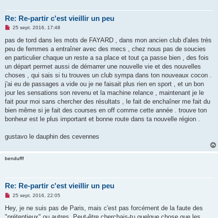
Re: Re-partir c'est vieillir un peu
M
25 sept. 2016, 17:48
e
s
pas de tord dans les mots de FAYARD , dans mon ancien club d'ales très
s
peu de femmes a entraîner avec des mecs , chez nous pas de soucies
a
g
en particulier chaque un reste a sa place et tout ça passe bien , des fois
e
un départ permet aussi de démarrer une nouvelle vie et des nouvelles
n
o
choses , qui sais si tu trouves un club sympa dans ton nouveaux cocon .
n
j'ai eu de passages a vide ou je ne faisait plus rien en sport , et un bon
l
u
jour les sensations son revenu et la machine relance , maintenant je le
fait pour moi sans chercher des résultats , le fait de enchaîner me fait du
bien même si je fait des courses en off comme cette année . trouve ton
bonheur est le plus important et bonne route dans ta nouvelle région .
gustavo le dauphin des cevennes
bendufff
Re: Re-partir c'est vieillir un peu
M
25 sept. 2016, 22:05
e
s
Hey, je ne suis pas de Paris, mais c'est pas forcément de la faute des
s
"prétentieux" ou autres. Peut-être cherchais-tu quelque chose que les