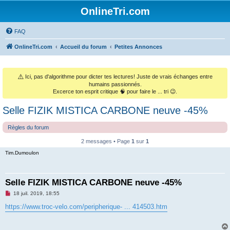
OnlineTri.com
FAQ
OnlineTri.com
Accueil du forum
Petites Annonces
⚠️
Ici, pas d'algorithme pour dicter tes lectures! Juste de vrais échanges entre
humains passionnés.
Excerce ton esprit critique 🧠 pour faire le ... tri 😉.
Selle FIZIK MISTICA CARBONE neuve -45%
Règles du forum
2 messages • Page
1
sur
1
Tim.Dumoulon
Selle FIZIK MISTICA CARBONE neuve -45%
M
18 juil. 2019, 18:55
e
s
https://www.troc-velo.com/peripherique- ... 414503.htm
s
a
g
e