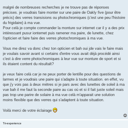
g
e
malgré de nombreuses recherches je ne trouve pas de réponses
n
o
précises. je voudrais faire monter sur une paire de Oakly five (pour être
n
précis) des verres transisions ou photochromiques (c'est une peu l'histoire
l
u
du frigidaire) à ma vue.
Pour celà je compte commander la monture sur internet car il y a des prix
intéressant pusur ionternet puis ramener ma paire, de lunette, chez
l'opticien et faire faire des verres photochromiques à ma vue.
Vous me direz va donc chez ton opticien et bah oui jde vais le faire mais
je voulais savoir avant si certains d'entre vous avait déjà procédé ainsi
c'est à dire verre photochromiques à leur vue sur monture de sport et si
ils étaient content du résultalt?
je veux faire celà car je ne peux porter de lentille pour des questions de
larmes et je voudrais une paire qui s'adapte à toute situation. en effet, vu
que j'y vois pas à deux mètres si je pars avec des lunettes de soleil à ma
vue bah il me faut la seconde paire au cas où et si il fait juste soleil mais
pas trop une parire de solaire à ma vue celà m'apparait une solution
moins flexible que des verres qui s'adaptent à toute situation.
Voilà merci de votre éclairage
Tri-experience