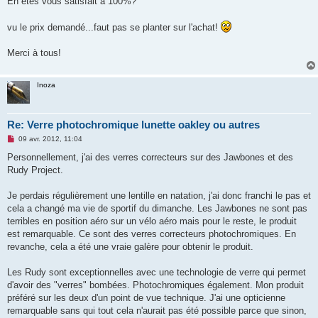
En etes vous satisfait à 100%?
vu le prix demandé...faut pas se planter sur l'achat!
Merci à tous!
Inoza
Re: Verre photochromique lunette oakley ou autres
M
09 avr. 2012, 11:04
e
s
Personnellement, j'ai des verres correcteurs sur des Jawbones et des
s
Rudy Project.
a
g
e
Je perdais régulièrement une lentille en natation, j'ai donc franchi le pas et
n
o
cela a changé ma vie de sportif du dimanche. Les Jawbones ne sont pas
n
terribles en position aéro sur un vélo aéro mais pour le reste, le produit
l
u
est remarquable. Ce sont des verres correcteurs photochromiques. En
revanche, cela a été une vraie galère pour obtenir le produit.
Les Rudy sont exceptionnelles avec une technologie de verre qui permet
d'avoir des "verres" bombées. Photochromiques également. Mon produit
préféré sur les deux d'un point de vue technique. J'ai une opticienne
remarquable sans qui tout cela n'aurait pas été possible parce que sinon,