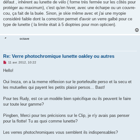
défaut , inhérent au lunette de vélo ( forme très fermée sur les côtés pour
protéger au maximum), c'est qu'en hiver, avec une écharpe ou un couvre-
cou, ça fait de la buée. Sinon, je skie même avec et j'ai une myopie
considéré faible dont la correction permet d'avoir un verre galbé pour ce
type de lunette ( la limite était à 5 dioptries pour mon opticien).
octave
Re: Verre photochromique lunette oakley ou autres
M
11 avr. 2012, 10:22
e
s
Hello!
s
a
g
Oui Inoza, on a la meme réflexion sur le portefeuille perso et la secu et
e
les mutuelles qui payent les petits plaisir persos... Bast!
n
o
n
Pour tes Rudy, est ce un modèle bien spécifique ou ils peuvent le faire
l
u
sur toute leur gamme?
Pingben, Merci pour tes précisions sur le Clip, je n'y avais pas penser
pour la flotte! Tu as quoi comme lunette?
Les verres photochromiques vous semblent ils indispensables?