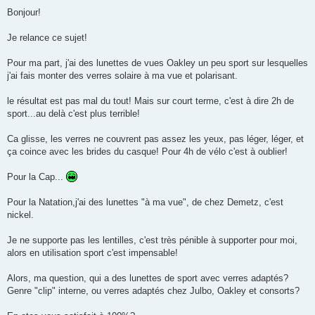
e
s
Bonjour!
s
a
g
Je relance ce sujet!
e
n
o
Pour ma part, j'ai des lunettes de vues Oakley un peu sport sur lesquelles
n
j'ai fais monter des verres solaire à ma vue et polarisant.
l
u
le résultat est pas mal du tout! Mais sur court terme, c'est à dire 2h de
sport...au delà c'est plus terrible!
Ca glisse, les verres ne couvrent pas assez les yeux, pas léger, léger, et
ça coince avec les brides du casque! Pour 4h de vélo c'est à oublier!
Pour la Cap...
Pour la Natation,j'ai des lunettes "à ma vue", de chez Demetz, c'est
nickel.
Je ne supporte pas les lentilles, c'est très pénible à supporter pour moi,
alors en utilisation sport c'est impensable!
Alors, ma question, qui a des lunettes de sport avec verres adaptés?
Genre "clip" interne, ou verres adaptés chez Julbo, Oakley et consorts?