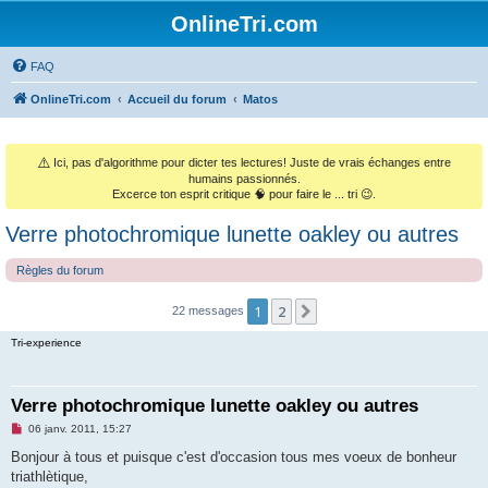
OnlineTri.com
FAQ
OnlineTri.com
Accueil du forum
Matos
⚠️
Ici, pas d'algorithme pour dicter tes lectures! Juste de vrais échanges entre
humains passionnés.
Excerce ton esprit critique 🧠 pour faire le ... tri 😉.
Verre photochromique lunette oakley ou autres
Règles du forum
1
2
Suivant
22 messages
Tri-experience
Verre photochromique lunette oakley ou autres
M
06 janv. 2011, 15:27
e
s
Bonjour à tous et puisque c'est d'occasion tous mes voeux de bonheur
s
triathlètique,
a