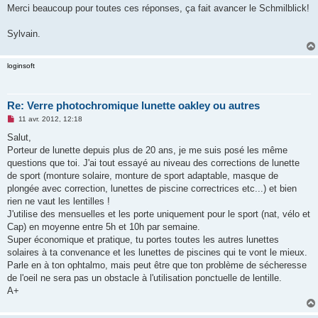
Merci beaucoup pour toutes ces réponses, ça fait avancer le Schmilblick!
Sylvain.
loginsoft
Re: Verre photochromique lunette oakley ou autres
M
11 avr. 2012, 12:18
e
s
Salut,
s
Porteur de lunette depuis plus de 20 ans, je me suis posé les même
a
g
questions que toi. J'ai tout essayé au niveau des corrections de lunette
e
de sport (monture solaire, monture de sport adaptable, masque de
n
o
plongée avec correction, lunettes de piscine correctrices etc...) et bien
n
rien ne vaut les lentilles !
l
u
J'utilise des mensuelles et les porte uniquement pour le sport (nat, vélo et
Cap) en moyenne entre 5h et 10h par semaine.
Super économique et pratique, tu portes toutes les autres lunettes
solaires à ta convenance et les lunettes de piscines qui te vont le mieux.
Parle en à ton ophtalmo, mais peut être que ton problème de sécheresse
de l'oeil ne sera pas un obstacle à l'utilisation ponctuelle de lentille.
A+