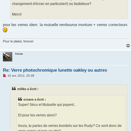
changement d'écran en particulier!) ou fastidieux?
Merci!
pour les verres idem. la mutuelle rembourse monture + verres correcteurs
Pour le plaisir, forever
Inoza
Re: Verre photochromique lunette oakley ou autres
M
10 avr. 2012, 20:38
e
s
s
millke a écrit :
a
g
e
octave a écrit :
n
o
Super! Sécu et Mutuelle qui payent...
n
l
u
Et pour les verres alors?
Inoza, tu parles de verres bombés sur tes Rudy? Ce sont donc de
vrais verres et non un clip?