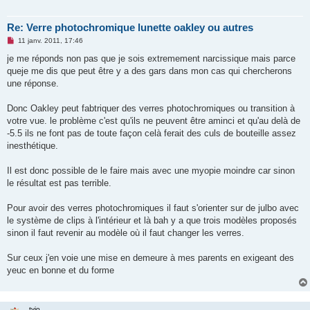
Re: Verre photochromique lunette oakley ou autres
M
11 janv. 2011, 17:46
e
s
je me réponds non pas que je sois extremement narcissique mais parce
s
queje me dis que peut être y a des gars dans mon cas qui chercherons
a
g
une réponse.
e
n
o
Donc Oakley peut fabtriquer des verres photochromiques ou transition à
n
votre vue. le problème c'est qu'ils ne peuvent être aminci et qu'au delà de
l
u
-5.5 ils ne font pas de toute façon celà ferait des culs de bouteille assez
inesthétique.
Il est donc possible de le faire mais avec une myopie moindre car sinon
le résultat est pas terrible.
Pour avoir des verres photochromiques il faut s'orienter sur de julbo avec
le système de clips à l'intérieur et là bah y a que trois modèles proposés
sinon il faut revenir au modèle où il faut changer les verres.
Sur ceux j'en voie une mise en demeure à mes parents en exigeant des
yeuc en bonne et du forme
tyio