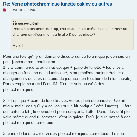
Re: Verre photochromique lunette oakley ou autres
M
10 avr. 2012, 21:04
e
s
s
octave a écrit :
a
g
Pour les utilisateurs de Clip, leur usage est il intéressant (je pense au
e
changement d'écran en particulier!) ou fastidieux?
n
o
n
Merci!
l
u
Pour une fois qu'il y un domaine discuté sur ce forum que je connais un
peu, j'apporte ma contribution :
1- J'ai commencé avec un kit optique + paire de lunette + les clips à
changer en fonction de la luminosité; Mon problème majeur était les
changements de clips en cours de journée ( en fonction de la luminosité) -
Par exemple pour un LD ou IM. D'où, je suis passé à des
photochromiques.
2- kit optique + paire de lunette avec verres photochromiques. C'était
mieux mais, dès qu'il y a de l'eau sur le kit optique ( côté lunette) , il faut
démonter le kit ( le débrocher) pour essuyer la flotte. Donc, dès qu'il pleut,
voire même quand tu t'arroses, c'est la galère. D'où, je suis passé à des
photochromiques correcteurs.
3- paire de lunette avec verres photochromiques correcteurs. Le seul