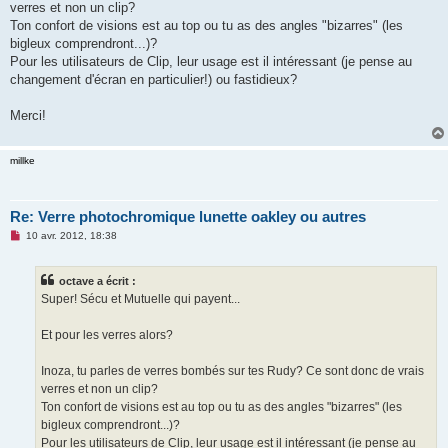
verres et non un clip?
l
u
Ton confort de visions est au top ou tu as des angles "bizarres" (les
bigleux comprendront...)?
Pour les utilisateurs de Clip, leur usage est il intéressant (je pense au
changement d'écran en particulier!) ou fastidieux?
Merci!
millke
Re: Verre photochromique lunette oakley ou autres
M
10 avr. 2012, 18:38
e
s
s
octave a écrit :
a
g
Super! Sécu et Mutuelle qui payent...
e
n
o
Et pour les verres alors?
n
l
u
Inoza, tu parles de verres bombés sur tes Rudy? Ce sont donc de vrais
verres et non un clip?
Ton confort de visions est au top ou tu as des angles "bizarres" (les
bigleux comprendront...)?
Pour les utilisateurs de Clip, leur usage est il intéressant (je pense au