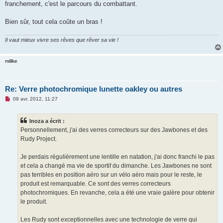
franchement, c'est le parcours du combattant.
Bien sûr, tout cela coûte un bras !
Il vaut mieux vivre ses rêves que rêver sa vie !
millke
Re: Verre photochromique lunette oakley ou autres
M
09 avr. 2012, 11:27
e
s
s
Inoza a écrit :
a
g
Personnellement, j'ai des verres correcteurs sur des Jawbones et des
e
Rudy Project.
n
o
n
Je perdais régulièrement une lentille en natation, j'ai donc franchi le pas
l
u
et cela a changé ma vie de sportif du dimanche. Les Jawbones ne sont
pas terribles en position aéro sur un vélo aéro mais pour le reste, le
produit est remarquable. Ce sont des verres correcteurs
photochromiques. En revanche, cela a été une vraie galère pour obtenir
le produit.
Les Rudy sont exceptionnelles avec une technologie de verre qui