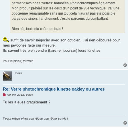
permet d'avoir des "verres" bombées. Photochromiques également.
Mon produit préféré sur les deux d'un point de vue technique. J'ai une
opticienne remarquable sans qui tout cela n'aurait pas été possible
parce que sinon, franchement, c'est le parcours du combattant.
Bien sûr, tout cela coûte un bras !
suffit de savoir négocier avec son opticien...j'ai rien déboursé pour
mes jawbones faite sur mesure.
Ils savent trés bien vendre (faire rembourser) leurs lunettes
Pour le plaisir, forever
Inoza
Re: Verre photochromique lunette oakley ou autres
M
09 avr. 2012, 19:04
e
s
Tu les a eues gratuitement ?
s
a
g
e
n
Il vaut mieux vivre ses rêves que rêver sa vie !
o
n