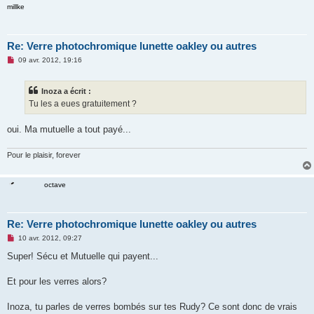
l
millke
u
Re: Verre photochromique lunette oakley ou autres
M
09 avr. 2012, 19:16
e
s
s
Inoza a écrit :
a
g
Tu les a eues gratuitement ?
e
n
o
oui. Ma mutuelle a tout payé...
n
l
u
Pour le plaisir, forever
octave
Re: Verre photochromique lunette oakley ou autres
M
10 avr. 2012, 09:27
e
s
Super! Sécu et Mutuelle qui payent...
s
a
g
Et pour les verres alors?
e
n
o
Inoza, tu parles de verres bombés sur tes Rudy? Ce sont donc de vrais
n