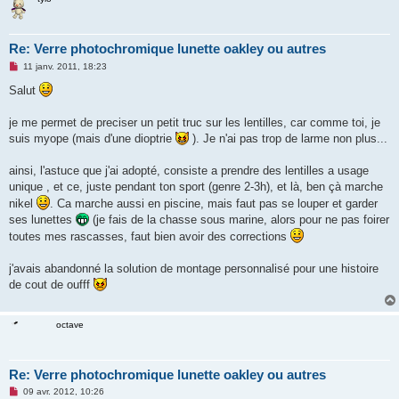
Re: Verre photochromique lunette oakley ou autres
M
11 janv. 2011, 18:23
e
s
Salut
s
a
g
je me permet de preciser un petit truc sur les lentilles, car comme toi, je
e
suis myope (mais d'une dioptrie
). Je n'ai pas trop de larme non plus...
n
o
n
ainsi, l'astuce que j'ai adopté, consiste a prendre des lentilles a usage
l
u
unique , et ce, juste pendant ton sport (genre 2-3h), et là, ben çà marche
nikel
. Ca marche aussi en piscine, mais faut pas se louper et garder
ses lunettes
(je fais de la chasse sous marine, alors pour ne pas foirer
toutes mes rascasses, faut bien avoir des corrections
j'avais abandonné la solution de montage personnalisé pour une histoire
de cout de oufff
octave
Re: Verre photochromique lunette oakley ou autres
M
09 avr. 2012, 10:26