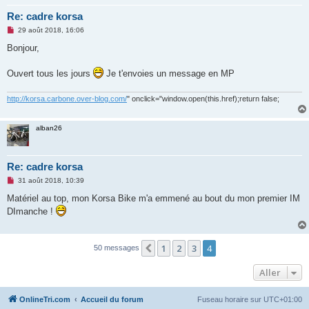
Re: cadre korsa
M
29 août 2018, 16:06
e
s
Bonjour,
s
a
g
Ouvert tous les jours
Je t'envoies un message en MP
e
n
o
http://korsa.carbone.over-blog.com/
" onclick="window.open(this.href);return false;
n
l
u
alban26
Re: cadre korsa
M
31 août 2018, 10:39
e
s
Matériel au top, mon Korsa Bike m'a emmené au bout du mon premier IM
s
DImanche !
a
g
e
n
o
1
2
3
4
Précédent
50 messages
n
l
Aller
u
OnlineTri.com
Accueil du forum
Fuseau horaire sur
UTC+01:00