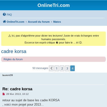
OnlineTri.com
FAQ
OnlineTri.com
Accueil du forum
Matos
⚠️
Ici, pas d'algorithme pour dicter tes lectures! Juste de vrais échanges entre
humains passionnés.
Excerce ton esprit critique 🧠 pour faire le ... tri 😉.
cadre korsa
Règles du forum
1
2
3
4
Précédent
50 messages
laurent39
Re: cadre korsa
M
28 févr. 2013, 10:12
e
s
retour au sujet de base les cadre KORSA
s
, voici mon projet pour 2013...
a