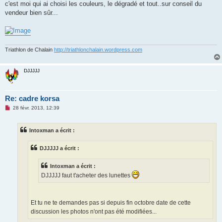
g
c'est moi qui ai choisi les couleurs, le dégradé et tout..sur conseil du
e
vendeur bien sûr...
n
o
n
l
u
Triathlon de Chalain
http://triathlonchalain.wordpress.com
DJJJJJ
Re: cadre korsa
M
28 févr. 2013, 12:39
e
s
s
Intoxman a écrit :
a
g
e
DJJJJJ a écrit :
n
o
n
Intoxman a écrit :
l
u
DJJJJJ faut t'acheter des lunettes
Et tu ne te demandes pas si depuis fin octobre date de cette
discussion les photos n'ont pas été modifiées...