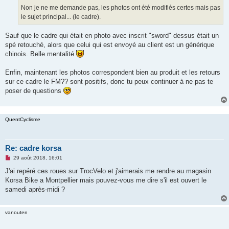
Non je ne me demande pas, les photos ont été modifiés certes mais pas
le sujet principal... (le cadre).
Sauf que le cadre qui était en photo avec inscrit "sword" dessus était un
spé retouché, alors que celui qui est envoyé au client est un générique
chinois. Belle mentalité
Enfin, maintenant les photos correspondent bien au produit et les retours
sur ce cadre le FM?? sont positifs, donc tu peux continuer à ne pas te
poser de questions
QuentCyclisme
Re: cadre korsa
M
29 août 2018, 16:01
e
s
J'ai repéré ces roues sur TrocVelo et j'aimerais me rendre au magasin
s
Korsa Bike a Montpellier mais pouvez-vous me dire s'il est ouvert le
a
g
samedi après-midi ?
e
n
o
vanouten
n
l
u