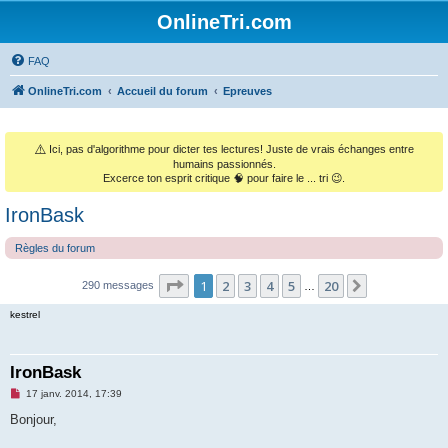
OnlineTri.com
FAQ
OnlineTri.com
Accueil du forum
Epreuves
⚠️
Ici, pas d'algorithme pour dicter tes lectures! Juste de vrais échanges entre
humains passionnés.
Excerce ton esprit critique 🧠 pour faire le ... tri 😉.
IronBask
Règles du forum
Page
1
sur
20
1
2
3
4
5
20
Suivant
290 messages
…
kestrel
IronBask
M
17 janv. 2014, 17:39
e
s
Bonjour,
s
a