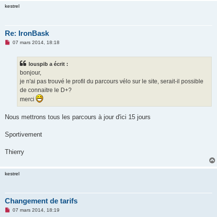
l
kestrel
u
Re: IronBask
M
07 mars 2014, 18:18
e
s
s
louspib a écrit :
a
g
bonjour,
e
je n'ai pas trouvé le profil du parcours vélo sur le site, serait-il possible
n
o
de connaitre le D+?
n
merci
l
u
Nous mettrons tous les parcours à jour d'ici 15 jours
Sportivement
Thierry
kestrel
Changement de tarifs
M
07 mars 2014, 18:19
e