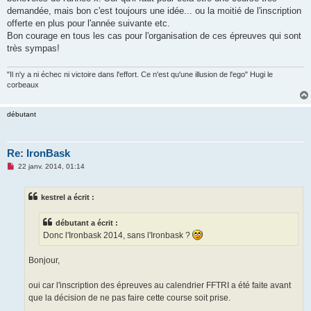
e
demandée, mais bon c'est toujours une idée... ou la moitié de l'inscription
n
o
offerte en plus pour l'année suivante etc.
n
Bon courage en tous les cas pour l'organisation de ces épreuves qui sont
l
u
très sympas!
"Il n'y a ni échec ni victoire dans l'effort. Ce n'est qu'une illusion de l'ego" Hugi le
corbeaux
débutant
Re: IronBask
M
22 janv. 2014, 01:14
e
s
s
kestrel a écrit :
a
g
e
débutant a écrit :
n
o
Donc l'Ironbask 2014, sans l'Ironbask ?
n
l
u
Bonjour,
oui car l'inscription des épreuves au calendrier FFTRI a été faite avant
que la décision de ne pas faire cette course soit prise.