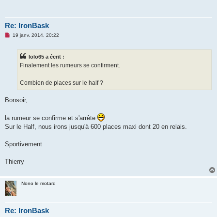
u
Re: IronBask
M
19 janv. 2014, 20:22
e
s
s
lolo65 a écrit :
a
g
Finalement les rumeurs se confirment.
e
n
o
Combien de places sur le half ?
n
l
u
Bonsoir,
la rumeur se confirme et s'arrête
Sur le Half, nous irons jusqu'à 600 places maxi dont 20 en relais.
Sportivement
Thierry
Nono le motard
Re: IronBask