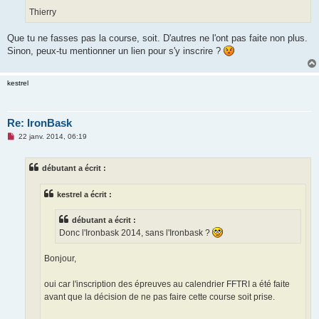
Thierry
Que tu ne fasses pas la course, soit. D'autres ne l'ont pas faite non plus.
Sinon, peux-tu mentionner un lien pour s'y inscrire ?
kestrel
Re: IronBask
M
22 janv. 2014, 06:19
e
s
s
débutant a écrit :
a
g
e
kestrel a écrit :
n
o
n
débutant a écrit :
l
u
Donc l'Ironbask 2014, sans l'Ironbask ?
Bonjour,
oui car l'inscription des épreuves au calendrier FFTRI a été faite
avant que la décision de ne pas faire cette course soit prise.