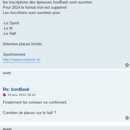
g
les inscriptions des épreuves IronBask sont ouvertes.
e
Pour 2014 le format Iron est supprimé.
n
o
Les inscritions sont ouvertes pour:
n
l
u
-Le Sprint
-Le M
-Le Half
Attention places limités
Sportivement
http://www.ironbask.fr/
lolo65
Re: IronBask
M
19 janv. 2014, 09:24
e
s
Finalement les rumeurs se confirment.
s
a
g
Combien de places sur le half ?
e
n
o
n
kestrel
l