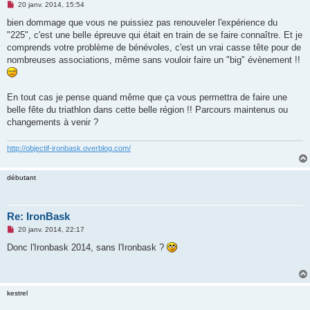
M
20 janv. 2014, 15:54
e
s
bien dommage que vous ne puissiez pas renouveler l'expérience du
s
"225", c'est une belle épreuve qui était en train de se faire connaître. Et je
a
g
comprends votre problème de bénévoles, c'est un vrai casse tête pour de
e
nombreuses associations, même sans vouloir faire un "big" évènement !!
n
o
n
l
u
En tout cas je pense quand même que ça vous permettra de faire une
belle fête du triathlon dans cette belle région !! Parcours maintenus ou
changements à venir ?
http://objectif-ironbask.overblog.com/
débutant
Re: IronBask
M
20 janv. 2014, 22:17
e
s
Donc l'Ironbask 2014, sans l'Ironbask ?
s
a
g
e
n
kestrel
o
n