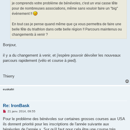
o
je comprends votre problème de bénévoles, c'est un vrai casse tête
n
pour de nombreuses associations, même sans vouloir faire un "big"
l
u
évènement !!
En tout cas je pense quand même que ça vous permettra de faire une
belle fête du triathlon dans cette belle région !! Parcours maintenus ou
changements à venir ?
Bonjour,
il y a du changement à venir, et j'espère pouvoir dévoiler les nouveaux
parcours rapidement (vélo et course à pied).
Thierry
euskaltri
Re: IronBask
M
21 janv. 2014, 09:55
e
s
Pour le problème des bénévoles sur certaines grosses courses aux USA
s
ils donnent priorité pour les inscriptions de l'année suivante aux
a
g
bénévoles de l'année x. Sur qu'il faut pour cela être une course très