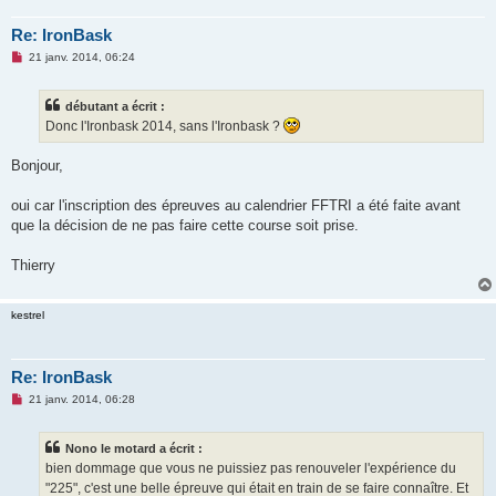
l
u
Re: IronBask
M
21 janv. 2014, 06:24
e
s
s
débutant a écrit :
a
g
Donc l'Ironbask 2014, sans l'Ironbask ?
e
n
o
Bonjour,
n
l
u
oui car l'inscription des épreuves au calendrier FFTRI a été faite avant
que la décision de ne pas faire cette course soit prise.
Thierry
kestrel
Re: IronBask
M
21 janv. 2014, 06:28
e
s
s
Nono le motard a écrit :
a
g
bien dommage que vous ne puissiez pas renouveler l'expérience du
e
"225", c'est une belle épreuve qui était en train de se faire connaître. Et
n