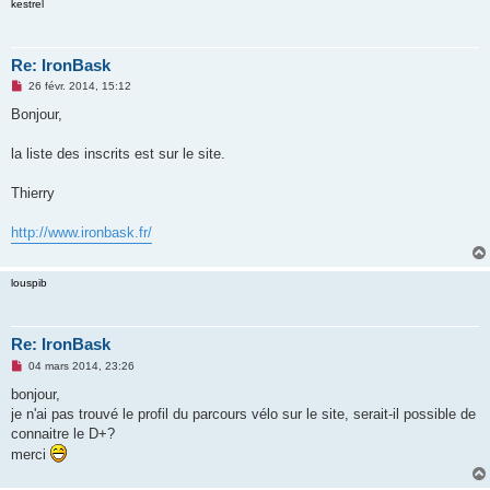
kestrel
Re: IronBask
M
26 févr. 2014, 15:12
e
s
Bonjour,
s
a
g
la liste des inscrits est sur le site.
e
n
o
Thierry
n
l
u
http://www.ironbask.fr/
louspib
Re: IronBask
M
04 mars 2014, 23:26
e
s
bonjour,
s
je n'ai pas trouvé le profil du parcours vélo sur le site, serait-il possible de
a
g
connaitre le D+?
e
merci
n
o
n