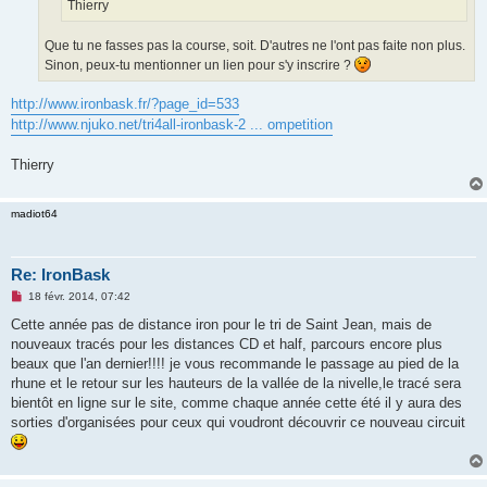
Thierry
Que tu ne fasses pas la course, soit. D'autres ne l'ont pas faite non plus.
Sinon, peux-tu mentionner un lien pour s'y inscrire ?
http://www.ironbask.fr/?page_id=533
http://www.njuko.net/tri4all-ironbask-2 ... ompetition
Thierry
madiot64
Re: IronBask
M
18 févr. 2014, 07:42
e
s
Cette année pas de distance iron pour le tri de Saint Jean, mais de
s
nouveaux tracés pour les distances CD et half, parcours encore plus
a
g
beaux que l'an dernier!!!! je vous recommande le passage au pied de la
e
rhune et le retour sur les hauteurs de la vallée de la nivelle,le tracé sera
n
o
bientôt en ligne sur le site, comme chaque année cette été il y aura des
n
sorties d'organisées pour ceux qui voudront découvrir ce nouveau circuit
l
u