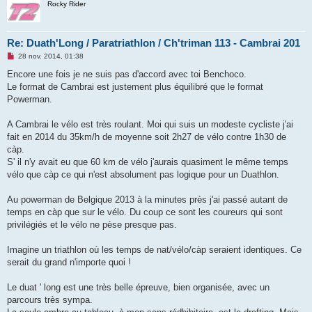
Rocky Rider
o
n
l
u
Re: Duath'Long / Paratriathlon / Ch'triman 113 - Cambrai 201
M
28 nov. 2014, 01:38
e
s
Encore une fois je ne suis pas d'accord avec toi Benchoco.
s
Le format de Cambrai est justement plus équilibré que le format
a
g
Powerman.
e
n
o
A Cambrai le vélo est très roulant. Moi qui suis un modeste cycliste j'ai
n
fait en 2014 du 35km/h de moyenne soit 2h27 de vélo contre 1h30 de
l
u
càp.
S' il n'y avait eu que 60 km de vélo j'aurais quasiment le même temps
vélo que càp ce qui n'est absolument pas logique pour un Duathlon.
Au powerman de Belgique 2013 à la minutes près j'ai passé autant de
temps en càp que sur le vélo. Du coup ce sont les coureurs qui sont
privilégiés et le vélo ne pèse presque pas.
Imagine un triathlon où les temps de nat/vélo/càp seraient identiques. Ce
serait du grand n'importe quoi !
Le duat ' long est une très belle épreuve, bien organisée, avec un
parcours très sympa.