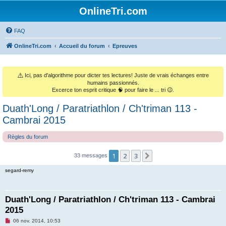
OnlineTri.com
FAQ
OnlineTri.com
Accueil du forum
Epreuves
⚠️
Ici, pas d'algorithme pour dicter tes lectures! Juste de vrais échanges entre
humains passionnés.
Excerce ton esprit critique 🧠 pour faire le ... tri 😉.
Duath'Long / Paratriathlon / Ch'triman 113 -
Cambrai 2015
Règles du forum
1
2
3
Suivant
33 messages
segard-remy
Duath'Long / Paratriathlon / Ch'triman 113 - Cambrai
2015
M
06 nov. 2014, 10:53