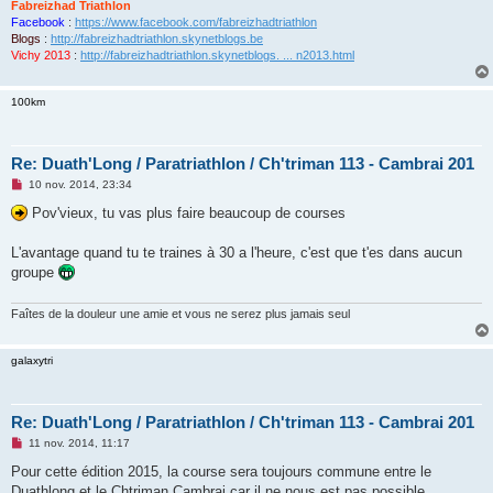
Fabreizhad Triathlon
Facebook
:
https://www.facebook.com/fabreizhadtriathlon
Blogs
:
http://fabreizhadtriathlon.skynetblogs.be
Vichy 2013
:
http://fabreizhadtriathlon.skynetblogs. ... n2013.html
100km
Re: Duath'Long / Paratriathlon / Ch'triman 113 - Cambrai 201
M
10 nov. 2014, 23:34
e
s
Pov'vieux, tu vas plus faire beaucoup de courses
s
a
g
L'avantage quand tu te traines à 30 a l'heure, c'est que t'es dans aucun
e
groupe
n
o
n
Faîtes de la douleur une amie et vous ne serez plus jamais seul
l
u
galaxytri
Re: Duath'Long / Paratriathlon / Ch'triman 113 - Cambrai 201
M
11 nov. 2014, 11:17
e
s
Pour cette édition 2015, la course sera toujours commune entre le
s
Duathlong et le Chtriman Cambrai car il ne nous est pas possible