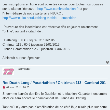
Les inscriptions en ligne sont ouvertes ce jour pour toutes nos courses
sur le site de l'épreuve :
http://www.cambraitriathlon.fr
et par
l'intermédiaire de notre partenaire NJUKO :
http://www.njuko.net/duathlong-triathlo ... ompetition
L'ouverture des inscriptions est effective dès ce jour et uniquement
"online", au tarif incitatif de :
Duathlong : 60 € jusqu'au 31/01/2015.
Chtriman 113 : 60 € jusqu'au 31/01/2015
France Paratriathlon : 25 € jusqu'au 30/04/2015
A bientôt sur nos épreuves.
Rocky Rider
Re: Duath'Long / Paratriathlon / Ch'triman 113 - Cambrai 201
M
09 nov. 2014, 16:25
e
s
Si comme l’année dernière le Duathlon et le triathlon XL partent ensemble
s
alors ce sera encore le championnat de France du Drafting.
a
g
e
Tant qu’il n’y aura pas d’amélioration de ce côté là je n’irais plus sur cette
n