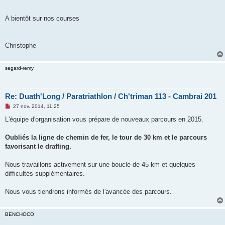
A bientôt sur nos courses
Christophe
segard-remy
Re: Duath'Long / Paratriathlon / Ch'triman 113 - Cambrai 201
M
27 nov. 2014, 11:25
e
s
L'équipe d'organisation vous prépare de nouveaux parcours en 2015.
s
a
g
Oubliés la ligne de chemin de fer, le tour de 30 km et le parcours
e
favorisant le drafting.
n
o
n
Nous travaillons activement sur une boucle de 45 km et quelques
l
u
difficultés supplémentaires.
Nous vous tiendrons informés de l'avancée des parcours.
BENCHOCO