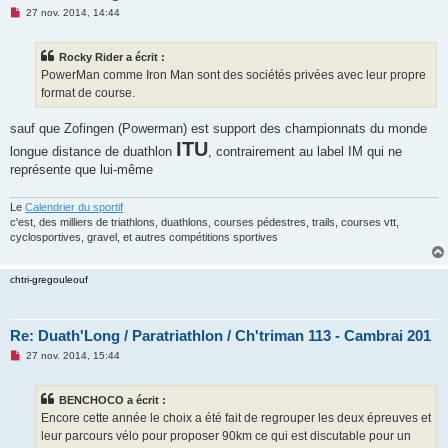
M
27 nov. 2014, 14:44
e
s
s
Rocky Rider a écrit :
a
g
PowerMan comme Iron Man sont des sociétés privées avec leur propre
e
format de course.
n
o
n
sauf que Zofingen (Powerman) est support des championnats du monde
l
u
ITU
longue distance de duathlon
, contrairement au label IM qui ne
représente que lui-même
Le
Calendrier du sportif
c'est, des milliers de triathlons, duathlons, courses pédestres, trails, courses vtt,
cyclosportives, gravel, et autres compétitions sportives
chtri-gregouleouf
Re: Duath'Long / Paratriathlon / Ch'triman 113 - Cambrai 201
M
27 nov. 2014, 15:44
e
s
s
BENCHOCO a écrit :
a
g
Encore cette année le choix a été fait de regrouper les deux épreuves et
e
leur parcours vélo pour proposer 90km ce qui est discutable pour un
n