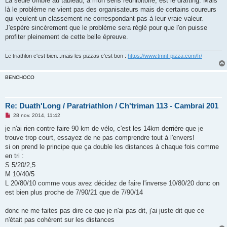
La seule ombre au tableau, à mon sens rédhibitoire, est le drafting. Mais
là le problème ne vient pas des organisateurs mais de certains coureurs
qui veulent un classement ne correspondant pas à leur vraie valeur.
J'espère sincèrement que le problème sera réglé pour que l'on puisse
profiter pleinement de cette belle épreuve.
Le triathlon c'est bien...mais les pizzas c'est bon :
https://www.tmnt-pizza.com/fr/
BENCHOCO
Re: Duath'Long / Paratriathlon / Ch'triman 113 - Cambrai 201
M
28 nov. 2014, 11:42
e
s
je n'ai rien contre faire 90 km de vélo, c'est les 14km derrière que je
s
trouve trop court, essayez de ne pas comprendre tout à l'envers!
a
g
si on prend le principe que ça double les distances à chaque fois comme
e
en tri :
n
o
S 5/20/2,5
n
M 10/40/5
l
u
L 20/80/10 comme vous avez décidez de faire l'inverse 10/80/20 donc on
est bien plus proche de 7/90/21 que de 7/90/14
donc ne me faites pas dire ce que je n'ai pas dit, j'ai juste dit que ce
n'était pas cohérent sur les distances