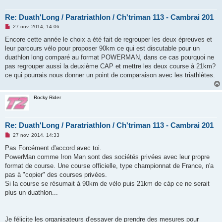
Re: Duath'Long / Paratriathlon / Ch'triman 113 - Cambrai 201
M
27 nov. 2014, 14:06
e
s
Encore cette année le choix a été fait de regrouper les deux épreuves et
s
leur parcours vélo pour proposer 90km ce qui est discutable pour un
a
g
duathlon long comparé au format POWERMAN, dans ce cas pourquoi ne
e
pas regrouper aussi la deuxième CAP et mettre les deux course à 21km?
n
o
ce qui pourrais nous donner un point de comparaison avec les triathlètes.
n
l
u
Rocky Rider
Re: Duath'Long / Paratriathlon / Ch'triman 113 - Cambrai 201
M
27 nov. 2014, 14:33
e
s
Pas Forcément d'accord avec toi.
s
PowerMan comme Iron Man sont des sociétés privées avec leur propre
a
g
format de course. Une course officielle, type championnat de France, n'a
e
pas à "copier" des courses privées.
n
o
Si la course se résumait à 90km de vélo puis 21km de càp ce ne serait
n
plus un duathlon...
l
u
Je félicite les organisateurs d'essayer de prendre des mesures pour