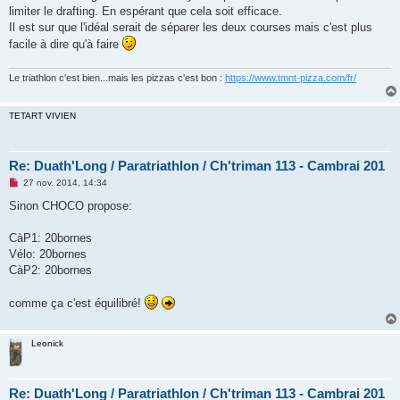
limiter le drafting. En espérant que cela soit efficace.
Il est sur que l'idéal serait de séparer les deux courses mais c'est plus
facile à dire qu'à faire
Le triathlon c'est bien...mais les pizzas c'est bon :
https://www.tmnt-pizza.com/fr/
TETART VIVIEN
Re: Duath'Long / Paratriathlon / Ch'triman 113 - Cambrai 201
M
27 nov. 2014, 14:34
e
s
Sinon CHOCO propose:
s
a
g
CàP1: 20bornes
e
Vélo: 20bornes
n
o
CàP2: 20bornes
n
l
u
comme ça c'est équilibré!
Leonick
Re: Duath'Long / Paratriathlon / Ch'triman 113 - Cambrai 201