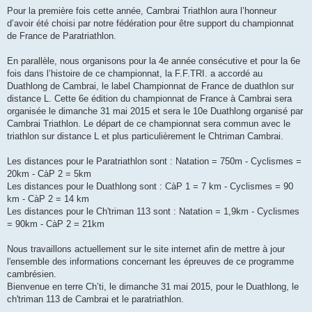
e
s
Pour la première fois cette année, Cambrai Triathlon aura l’honneur
s
d’avoir été choisi par notre fédération pour être support du championnat
a
g
de France de Paratriathlon.
e
n
o
En parallèle, nous organisons pour la 4e année consécutive et pour la 6e
n
fois dans l’histoire de ce championnat, la F.F.TRI. a accordé au
l
u
Duathlong de Cambrai, le label Championnat de France de duathlon sur
distance L. Cette 6e édition du championnat de France à Cambrai sera
organisée le dimanche 31 mai 2015 et sera le 10e Duathlong organisé par
Cambrai Triathlon. Le départ de ce championnat sera commun avec le
triathlon sur distance L et plus particulièrement le Chtriman Cambrai.
Les distances pour le Paratriathlon sont : Natation = 750m - Cyclismes =
20km - CàP 2 = 5km
Les distances pour le Duathlong sont : CàP 1 = 7 km - Cyclismes = 90
km - CàP 2 = 14 km
Les distances pour le Ch'triman 113 sont : Natation = 1,9km - Cyclismes
= 90km - CàP 2 = 21km
Nous travaillons actuellement sur le site internet afin de mettre à jour
l'ensemble des informations concernant les épreuves de ce programme
cambrésien.
Bienvenue en terre Ch’ti, le dimanche 31 mai 2015, pour le Duathlong, le
ch'triman 113 de Cambrai et le paratriathlon.