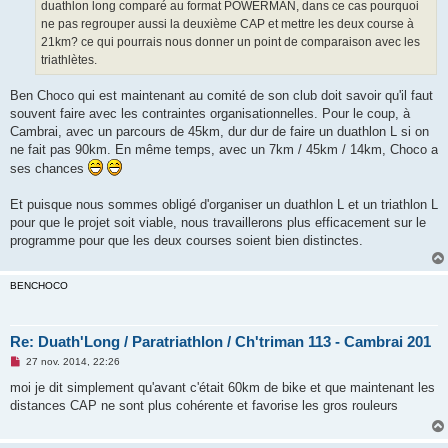
o
duathlon long comparé au format POWERMAN, dans ce cas pourquoi
n
ne pas regrouper aussi la deuxième CAP et mettre les deux course à
l
u
21km? ce qui pourrais nous donner un point de comparaison avec les
triathlètes.
Ben Choco qui est maintenant au comité de son club doit savoir qu'il faut
souvent faire avec les contraintes organisationnelles. Pour le coup, à
Cambrai, avec un parcours de 45km, dur dur de faire un duathlon L si on
ne fait pas 90km. En même temps, avec un 7km / 45km / 14km, Choco a
ses chances
Et puisque nous sommes obligé d'organiser un duathlon L et un triathlon L
pour que le projet soit viable, nous travaillerons plus efficacement sur le
programme pour que les deux courses soient bien distinctes.
BENCHOCO
Re: Duath'Long / Paratriathlon / Ch'triman 113 - Cambrai 201
M
27 nov. 2014, 22:26
e
s
moi je dit simplement qu'avant c'était 60km de bike et que maintenant les
s
distances CAP ne sont plus cohérente et favorise les gros rouleurs
a
g
e
n