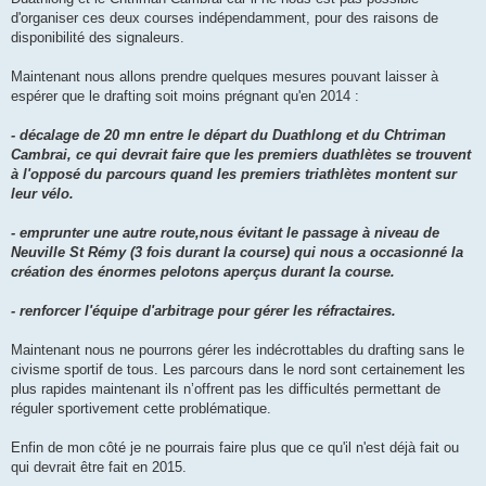
a
g
d'organiser ces deux courses indépendamment, pour des raisons de
e
disponibilité des signaleurs.
n
o
n
Maintenant nous allons prendre quelques mesures pouvant laisser à
l
u
espérer que le drafting soit moins prégnant qu'en 2014 :
- décalage de 20 mn entre le départ du Duathlong et du Chtriman
Cambrai, ce qui devrait faire que les premiers duathlètes se trouvent
à l'opposé du parcours quand les premiers triathlètes montent sur
leur vélo.
- emprunter une autre route,nous évitant le passage à niveau de
Neuville St Rémy (3 fois durant la course) qui nous a occasionné la
création des énormes pelotons aperçus durant la course.
- renforcer l'équipe d'arbitrage pour gérer les réfractaires.
Maintenant nous ne pourrons gérer les indécrottables du drafting sans le
civisme sportif de tous. Les parcours dans le nord sont certainement les
plus rapides maintenant ils n’offrent pas les difficultés permettant de
réguler sportivement cette problématique.
Enfin de mon côté je ne pourrais faire plus que ce qu'il n'est déjà fait ou
qui devrait être fait en 2015.