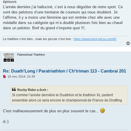
o
épreuve.
n
L’année dernière j’ai halluciné, c’est à nous dégoûter de notre sport. Ce
l
u
sont des pelotons d’une trentaine de coureurs qui nous doublent. Je
l’affirme, il y a moins une féminine qui est rentrée chez elle avec une
médaille dans sa catégorie qui m’a doublé plusieurs fois bien au chaud
dans un peloton. Bref du grand n’importe quoi !!!,
Le triathlon c'est bien...mais les pizzas c'est bon :
https://www.tmnt-pizza.com/fr/
Fabreizhad Triathlon
Re: Duath'Long / Paratriathlon / Ch'triman 113 - Cambrai 201
M
10 nov. 2014, 21:35
e
s
s
Rocky Rider a écrit :
a
g
Si comme l’année dernière le Duathlon et le triathlon XL partent
e
ensemble alors ce sera encore le championnat de France du Drafting.
n
o
n
C'est malheureusement de plus en plus souvent le cas...
l
u
d;-)