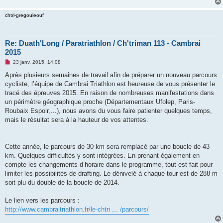
chtri-gregouleouf
Re: Duath'Long / Paratriathlon / Ch'triman 113 - Cambrai
2015
M
23 janv. 2015, 14:08
e
s
Après plusieurs semaines de travail afin de préparer un nouveau parcours
s
cycliste, l’équipe de Cambrai Triathlon est heureuse de vous présenter le
a
g
tracé des épreuves 2015. En raison de nombreuses manifestations dans
e
un périmètre géographique proche (Départementaux Ufolep, Paris-
n
o
Roubaix Espoir,…), nous avons du vous faire patienter quelques temps,
n
mais le résultat sera à la hauteur de vos attentes.
l
u
Cette année, le parcours de 30 km sera remplacé par une boucle de 43
km. Quelques difficultés y sont intégrées. En prenant également en
compte les changements d’horaire dans le programme, tout est fait pour
limiter les possibilités de drafting. Le dénivelé à chaque tour est de 288 m
soit plu du double de la boucle de 2014.
Le lien vers les parcours :
http://www.cambraitriathlon.fr/le-chtri ... /parcours/