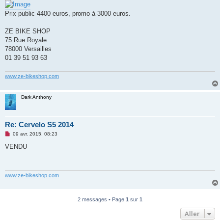
n
o
Prix public 4400 euros, promo à 3000 euros.
n
l
u
ZE BIKE SHOP
75 Rue Royale
78000 Versailles
01 39 51 93 63
www.ze-bikeshop.com
Dark Anthony
Re: Cervelo S5 2014
M
09 avr. 2015, 08:23
e
s
VENDU
s
a
g
e
n
www.ze-bikeshop.com
o
n
l
u
2 messages • Page
1
sur
1
Aller