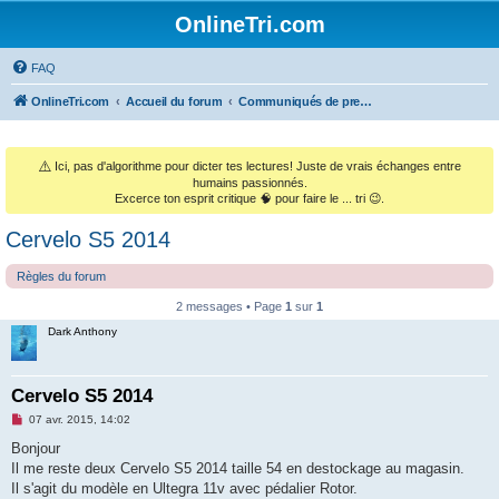
OnlineTri.com
FAQ
OnlineTri.com
Accueil du forum
Communiqués de presse & Annonces commerciales
⚠️
Ici, pas d'algorithme pour dicter tes lectures! Juste de vrais échanges entre
humains passionnés.
Excerce ton esprit critique 🧠 pour faire le ... tri 😉.
Cervelo S5 2014
Règles du forum
2 messages • Page
1
sur
1
Dark Anthony
Cervelo S5 2014
M
07 avr. 2015, 14:02
e
s
Bonjour
s
Il me reste deux Cervelo S5 2014 taille 54 en destockage au magasin.
a
g
Il s'agit du modèle en Ultegra 11v avec pédalier Rotor.
e