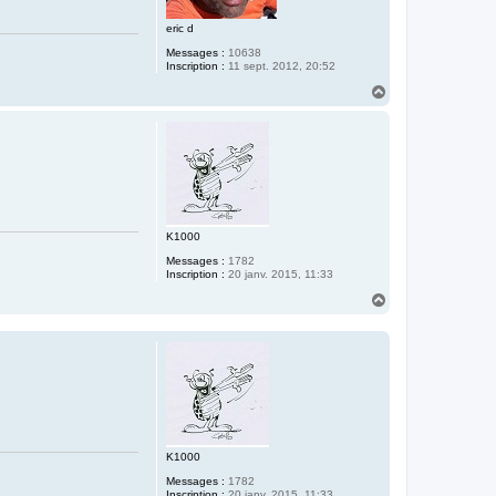
eric d
Messages :
10638
Inscription :
11 sept. 2012, 20:52
H
a
u
t
K1000
Messages :
1782
Inscription :
20 janv. 2015, 11:33
H
a
u
t
K1000
Messages :
1782
Inscription :
20 janv. 2015, 11:33