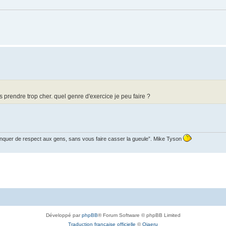
s prendre trop cher. quel genre d'exercice je peu faire ?
manquer de respect aux gens, sans vous faire casser la gueule”. Mike Tyson
Développé par
phpBB
® Forum Software © phpBB Limited
Traduction française officielle
©
Qiaeru