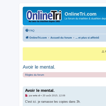
OnlineTri.com
Le forum du triathlon & duathlon dep
FAQ
OnlineTri.com
Accueil du forum
... et plus si affinité
⚠️
I
Avoir le mental.
Règles du forum
Avoir le mental.
M
par
eric d
»
20 août 2015, 12:06
e
s
C'est ici. je ramasse les copies dans 3h.
s