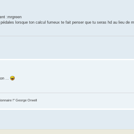
ment :mrgreen
 pédales lorsque ton calcul fumeux te fait penser que tu seras hd au lieu de me
ion ...
tionnaire !" George Orwell