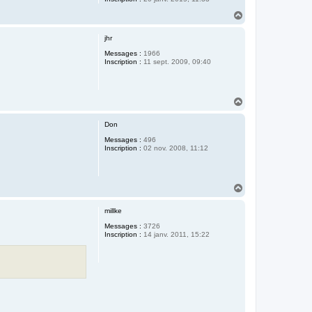
H
a
u
jhr
t
Messages :
1966
Inscription :
11 sept. 2009, 09:40
H
a
u
Don
t
Messages :
496
Inscription :
02 nov. 2008, 11:12
H
a
u
millke
t
Messages :
3726
Inscription :
14 janv. 2011, 15:22