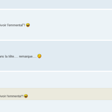
" Avoir l'emmental"!
ns la tête.... remarque....
" Avoir l'emmental"!