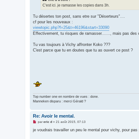
a
g
C'est ici. je ramasse les copies dans 3h.
e
n
o
Tu désertes ton post, sans etre sur "Déserteurs"....
n
cf pour les nouveaux :
l
u
viewtopic.php?f=25&t=46196&start=33090
Effectivement, tu risques de ramasser......., mais pas des
Tu vas toujours à Vichy affronter Koko ???
C'est parce que tu en doutes que tu as ouvert ce post ?
Top number one en nombre de vues : done.
Manneken disparu : merci Gérald ?
Re: Avoir le mental.
M
par
eric d
»
21 août 2015, 07:13
e
s
je voudrais travailler un peu le mental pour vichy, pour pas 
s
a