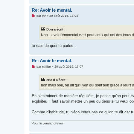
u
Re: Avoir le mental.
M
par
jhr
»
20 août 2015, 13:04
e
s
s
Don a écrit :
a
g
Non... avoir l'émmental c'est pour ceux qui ont des trous da
e
n
o
tu sais de quoi tu parles...
n
l
u
Re: Avoir le mental.
M
par
millke
»
20 août 2015, 13:07
e
s
s
eric d a écrit :
a
g
non mais bon, on dit qu'il yen qui sont bon grace a leur
e
n
o
En s'entrainant de manière régulière, je pense qu'on peut 
n
exploiter. Il faut savoir mettre un peu du tiens si tu veux o
l
u
Comme d'habitude, tu n'écouteras pas ce qu'on te dit car tu 
Pour le plaisir, forever