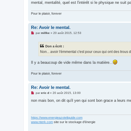
u
mental, mentalité, quel est l'intérêt si le physique ne suit p
Pour le plaisir, forever
Re: Avoir le mental.
M
par
millke
»
20 août 2015, 12:53
e
s
s
Don a écrit :
a
g
Non... avoir l'émmental c'est pour ceux qui ont des trous da
e
n
o
Il y a beaucoup de vide même dans la matière...
n
l
u
Pour le plaisir, forever
Re: Avoir le mental.
M
par
eric d
»
20 août 2015, 13:00
e
s
non mais bon, on dit qu'il yen qui sont bon grace a leurs
s
a
g
e
n
https://www.energieazoteliquide.com
o
www.nterk.com
site sur le stockage d'énergie
n
l