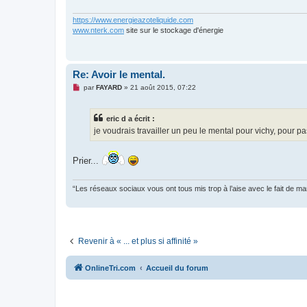
g
e
n
https://www.energieazoteliquide.com
o
www.nterk.com
site sur le stockage d'énergie
n
l
u
Re: Avoir le mental.
M
par
FAYARD
»
21 août 2015, 07:22
e
s
s
eric d a écrit :
a
g
je voudrais travailler un peu le mental pour vichy, pour pa
e
n
o
Prier...
n
l
u
“Les réseaux sociaux vous ont tous mis trop à l’aise avec le fait de 
Revenir à « ... et plus si affinité »
OnlineTri.com
Accueil du forum