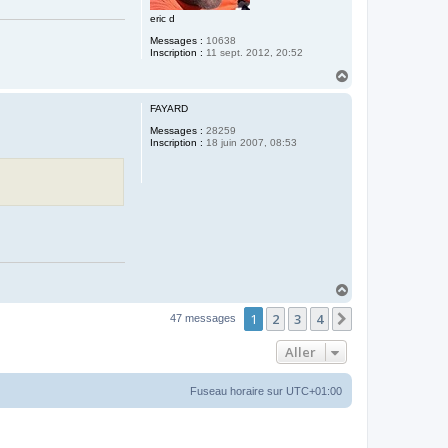
eric d
Messages :
10638
Inscription :
11 sept. 2012, 20:52
H
a
u
FAYARD
t
Messages :
28259
Inscription :
18 juin 2007, 08:53
H
a
1
2
3
4
u
Suivant
47 messages
t
Aller
Fuseau horaire sur
UTC+01:00