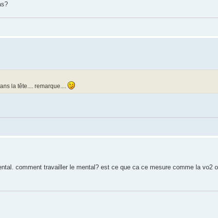
as?
ns la tête.... remarque....
 mental. comment travailler le mental? est ce que ca ce mesure comme la vo2