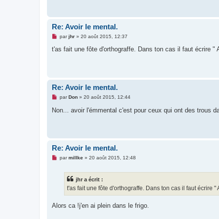
l
u
Re: Avoir le mental.
M
par
jhr
»
20 août 2015, 12:37
e
s
t'as fait une fôte d'orthograffe. Dans ton cas il faut écrire 
s
a
g
e
n
o
Re: Avoir le mental.
n
l
M
par
Don
»
20 août 2015, 12:44
u
e
s
Non... avoir l'émmental c'est pour ceux qui ont des trous da
s
a
g
e
n
o
Re: Avoir le mental.
n
l
M
par
millke
»
20 août 2015, 12:48
u
e
s
s
jhr a écrit :
a
g
t'as fait une fôte d'orthograffe. Dans ton cas il faut écrire 
e
n
o
Alors ca !j'en ai plein dans le frigo.
n
l