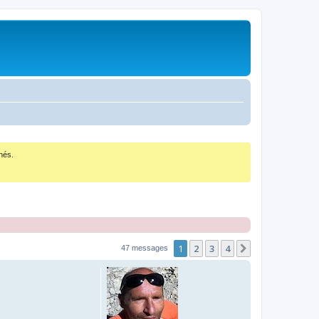
nés.
1
2
3
4
Suivant
47 messages