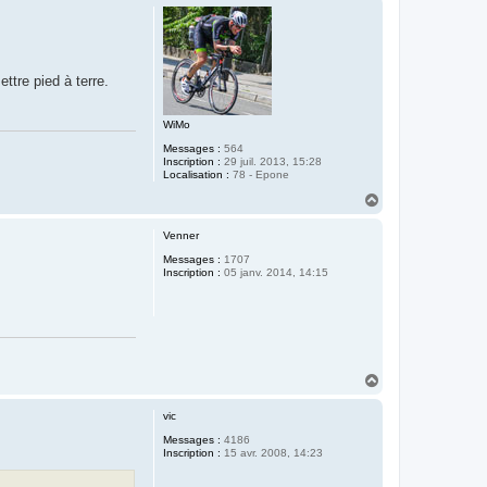
u
t
ttre pied à terre.
WiMo
Messages :
564
Inscription :
29 juil. 2013, 15:28
Localisation :
78 - Epone
H
a
u
Venner
t
Messages :
1707
Inscription :
05 janv. 2014, 14:15
H
a
u
vic
t
Messages :
4186
Inscription :
15 avr. 2008, 14:23