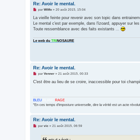
Re: Avoir le mental.
M
par
WiMo
»
20 août 2015, 15:04
e
s
La vieille feinte pour revenir avec son topic dans entraine
s
Le mental c'est par exemple, dans l'izoard, appuyer sur les
a
g
Toute ressemblance avec des faits existants ...
e
n
o
Le web du
TRI
NOSAURE
n
l
u
Re: Avoir le mental.
M
par
Venner
»
21 août 2015, 00:33
e
s
C'est être au lieu de se croire, inaccessible pour toi champ
s
a
g
e
n
BLEU
BLANC
RAGE
o
"En ces temps d'imposture universelle, dire la vérité est un acte révolu
n
l
u
Re: Avoir le mental.
M
par
vic
»
21 août 2015, 06:59
e
s
s
eric d a écrit :