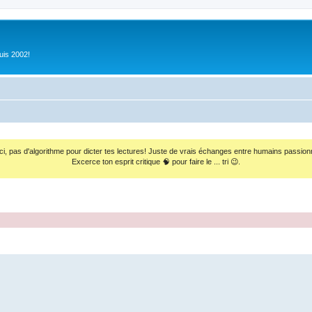
uis 2002!
ci, pas d'algorithme pour dicter tes lectures! Juste de vrais échanges entre humains passion
Excerce ton esprit critique 🧠 pour faire le ... tri 😉.