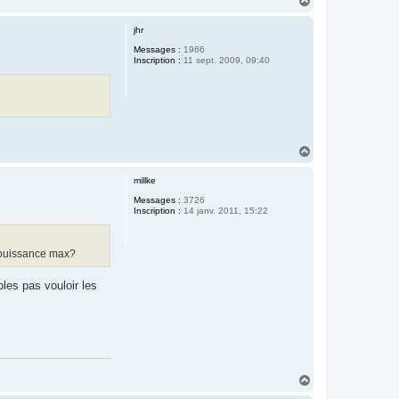
a
u
jhr
t
Messages :
1966
Inscription :
11 sept. 2009, 09:40
H
a
u
millke
t
Messages :
3726
Inscription :
14 janv. 2011, 15:22
a puissance max?
les pas vouloir les
H
a