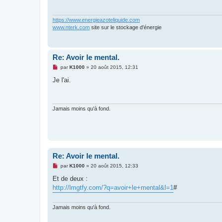
a
g
e
n
https://www.energieazoteliquide.com
o
www.nterk.com
site sur le stockage d'énergie
n
l
u
Re: Avoir le mental.
M
par
K1000
»
20 août 2015, 12:31
e
s
Je l'ai.
s
a
g
e
n
Jamais moins qu'à fond.
o
n
l
u
Re: Avoir le mental.
M
par
K1000
»
20 août 2015, 12:33
e
s
Et de deux :
s
http://lmgtfy.com/?q=avoir+le+mental&l=1
#
a
g
e
n
Jamais moins qu'à fond.
o
n