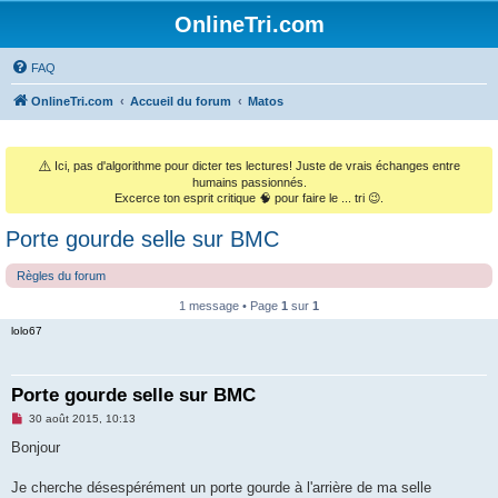
OnlineTri.com
FAQ
OnlineTri.com
Accueil du forum
Matos
⚠️
Ici, pas d'algorithme pour dicter tes lectures! Juste de vrais échanges entre
humains passionnés.
Excerce ton esprit critique 🧠 pour faire le ... tri 😉.
Porte gourde selle sur BMC
Règles du forum
1 message • Page
1
sur
1
lolo67
Porte gourde selle sur BMC
M
30 août 2015, 10:13
e
s
Bonjour
s
a
g
Je cherche désespérément un porte gourde à l'arrière de ma selle
e