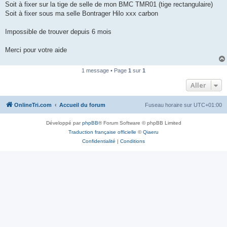
Soit à fixer sur la tige de selle de mon BMC TMR01 (tige rectangulaire)
n
o
Soit à fixer sous ma selle Bontrager Hilo xxx carbon
n
l
u
Impossible de trouver depuis 6 mois
Merci pour votre aide
1 message • Page
1
sur
1
Aller
OnlineTri.com
Accueil du forum
Fuseau horaire sur
UTC+01:00
Développé par
phpBB
® Forum Software © phpBB Limited
Traduction française officielle
©
Qiaeru
Confidentialité
|
Conditions