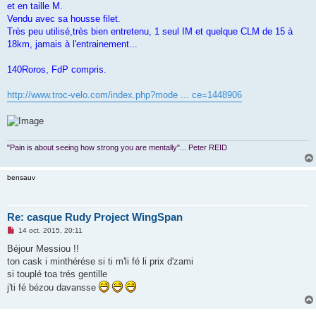
et en taille M.
n
o
Vendu avec sa housse filet.
n
Très peu utilisé,très bien entretenu, 1 seul IM et quelque CLM de 15 à
l
u
18km, jamais à l'entrainement...
140Roros, FdP compris.
http://www.troc-velo.com/index.php?mode ... ce=1448906
"Pain is about seeing how strong you are mentally"... Peter REID
bensauv
Re: casque Rudy Project WingSpan
M
14 oct. 2015, 20:11
e
s
Béjour Messiou !!
s
ton cask i minthérése si ti m'li fé li prix d'zami
a
g
si touplé toa trés gentille
e
j'ti fé bézou davansse
n
o
n
l