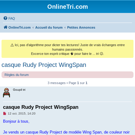
OnlineTri.com
FAQ
OnlineTri.com
Accueil du forum
Petites Annonces
⚠️
Ici, pas d'algorithme pour dicter tes lectures! Juste de vrais échanges entre
humains passionnés.
Excerce ton esprit critique 🧠 pour faire le ... tri 😉.
casque Rudy Project WingSpan
Règles du forum
3 messages • Page
1
sur
1
Goupil tri
casque Rudy Project WingSpan
M
12 oct. 2015, 14:20
e
s
Bonjour à tous,
s
a
g
Je vends un casque Rudy Project de modèle Wing Span, de couleur noir
e