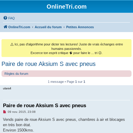
OnlineTri.com
FAQ
OnlineTri.com
Accueil du forum
Petites Annonces
⚠️
Ici, pas d'algorithme pour dicter tes lectures! Juste de vrais échanges entre
humains passionnés.
Excerce ton esprit critique 🧠 pour faire le ... tri 😉.
Paire de roue Aksium S avec pneus
Règles du forum
1 message • Page
1
sur
1
ulars4
Paire de roue Aksium S avec pneus
M
09 nov. 2015, 23:08
e
s
Vends paire de roue Aksium S avec pneus, chambres à air et blocages
s
en très bon état.
a
g
Environ 1500kms.
e