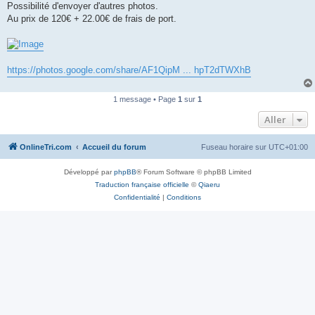
Possibilité d'envoyer d'autres photos.
n
o
Au prix de 120€ + 22.00€ de frais de port.
n
l
u
https://photos.google.com/share/AF1QipM ... hpT2dTWXhB
1 message • Page
1
sur
1
Aller
OnlineTri.com
Accueil du forum
Fuseau horaire sur
UTC+01:00
Développé par
phpBB
® Forum Software © phpBB Limited
Traduction française officielle
©
Qiaeru
Confidentialité
|
Conditions