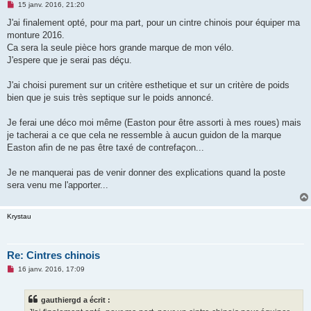
M
15 janv. 2016, 21:20
e
s
J'ai finalement opté, pour ma part, pour un cintre chinois pour équiper ma
s
monture 2016.
a
g
Ca sera la seule pièce hors grande marque de mon vélo.
e
J'espere que je serai pas déçu.
n
o
n
J'ai choisi purement sur un critère esthetique et sur un critère de poids
l
u
bien que je suis très septique sur le poids annoncé.
Je ferai une déco moi même (Easton pour être assorti à mes roues) mais
je tacherai a ce que cela ne ressemble à aucun guidon de la marque
Easton afin de ne pas être taxé de contrefaçon...
Je ne manquerai pas de venir donner des explications quand la poste
sera venu me l'apporter...
Krystau
Re: Cintres chinois
M
16 janv. 2016, 17:09
e
s
s
gauthiergd a écrit :
a
g