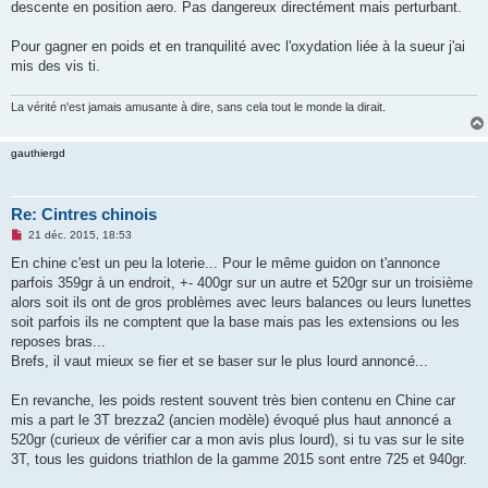
descente en position aero. Pas dangereux directément mais perturbant.
Pour gagner en poids et en tranquilité avec l'oxydation liée à la sueur j'ai
mis des vis ti.
La vérité n'est jamais amusante à dire, sans cela tout le monde la dirait.
gauthiergd
Re: Cintres chinois
M
21 déc. 2015, 18:53
e
s
En chine c'est un peu la loterie... Pour le même guidon on t'annonce
s
parfois 359gr à un endroit, +- 400gr sur un autre et 520gr sur un troisième
a
g
alors soit ils ont de gros problèmes avec leurs balances ou leurs lunettes
e
soit parfois ils ne comptent que la base mais pas les extensions ou les
n
o
reposes bras...
n
Brefs, il vaut mieux se fier et se baser sur le plus lourd annoncé...
l
u
En revanche, les poids restent souvent très bien contenu en Chine car
mis a part le 3T brezza2 (ancien modèle) évoqué plus haut annoncé a
520gr (curieux de vérifier car a mon avis plus lourd), si tu vas sur le site
3T, tous les guidons triathlon de la gamme 2015 sont entre 725 et 940gr.