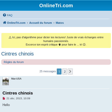
OnlineTri.com
FAQ
OnlineTri.com
Accueil du forum
Matos
⚠️
Ici, pas d'algorithme pour dicter tes lectures! Juste de vrais échanges entre
humains passionnés.
Excerce ton esprit critique 🧠 pour faire le ... tri 😉.
Cintres chinois
Règles du forum
1
2
Suivant
25 messages
Mat-USA
Cintres chinois
M
21 déc. 2015, 10:09
e
s
Hello
s
a