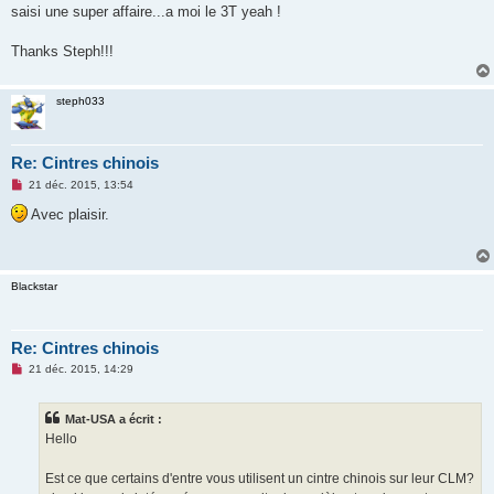
e
saisi une super affaire...a moi le 3T yeah !
n
o
n
Thanks Steph!!!
l
u
steph033
Re: Cintres chinois
M
21 déc. 2015, 13:54
e
s
Avec plaisir.
s
a
g
e
n
Blackstar
o
n
l
u
Re: Cintres chinois
M
21 déc. 2015, 14:29
e
s
s
Mat-USA a écrit :
a
g
Hello
e
n
o
Est ce que certains d'entre vous utilisent un cintre chinois sur leur CLM?
n