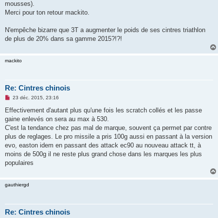
mousses).
a
g
Merci pour ton retour mackito.
e
n
o
N'empêche bizarre que 3T a augmenter le poids de ses cintres triathlon
n
de plus de 20% dans sa gamme 2015?!?!
l
u
mackito
Re: Cintres chinois
M
23 déc. 2015, 23:16
e
s
Effectivement d'autant plus qu'une fois les scratch collés et les passe
s
gaine enlevés on sera au max à 530.
a
g
C'est la tendance chez pas mal de marque, souvent ça permet par contre
e
plus de reglages. Le pro missile a pris 100g aussi en passant à la version
n
o
evo, easton idem en passant des attack ec90 au nouveau attack tt, à
n
moins de 500g il ne reste plus grand chose dans les marques les plus
l
u
populaires
gauthiergd
Re: Cintres chinois