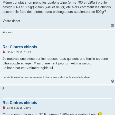
Même constat si on prend les guidons Zipp (entre 700 et 820gr) profile
design (663 et 865gr) vision (740 et 818gr) etc alors comment les chinois
peuvent-ils faire des cintres avec prolongateurs au alentour de 500gr?
Vaste débat...
Blackstar
Re: Cintres chinois
M
22 déc. 2015, 13:09
e
s
Je mettrais une pièce sur les reposes bras qui sont une feuille carbone
s
ultra souple et léger. Mais clairement pour un vélo de salon.
a
g
Le base bar est vraiment rigide lui.
e
n
o
La vérité n'est jamais amusante à dire, sans cela tout le monde la dirait.
n
l
u
jhr
Re: Cintres chinois
M
23 déc. 2015, 16:40
e
s
Cintres contre la montre 3T En promo à 50% chez matériel vélo