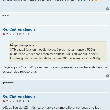
s
a
g
e
n
mackito
o
n
l
u
Re: Cintres chinois
M
23 déc. 2015, 18:58
e
s
s
gauthiergd a écrit :
a
g
3T brezza2 (ancien modèle) évoqué plus haut annoncé a 520gr
e
(curieux de vérifier car a mon avis plus lourd), si tu vas sur le site 3T,
n
o
tous les guidons triathlon de la gamme 2015 sont entre 725 et 940gr.
n
l
u
Reçu aujourd'hui : 541g avec les guides gaines et les sachets/stickers de
scratch des repose bras
gauthiergd
Re: Cintres chinois
M
23 déc. 2015, 22:02
e
s
541 au lieu de 520, très raisonnable comme difference (peut-être les
s