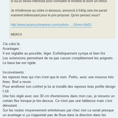
si oui je serais intéressé pour connaitre le modèle et avoir un retour.
l
u
Je m'intéresse au cintre ci-dessous, annoncé à 540g cela me parait
vraiment intéressant pour le prix proposé. Qu'en pensez vous?
http://www.asiancyclexpress.com/carbon- ... 00mm-hbt01
MERCI!
J'ai celui là.
Avantages :
Il est réglable au possible, léger. Esthétiquement sympa et bien fini
Les extensions permettant de ne pas casser complètement les poignets.
Le base bar est rigide.
Inconvénients :
les reposes bras qui n'en n'ont que le nom. Petits, avec une mousse très
fines. Bref a revoir.
Pour améliorer son confort je lui ai installé des reposes bras profile design
f-19.
Une fois réglé avec ses 30 cm d'extensions dans mon cas, je ressens un
certain flex lorsque je tire dessus. Ce n'est pas une faiblesse mais c'est
déroutant.
Sur les routes moyennement entretenues par chez moi ca serait presque
un avantage si ça n'apportait pas de floue dans la direction dans les