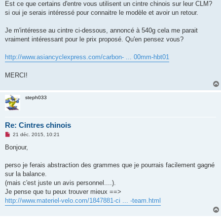
g
Est ce que certains d'entre vous utilisent un cintre chinois sur leur CLM?
e
si oui je serais intéressé pour connaitre le modèle et avoir un retour.
n
o
n
Je m'intéresse au cintre ci-dessous, annoncé à 540g cela me parait
l
u
vraiment intéressant pour le prix proposé. Qu'en pensez vous?
http://www.asiancyclexpress.com/carbon- ... 00mm-hbt01
MERCI!
steph033
Re: Cintres chinois
M
21 déc. 2015, 10:21
e
s
Bonjour,
s
a
g
perso je ferais abstraction des grammes que je pourrais facilement gagné
e
sur la balance.
n
o
(mais c'est juste un avis personnel....).
n
Je pense que tu peux trouver mieux ==>
l
u
http://www.materiel-velo.com/1847881-ci ... -team.html