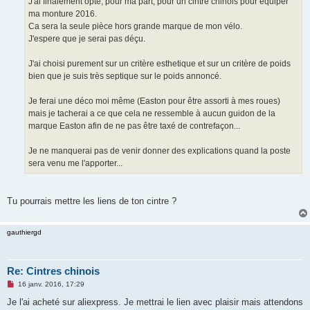
J'ai finalement opté, pour ma part, pour un cintre chinois pour équiper
e
ma monture 2016.
n
o
Ca sera la seule pièce hors grande marque de mon vélo.
n
J'espere que je serai pas déçu.
l
u
J'ai choisi purement sur un critère esthetique et sur un critère de poids
bien que je suis très septique sur le poids annoncé.
Je ferai une déco moi même (Easton pour être assorti à mes roues)
mais je tacherai a ce que cela ne ressemble à aucun guidon de la
marque Easton afin de ne pas être taxé de contrefaçon...
Je ne manquerai pas de venir donner des explications quand la poste
sera venu me l'apporter...
Tu pourrais mettre les liens de ton cintre ?
gauthiergd
Re: Cintres chinois
M
16 janv. 2016, 17:29
e
s
Je l'ai acheté sur aliexpress. Je mettrai le lien avec plaisir mais attendons
s