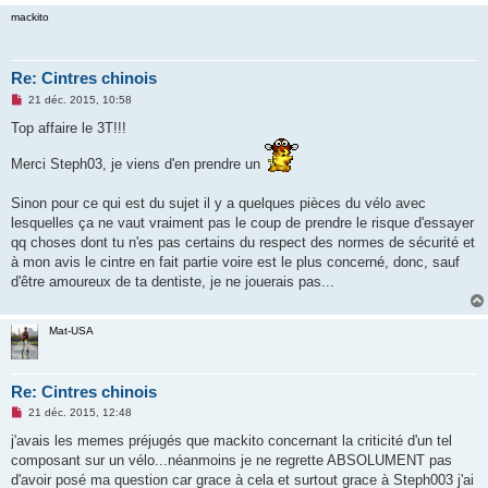
mackito
Re: Cintres chinois
M
21 déc. 2015, 10:58
e
s
Top affaire le 3T!!!
s
a
Merci Steph03, je viens d'en prendre un
g
e
n
Sinon pour ce qui est du sujet il y a quelques pièces du vélo avec
o
n
lesquelles ça ne vaut vraiment pas le coup de prendre le risque d'essayer
l
qq choses dont tu n'es pas certains du respect des normes de sécurité et
u
à mon avis le cintre en fait partie voire est le plus concerné, donc, sauf
d'être amoureux de ta dentiste, je ne jouerais pas...
Mat-USA
Re: Cintres chinois
M
21 déc. 2015, 12:48
e
s
j'avais les memes préjugés que mackito concernant la criticité d'un tel
s
composant sur un vélo...néanmoins je ne regrette ABSOLUMENT pas
a
g
d'avoir posé ma question car grace à cela et surtout grace à Steph003 j'ai