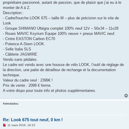
propriétaire passionné, autant de passion, que de plaisir que j’ai eu à le
n
o
monter de A à Z.
n
Description :
l
u
- Cadre/fourche LOOK 675 – taille M – plus de précision sur le site de
Look.
- Groupe SHIMANO Ultégra complet 100% neuf 11V – 50x34 – 11x28
- Roues MAVIC Ksyrium Equipe 100% neuve + pneus MAVIC neuf.
- Cintre EASTON Carbon EC70
- Potence A-Stem LOOK.
- Selle Italia SLS
- Câblerie JAGWIRE
Vendu sans pédales.
Le cadre est vendu avec une housse de vélo LOOK, l’outil de réglage de
la direction, une patte de dérailleur de rechange et la documentation
technique.
Valeur du cadre seul : 2399€ !
Prix de vente : 2099 € ferme.
A votre dispo pour toute info et photos supplémentaires.
Astrodadou
Re: Look 675 tout neuf, 0 km !
M
11 mars 2016, 19:15
e