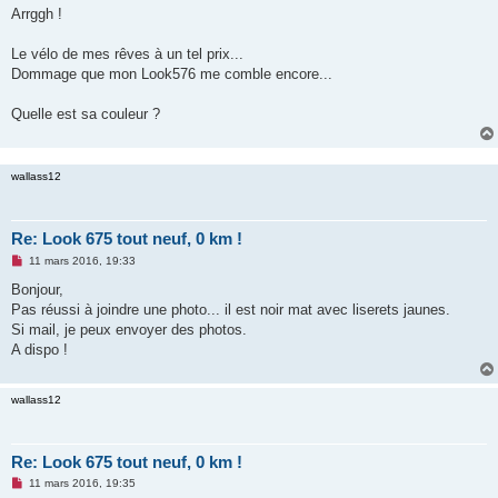
s
Arrggh !
s
a
g
Le vélo de mes rêves à un tel prix...
e
Dommage que mon Look576 me comble encore...
n
o
n
Quelle est sa couleur ?
l
u
wallass12
Re: Look 675 tout neuf, 0 km !
M
11 mars 2016, 19:33
e
s
Bonjour,
s
Pas réussi à joindre une photo... il est noir mat avec liserets jaunes.
a
g
Si mail, je peux envoyer des photos.
e
A dispo !
n
o
n
l
wallass12
u
Re: Look 675 tout neuf, 0 km !
M
11 mars 2016, 19:35
e