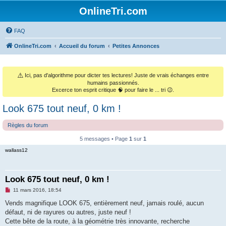
OnlineTri.com
FAQ
OnlineTri.com
Accueil du forum
Petites Annonces
⚠️
Ici, pas d'algorithme pour dicter tes lectures! Juste de vrais échanges entre
humains passionnés.
Excerce ton esprit critique 🧠 pour faire le ... tri 😉.
Look 675 tout neuf, 0 km !
Règles du forum
5 messages • Page
1
sur
1
wallass12
Look 675 tout neuf, 0 km !
M
11 mars 2016, 18:54
e
s
Vends magnifique LOOK 675, entièrement neuf, jamais roulé, aucun
s
défaut, ni de rayures ou autres, juste neuf !
a
g
Cette bête de la route, à la géométrie très innovante, recherche
e