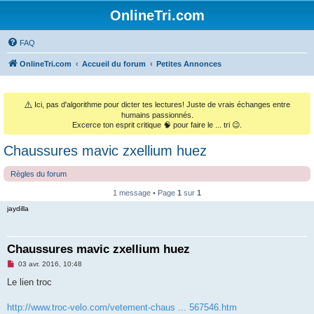
OnlineTri.com
FAQ
OnlineTri.com
Accueil du forum
Petites Annonces
⚠️
Ici, pas d'algorithme pour dicter tes lectures! Juste de vrais échanges entre
humains passionnés.
Excerce ton esprit critique 🧠 pour faire le ... tri 😉.
Chaussures mavic zxellium huez
Règles du forum
1 message • Page
1
sur
1
jaydilla
Chaussures mavic zxellium huez
M
03 avr. 2016, 10:48
e
s
Le lien troc
s
a
g
http://www.troc-velo.com/vetement-chaus ... 567546.htm
e