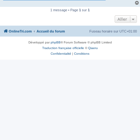
n
o
1 message • Page
1
sur
1
n
l
Aller
u
OnlineTri.com
Accueil du forum
Fuseau horaire sur
UTC+01:00
Développé par
phpBB
® Forum Software © phpBB Limited
Traduction française officielle
©
Qiaeru
Confidentialité
|
Conditions