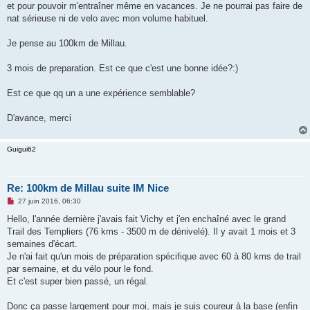
et pour pouvoir m'entraîner même en vacances. Je ne pourrai pas faire de
n
o
nat sérieuse ni de velo avec mon volume habituel.
n
l
u
Je pense au 100km de Millau.
3 mois de preparation. Est ce que c'est une bonne idée?:)
Est ce que qq un a une expérience semblable?
D'avance, merci
Guigui62
Re: 100km de Millau suite IM Nice
M
27 juin 2016, 06:30
e
s
Hello, l'année dernière j'avais fait Vichy et j'en enchaîné avec le grand
s
Trail des Templiers (76 kms - 3500 m de dénivelé). Il y avait 1 mois et 3
a
g
semaines d'écart.
e
Je n'ai fait qu'un mois de préparation spécifique avec 60 à 80 kms de trail
n
o
par semaine, et du vélo pour le fond.
n
Et c'est super bien passé, un régal.
l
u
Donc ça passe largement pour moi, mais je suis coureur à la base (enfin