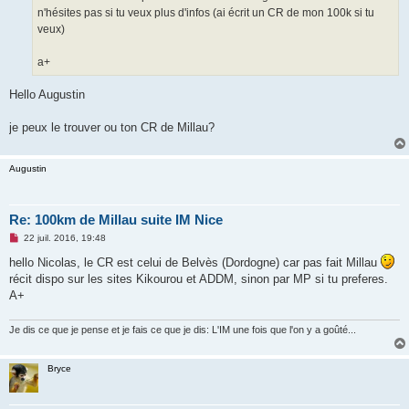
n'hésites pas si tu veux plus d'infos (ai écrit un CR de mon 100k si tu
veux)
a+
Hello Augustin
je peux le trouver ou ton CR de Millau?
Augustin
Re: 100km de Millau suite IM Nice
M
22 juil. 2016, 19:48
e
s
hello Nicolas, le CR est celui de Belvès (Dordogne) car pas fait Millau
s
récit dispo sur les sites Kikourou et ADDM, sinon par MP si tu preferes.
a
g
A+
e
n
o
Je dis ce que je pense et je fais ce que je dis: L'IM une fois que l'on y a goûté...
n
l
u
Bryce