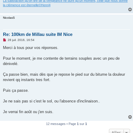
La satisfaction qu'on tire de la vengeance ne dure qu'un moment, celle que nous donne
la clémence est éternelle©Henri4
NicolasS
Re: 100km de Millau suite IM Nice
M
28 juil. 2016, 16:54
e
s
Merci à tous pour vos réponses.
s
a
g
Pour le moment, je me contente de terrains souples avec un peu de
e
dénivelé.
n
o
n
Ça passe bien, mais dès que je repose le pied sur du bitume la douleur
l
u
revient qq instants tres fort.
Puis ça passe.
Je ne sais pas si c'est le sol, ou l'absence d'inclinaison..
Je verrai fin août ou j'en suis.
12 messages • Page
1
sur
1
Aller