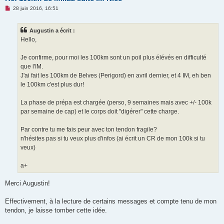
M
28 juin 2016, 16:51
e
s
s
Augustin a écrit :
a
g
Hello,
e
n
o
Je confirme, pour moi les 100km sont un poil plus élévés en difficulté
n
que l'IM.
l
u
J'ai fait les 100km de Belves (Perigord) en avril dernier, et 4 IM, eh ben
le 100km c'est plus dur!
La phase de prépa est chargée (perso, 9 semaines mais avec +/- 100k
par semaine de cap) et le corps doit "digérer" cette charge.
Par contre tu me fais peur avec ton tendon fragile?
n'hésites pas si tu veux plus d'infos (ai écrit un CR de mon 100k si tu
veux)
a+
Merci Augustin!
Effectivement, à la lecture de certains messages et compte tenu de mon
tendon, je laisse tomber cette idée.