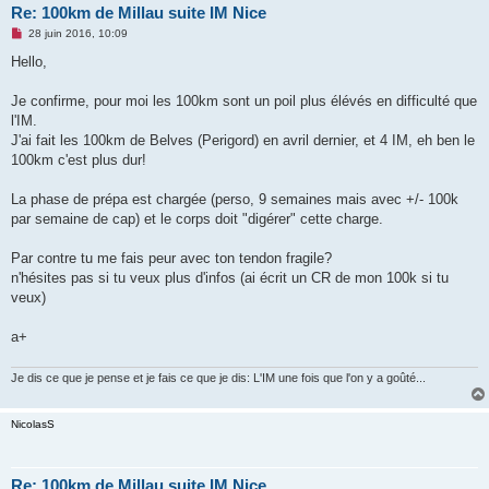
Re: 100km de Millau suite IM Nice
M
28 juin 2016, 10:09
e
s
Hello,
s
a
g
Je confirme, pour moi les 100km sont un poil plus élévés en difficulté que
e
l'IM.
n
o
J'ai fait les 100km de Belves (Perigord) en avril dernier, et 4 IM, eh ben le
n
100km c'est plus dur!
l
u
La phase de prépa est chargée (perso, 9 semaines mais avec +/- 100k
par semaine de cap) et le corps doit "digérer" cette charge.
Par contre tu me fais peur avec ton tendon fragile?
n'hésites pas si tu veux plus d'infos (ai écrit un CR de mon 100k si tu
veux)
a+
Je dis ce que je pense et je fais ce que je dis: L'IM une fois que l'on y a goûté...
NicolasS
Re: 100km de Millau suite IM Nice