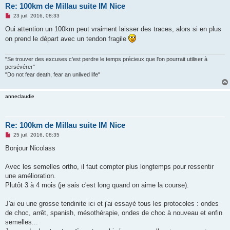
Re: 100km de Millau suite IM Nice
M
23 juil. 2016, 08:33
e
s
Oui attention un 100km peut vraiment laisser des traces, alors si en plus
s
on prend le départ avec un tendon fragile
a
g
e
n
"Se trouver des excuses c'est perdre le temps précieux que l'on pourrait utiliser à
o
persévérer"
n
"Do not fear death, fear an unlived life"
l
u
anneclaudie
Re: 100km de Millau suite IM Nice
M
25 juil. 2016, 08:35
e
s
Bonjour Nicolass
s
a
g
Avec les semelles ortho, il faut compter plus longtemps pour ressentir
e
une amélioration.
n
o
Plutôt 3 à 4 mois (je sais c'est long quand on aime la course).
n
l
u
J'ai eu une grosse tendinite ici et j'ai essayé tous les protocoles : ondes
de choc, arrêt, spanish, mésothérapie, ondes de choc à nouveau et enfin
semelles...