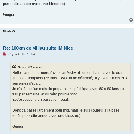
pas cette année avec une blessure).
Guigui
NicolasS
Re: 100km de Millau suite IM Nice
M
27 juin 2016, 19:54
e
s
s
Guigui62 a écrit :
a
g
Hello, l'année dernière j'avais fait Vichy et j'en enchaîné avec le grand
e
Trail des Templiers (76 kms - 3500 m de dénivelé). Il y avait 1 mois et 3
n
o
semaines d'écart.
n
Je n'ai fait qu'un mois de préparation spécifique avec 60 à 80 kms de
l
u
trail par semaine, et du vélo pour le fond.
Et c'est super bien passé, un régal.
Donc ça passe largement pour moi, mais je suis coureur à la base
(enfin pas cette année avec une blessure).
Guigui