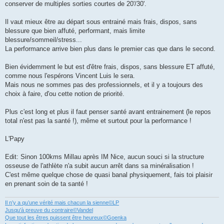
conserver de multiples sorties courtes de 20'/30'.
Il vaut mieux être au départ sous entrainé mais frais, dispos, sans
blessure que bien affuté, performant, mais limite
blessure/sommeil/stress...
La performance arrive bien plus dans le premier cas que dans le second.
Bien évidemment le but est d'être frais, dispos, sans blessure ET affuté,
comme nous l'espérons Vincent Luis le sera.
Mais nous ne sommes pas des professionnels, et il y a toujours des
choix à faire, d'ou cette notion de priorité.
Plus c'est long et plus il faut penser santé avant entrainement (le repos
total n'est pas la santé !), même et surtout pour la performance !
L'Papy
Edit: Sinon 100kms Millau après IM Nice, aucun souci si la structure
osseuse de l'athlète n'a subit aucun arrêt dans sa minéralisation !
C'est même quelque chose de quasi banal physiquement, fais toi plaisir
en prenant soin de ta santé !
Il n’y a qu’une vérité mais chacun la sienne©LP
Jusqu'à preuve du contraire©Vandel
Que tout les êtres puissent être heureux©Goenka