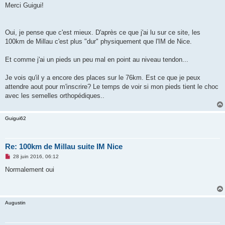
Merci Guigui!
Oui, je pense que c'est mieux. D'après ce que j'ai lu sur ce site, les
100km de Millau c'est plus "dur" physiquement que l'IM de Nice.
Et comme j'ai un pieds un peu mal en point au niveau tendon...
Je vois qu'il y a encore des places sur le 76km. Est ce que je peux
attendre aout pour m'inscrire? Le temps de voir si mon pieds tient le choc
avec les semelles orthopédiques..
Guigui62
Re: 100km de Millau suite IM Nice
M
28 juin 2016, 06:12
e
s
Normalement oui
s
a
g
e
n
Augustin
o
n
l
u