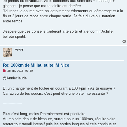
Je prends du
structoactive
et combinés aux semelles + massage +
glaçage : je pense que ma tendinite est derrière.
J'ai repris la course avec obligatoirement étirements au démarrage et à la
fin et 2 jours de repos entre chaque sortie. Je fais du vélo + natation
entre temps.
J'espère que ces conseils t'aideront à te sortir et à endormir Achille.
bel été sportif,
lopapy
Re: 100km de Millau suite IM Nice
M
28 juil. 2016, 09:40
e
s
@Annieclaude
s
a
g
Et un changement de foulée en courant à 180 Fpm ? As tu essayé ?
e
Car au vu de tes soucis, c'est peut être une piste intéressante ?
n
o
n
-----------------
l
u
Plus c'est long, moins l'entrainement est prioritaire.
Au moindre début de blessure, surtout pour un 100kms, réduire voire
arreter tout travail intensif puis les sorties longues si cela continue et