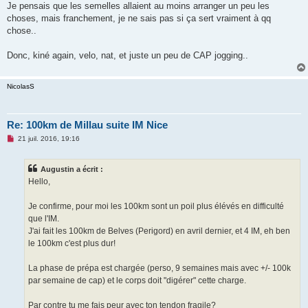
Je pensais que les semelles allaient au moins arranger un peu les
choses, mais franchement, je ne sais pas si ça sert vraiment à qq
chose..
Donc, kiné again, velo, nat, et juste un peu de CAP jogging..
NicolasS
Re: 100km de Millau suite IM Nice
M
21 juil. 2016, 19:16
e
s
s
Augustin a écrit :
a
g
Hello,
e
n
o
Je confirme, pour moi les 100km sont un poil plus élévés en difficulté
n
que l'IM.
l
u
J'ai fait les 100km de Belves (Perigord) en avril dernier, et 4 IM, eh ben
le 100km c'est plus dur!
La phase de prépa est chargée (perso, 9 semaines mais avec +/- 100k
par semaine de cap) et le corps doit "digérer" cette charge.
Par contre tu me fais peur avec ton tendon fragile?