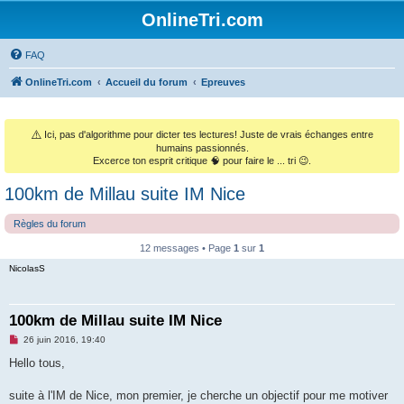
OnlineTri.com
FAQ
OnlineTri.com
Accueil du forum
Epreuves
⚠️
Ici, pas d'algorithme pour dicter tes lectures! Juste de vrais échanges entre
humains passionnés.
Excerce ton esprit critique 🧠 pour faire le ... tri 😉.
100km de Millau suite IM Nice
Règles du forum
12 messages • Page
1
sur
1
NicolasS
100km de Millau suite IM Nice
M
26 juin 2016, 19:40
e
s
Hello tous,
s
a
g
suite à l'IM de Nice, mon premier, je cherche un objectif pour me motiver
e