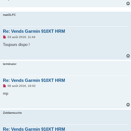
e
n
o
n
matGLFC
l
u
Re: Vends Garmin 910XT HRM
M
03 août 2016, 11:44
e
s
Toujours dispo !
s
a
g
e
n
terminator
o
n
l
u
Re: Vends Garmin 910XT HRM
M
06 août 2016, 16:02
e
s
mp
s
a
g
e
n
Zobilamouche
o
n
l
u
Re: Vends Garmin 910XT HRM