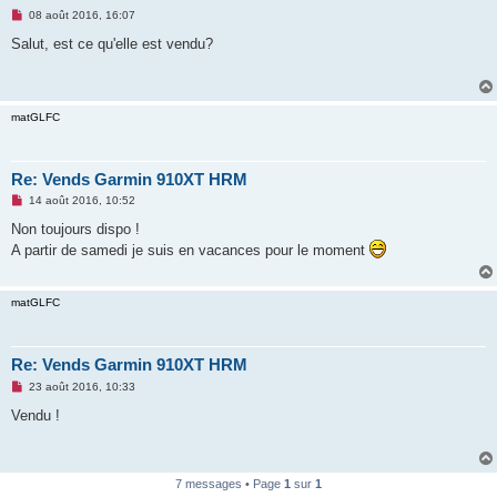
M
08 août 2016, 16:07
e
s
Salut, est ce qu'elle est vendu?
s
a
g
e
n
matGLFC
o
n
l
u
Re: Vends Garmin 910XT HRM
M
14 août 2016, 10:52
e
s
Non toujours dispo !
s
A partir de samedi je suis en vacances pour le moment
a
g
e
n
matGLFC
o
n
l
u
Re: Vends Garmin 910XT HRM
M
23 août 2016, 10:33
e
s
Vendu !
s
a
g
e
n
7 messages • Page
1
sur
1
o