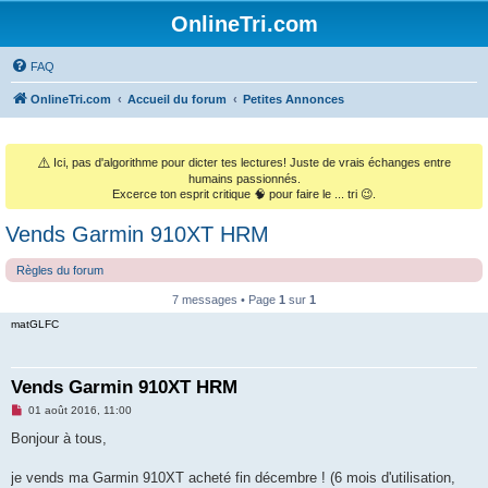
OnlineTri.com
FAQ
OnlineTri.com
Accueil du forum
Petites Annonces
⚠️
Ici, pas d'algorithme pour dicter tes lectures! Juste de vrais échanges entre
humains passionnés.
Excerce ton esprit critique 🧠 pour faire le ... tri 😉.
Vends Garmin 910XT HRM
Règles du forum
7 messages • Page
1
sur
1
matGLFC
Vends Garmin 910XT HRM
M
01 août 2016, 11:00
e
s
Bonjour à tous,
s
a
g
je vends ma Garmin 910XT acheté fin décembre ! (6 mois d'utilisation,
e