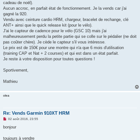
cadeau de noël).
n
o
Aucun accroc, en parfait état de fonctionnement. Je la vends car j'ai
n
gagné la 920.
l
u
Vendu avec ceinture cardio HRM, chargeur, bracelet de rechange, clé
ANT+ ainsi que le quick release kit (pour le vélo).
J'ai le capteur de cadence pour le vélo (GSC 10) mais j'ai
malheureusement perdu la petite partie qui se colle sur le pédalier (ne doit
pas coûter chère). Je cède le capteur s'il vous intéresse.
Le prix est de 150€ pour une montre qui n'a que 6 mois d'utilisation
(training CAP et Nat + 2 courses) et qui est dans un état parfait.
Je reste à votre disposition pour toutes questions !
Sportivement,
Mathieu
olea
Re: Vends Garmin 910XT HRM
M
02 août 2016, 23:55
e
s
bonjour
s
a
g
toujours à vendre