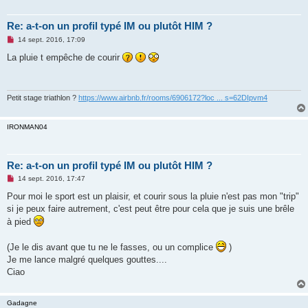
Re: a-t-on un profil typé IM ou plutôt HIM ?
M
14 sept. 2016, 17:09
e
s
La pluie t empêche de courir
s
a
g
e
n
Petit stage triathlon ?
https://www.airbnb.fr/rooms/6906172?loc ... s=62DIpvm4
o
n
l
IRONMAN04
u
Re: a-t-on un profil typé IM ou plutôt HIM ?
M
14 sept. 2016, 17:47
e
s
Pour moi le sport est un plaisir, et courir sous la pluie n'est pas mon "trip"
s
si je peux faire autrement, c'est peut être pour cela que je suis une brêle
a
g
à pied
e
n
o
(Je le dis avant que tu ne le fasses, ou un complice
)
n
Je me lance malgré quelques gouttes....
l
u
Ciao
Gadagne