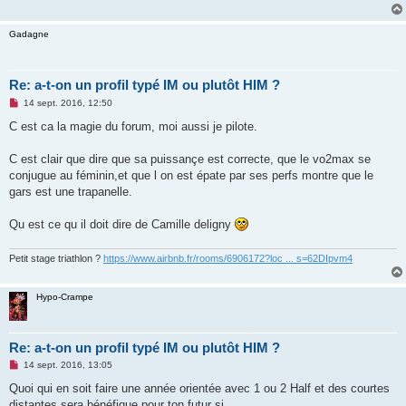
e
n
o
Gadagne
n
l
u
Re: a-t-on un profil typé IM ou plutôt HIM ?
M
14 sept. 2016, 12:50
e
s
C est ca la magie du forum, moi aussi je pilote.
s
a
g
C est clair que dire que sa puissançe est correcte, que le vo2max se
e
conjugue au féminin,et que l on est épate par ses perfs montre que le
n
o
gars est une trapanelle.
n
l
u
Qu est ce qu il doit dire de Camille deligny
Petit stage triathlon ?
https://www.airbnb.fr/rooms/6906172?loc ... s=62DIpvm4
Hypo-Crampe
Re: a-t-on un profil typé IM ou plutôt HIM ?
M
14 sept. 2016, 13:05
e
s
Quoi qui en soit faire une année orientée avec 1 ou 2 Half et des courtes
s
distantes sera bénéfique pour ton futur si