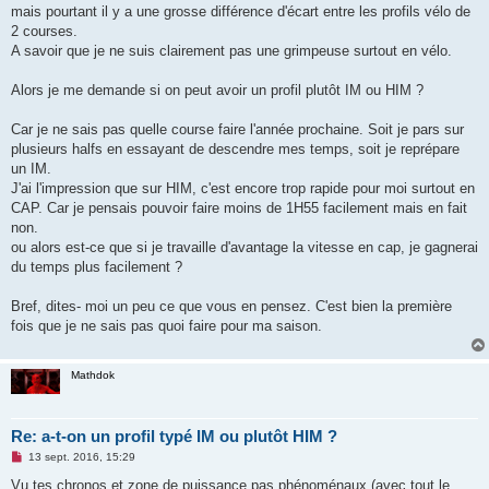
mais pourtant il y a une grosse différence d'écart entre les profils vélo de
2 courses.
A savoir que je ne suis clairement pas une grimpeuse surtout en vélo.
Alors je me demande si on peut avoir un profil plutôt IM ou HIM ?
Car je ne sais pas quelle course faire l'année prochaine. Soit je pars sur
plusieurs halfs en essayant de descendre mes temps, soit je reprépare
un IM.
J'ai l'impression que sur HIM, c'est encore trop rapide pour moi surtout en
CAP. Car je pensais pouvoir faire moins de 1H55 facilement mais en fait
non.
ou alors est-ce que si je travaille d'avantage la vitesse en cap, je gagnerai
du temps plus facilement ?
Bref, dites- moi un peu ce que vous en pensez. C'est bien la première
fois que je ne sais pas quoi faire pour ma saison.
Mathdok
Re: a-t-on un profil typé IM ou plutôt HIM ?
M
13 sept. 2016, 15:29
e
s
Vu tes chronos et zone de puissance pas phénoménaux (avec tout le