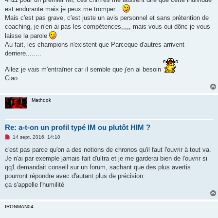
l
u
est endurante mais je peux me tromper...
Mais c'est pas grave, c'est juste un avis personnel et sans prétention de
coaching, je n'en ai pas les compétences,,,,, mais vous oui dônc je vous
laisse la parole
Au fait, les champions n'existent que Parceque d'autres arrivent
derriere........
Allez je vais m'entraîner car il semble que j'en ai besoin
Ciao
Mathdok
Re: a-t-on un profil typé IM ou plutôt HIM ?
M
14 sept. 2016, 14:10
e
s
c'est pas parce qu'on a des notions de chronos qu'il faut l'ouvrir à tout va.
s
Je n'ai par exemple jamais fait d'ultra et je me garderai bien de l'ouvrir si
a
g
qq1 demandait conseil sur un forum, sachant que des plus avertis
e
pourront répondre avec d'autant plus de précision.
n
o
ça s'appelle l'humilité
n
l
u
IRONMAN04