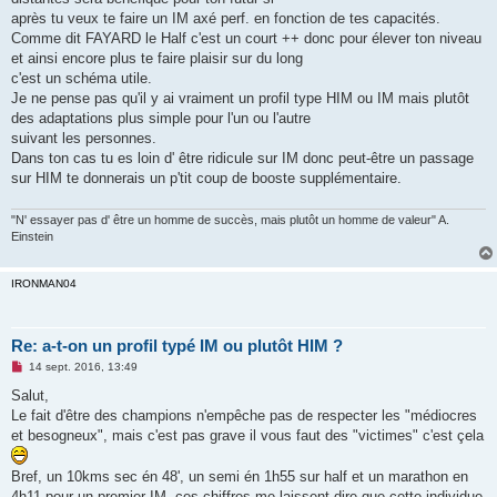
a
g
après tu veux te faire un IM axé perf. en fonction de tes capacités.
e
Comme dit FAYARD le Half c'est un court ++ donc pour élever ton niveau
n
o
et ainsi encore plus te faire plaisir sur du long
n
c'est un schéma utile.
l
u
Je ne pense pas qu'il y ai vraiment un profil type HIM ou IM mais plutôt
des adaptations plus simple pour l'un ou l'autre
suivant les personnes.
Dans ton cas tu es loin d' être ridicule sur IM donc peut-être un passage
sur HIM te donnerais un p'tit coup de booste supplémentaire.
"N' essayer pas d' être un homme de succès, mais plutôt un homme de valeur" A.
Einstein
IRONMAN04
Re: a-t-on un profil typé IM ou plutôt HIM ?
M
14 sept. 2016, 13:49
e
s
Salut,
s
Le fait d'être des champions n'empêche pas de respecter les "médiocres
a
g
et besogneux", mais c'est pas grave il vous faut des "victimes" c'est çela
e
n
o
Bref, un 10kms sec én 48', un semi én 1h55 sur half et un marathon en
n
4h11 pour un premier IM, ces chiffres me laissent dire que cette individue