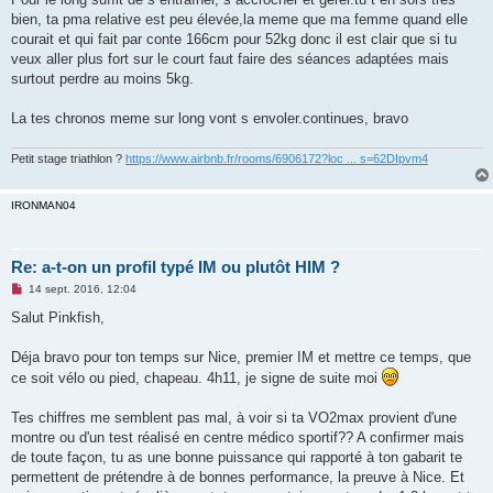
n
o
bien, ta pma relative est peu élevée,la meme que ma femme quand elle
n
courait et qui fait par conte 166cm pour 52kg donc il est clair que si tu
l
u
veux aller plus fort sur le court faut faire des séances adaptées mais
surtout perdre au moins 5kg.
La tes chronos meme sur long vont s envoler.continues, bravo
Petit stage triathlon ?
https://www.airbnb.fr/rooms/6906172?loc ... s=62DIpvm4
IRONMAN04
Re: a-t-on un profil typé IM ou plutôt HIM ?
M
14 sept. 2016, 12:04
e
s
Salut Pinkfish,
s
a
g
Déja bravo pour ton temps sur Nice, premier IM et mettre ce temps, que
e
ce soit vélo ou pied, chapeau. 4h11, je signe de suite moi
n
o
n
Tes chiffres me semblent pas mal, à voir si ta VO2max provient d'une
l
u
montre ou d'un test réalisé en centre médico sportif?? A confirmer mais
de toute façon, tu as une bonne puissance qui rapporté à ton gabarit te
permettent de prétendre à de bonnes performance, la preuve à Nice. Et