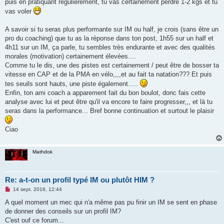
puis en pratiquant régulièrement, tu vas certainement perdre 1-2 kgs et tu
vas voler
A savoir si tu seras plus performante sur IM ou half, je crois (sans être un
pro du coaching) que tu as la réponse dans ton post, 1h55 sur un half et
4h11 sur un IM, ça parle, tu sembles très endurante et avec des qualités
morales (motivation) certainement élevées....
Comme tu le dis, une des pistes est certainement / peut être de bosser ta
vitesse en CAP et de la PMA en vélo,,,,et au fait ta natation??? Et puis
tes seuils sont hauts, une piste également.....
Enfin, ton ami coach a apparement fait du bon boulot, donc fais cette
analyse avec lui et peut être qu'il va encore te faire progresser,,, et là tu
seras dans la performance... Bref bonne continuation et surtout le plaisir
Ciao
Mathdok
Re: a-t-on un profil typé IM ou plutôt HIM ?
M
14 sept. 2016, 12:44
e
s
A quel moment un mec qui n'a même pas pu finir un IM se sent en phase
s
de donner des conseils sur un profil IM?
a
g
C'est ouf ce forum...