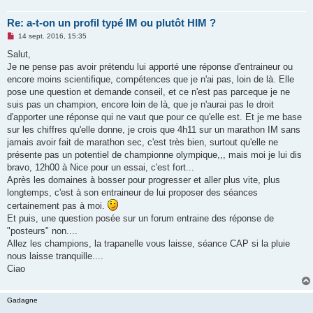
Re: a-t-on un profil typé IM ou plutôt HIM ?
M
14 sept. 2016, 15:35
e
s
Salut,
s
Je ne pense pas avoir prétendu lui apporté une réponse d'entraineur ou
a
g
encore moins scientifique, compétences que je n'ai pas, loin de là. Elle
e
pose une question et demande conseil, et ce n'est pas parceque je ne
n
o
suis pas un champion, encore loin de là, que je n'aurai pas le droit
n
d'apporter une réponse qui ne vaut que pour ce qu'elle est. Et je me base
l
u
sur les chiffres qu'elle donne, je crois que 4h11 sur un marathon IM sans
jamais avoir fait de marathon sec, c'est très bien, surtout qu'elle ne
présente pas un potentiel de championne olympique,,, mais moi je lui dis
bravo, 12h00 à Nice pour un essai, c'est fort...
Après les domaines à bosser pour progresser et aller plus vite, plus
longtemps, c'est à son entraineur de lui proposer des séances
certainement pas à moi.
Et puis, une question posée sur un forum entraine des réponse de
"posteurs" non....
Allez les champions, la trapanelle vous laisse, séance CAP si la pluie
nous laisse tranquille....
Ciao
Gadagne