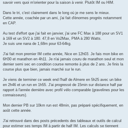
savoir vers quoi m'orienter pour la saison à venir. Plutôt IM ou HIM.
n
o
n
Dans le tri, c'est clairement dans le long où je me sens le mieux.
l
u
Cette année, coachée par un ami, j'ai fait d'énormes progrès notamment
en CAP.
Au test d'effort que j'ai fait en janvier, j'ai une FC Max à 188 pour un SV1
à 169 et un SV2 à 180. 47,8 en Vo2Max, PMA à 280 Watts.
Je suis une nana de 1,68m pour 63-64kg.
J'ai fait mon premier IM cette année, Nice en 12h03. Je fais mon bike en
6H30 et marathon en 4h11. Je n'ai jamais couru de marathon seul et mon
dernier semi sec en condition course remonte à plus de 2 ans. Je finis la
course plus que bien, jamais marché sur le run.
Je viens de terminer ce week end l'half de Almere en 5h25 avec un bike
en 2h46 et un run en 1h55. J'ai progressé de 15min sur distance half par
rapport à l'année dernière avec profil vélo comparable (gravelines pour les
connaisseurs).
Mon dernier PB sur 10km run est 48min, pas préparé spécifiquement, en
août cette année.
J'ai retrouvé dans des posts précedents des tableaux et outils de calcul
pour estimer ses temps IM à partir de half IM. Les calculs se tiennent