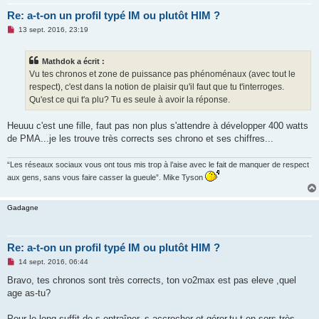
Re: a-t-on un profil typé IM ou plutôt HIM ?
M
13 sept. 2016, 23:19
e
s
s
Mathdok a écrit :
a
g
Vu tes chronos et zone de puissance pas phénoménaux (avec tout le
e
respect), c'est dans la notion de plaisir qu'il faut que tu t'interroges.
n
o
Qu'est ce qui t'a plu? Tu es seule à avoir la réponse.
n
l
u
Heuuu c'est une fille, faut pas non plus s'attendre à développer 400 watts
de PMA...je les trouve très corrects ses chrono et ses chiffres...
“Les réseaux sociaux vous ont tous mis trop à l’aise avec le fait de manquer de respect
aux gens, sans vous faire casser la gueule”. Mike Tyson
Gadagne
Re: a-t-on un profil typé IM ou plutôt HIM ?
M
14 sept. 2016, 06:44
e
s
Bravo, tes chronos sont très corrects, ton vo2max est pas eleve ,quel
s
age as-tu?
a
g
e
Pour le long suffit de s entraîner, s accrocher et gérer.tu t en sors très