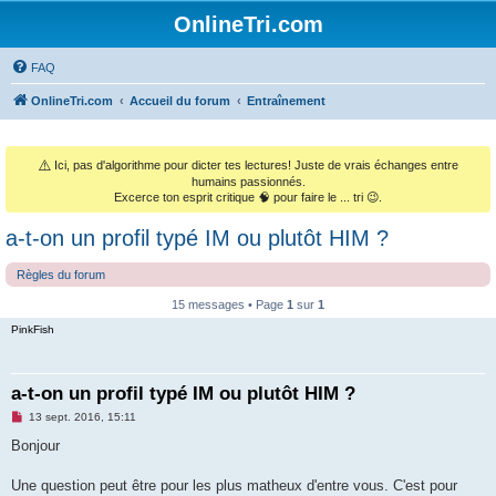
OnlineTri.com
FAQ
OnlineTri.com
Accueil du forum
Entraînement
⚠️
Ici, pas d'algorithme pour dicter tes lectures! Juste de vrais échanges entre
humains passionnés.
Excerce ton esprit critique 🧠 pour faire le ... tri 😉.
a-t-on un profil typé IM ou plutôt HIM ?
Règles du forum
15 messages • Page
1
sur
1
PinkFish
a-t-on un profil typé IM ou plutôt HIM ?
M
13 sept. 2016, 15:11
e
s
Bonjour
s
a
g
Une question peut être pour les plus matheux d'entre vous. C'est pour
e