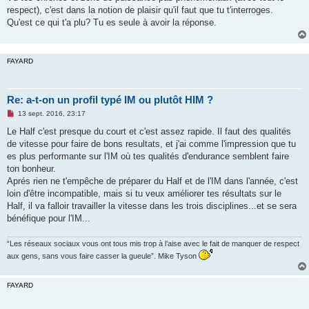
s
respect), c'est dans la notion de plaisir qu'il faut que tu t'interroges.
a
g
Qu'est ce qui t'a plu? Tu es seule à avoir la réponse.
e
n
o
n
FAYARD
l
u
Re: a-t-on un profil typé IM ou plutôt HIM ?
M
13 sept. 2016, 23:17
e
s
Le Half c'est presque du court et c'est assez rapide. Il faut des qualités
s
de vitesse pour faire de bons resultats, et j'ai comme l'impression que tu
a
g
es plus performante sur l'IM où tes qualités d'endurance semblent faire
e
ton bonheur.
n
o
Aprés rien ne t'empêche de préparer du Half et de l'IM dans l'année, c'est
n
loin d'être incompatible, mais si tu veux améliorer tes résultats sur le
l
u
Half, il va falloir travailler la vitesse dans les trois disciplines...et se sera
bénéfique pour l'IM...
“Les réseaux sociaux vous ont tous mis trop à l’aise avec le fait de manquer de respect
aux gens, sans vous faire casser la gueule”. Mike Tyson
FAYARD