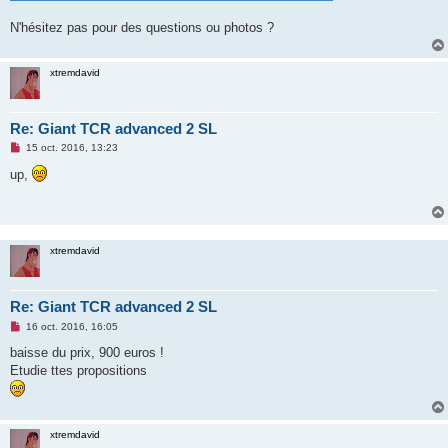
n
o
N'hésitez pas pour des questions ou photos ?
n
l
u
xtremdavid
Re: Giant TCR advanced 2 SL
M
15 oct. 2016, 13:23
e
s
up,
s
a
g
e
n
o
xtremdavid
n
l
u
Re: Giant TCR advanced 2 SL
M
16 oct. 2016, 16:05
e
s
baisse du prix, 900 euros !
s
Etudie ttes propositions
a
g
e
n
o
n
xtremdavid
l