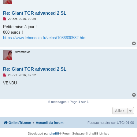
u
Re: Giant TCR advanced 2 SL
M
20 oct. 2016, 09:36
e
s
Petite mise à jour !
s
800 euros !
a
g
https://www.leboncoin.fr/velos/1036630582.htm
e
n
o
n
xtremdavid
l
u
Re: Giant TCR advanced 2 SL
M
28 oct. 2016, 09:22
e
s
VENDU
s
a
g
e
n
5 messages • Page
1
sur
1
o
n
Aller
l
u
OnlineTri.com
Accueil du forum
Fuseau horaire sur
UTC+01:00
Développé par
phpBB
® Forum Software © phpBB Limited