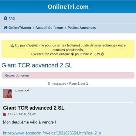
OnlineTri.com
FAQ
OnlineTri.com
Accueil du forum
Petites Annonces
⚠️
Ici, pas d'algorithme pour dicter tes lectures! Juste de vrais échanges entre
humains passionnés.
Excerce ton esprit critique 🧠 pour faire le ... tri 😉.
Giant TCR advanced 2 SL
Règles du forum
5 messages • Page
1
sur
1
xtremdavid
Giant TCR advanced 2 SL
M
13 oct. 2016, 08:42
e
s
Mon deuxième vélo à vendre !
s
a
g
https://www.leboncoin.fr/velos/1031825654.htm?ca=2_s
e