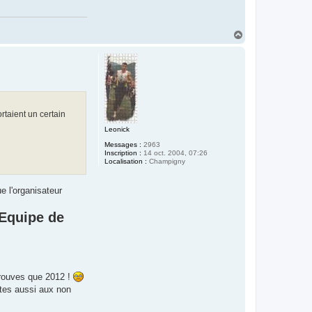
H
a
u
t
ortaient un certain
Leonick
Messages :
2963
Inscription :
14 oct. 2004, 07:26
Localisation :
Champigny
e l'organisateur
Equipe de
 trouves que 2012 !
ertes aussi aux non