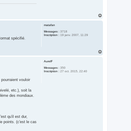
H
a
u
matafan
t
Messages :
3718
Inscription :
19 janv. 2007, 11:29
format spécifié.
H
a
u
AurelF
t
Messages :
350
Inscription :
27 oct. 2015, 22:40
pourraient vouloir
velé, etc.), soit la
500ème des mondiaux.
st qu'il est dur,
 points. (c'est le cas