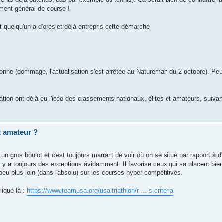
ement général de course !
 quelqu'un a d'ores et déjà entrepris cette démarche
nne (dommage, l'actualisation s'est arrêtée au Natureman du 2 octobre). Peut 
ion ont déjà eu l'idée des classements nationaux, élites et amateurs, suivan
et amateur ?
 un gros boulot et c'est toujours marrant de voir où on se situe par rapport à d
l y a toujours des exceptions évidemment. Il favorise ceux qui se placent bien 
peu plus loin (dans l'absolu) sur les courses hyper compétitives.
liqué là :
https://www.teamusa.org/usa-triathlon/r ... s-criteria