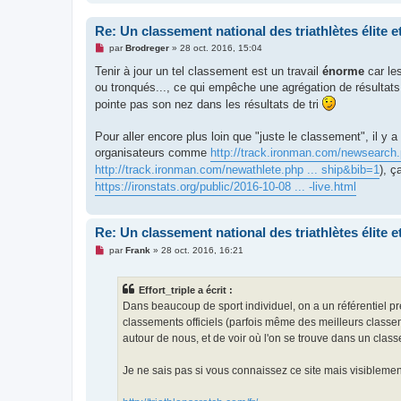
Re: Un classement national des triathlètes élite 
M
par
Brodreger
»
28 oct. 2016, 15:04
e
s
Tenir à jour un tel classement est un travail
énorme
car le
s
ou tronqués..., ce qui empêche une agrégation de résultats 
a
g
pointe pas son nez dans les résultats de tri
e
n
o
Pour aller encore plus loin que "juste le classement", il y 
n
organisateurs comme
http://track.ironman.com/newsearch.
l
u
http://track.ironman.com/newathlete.php ... ship&bib=1
), ç
https://ironstats.org/public/2016-10-08 ... -live.html
Re: Un classement national des triathlètes élite 
M
par
Frank
»
28 oct. 2016, 16:21
e
s
s
Effort_triple a écrit :
a
g
Dans beaucoup de sport individuel, on a un référentiel pr
e
classements officiels (parfois même des meilleurs classem
n
o
autour de nous, et de voir où l'on se trouve dans un clas
n
l
u
Je ne sais pas si vous connaissez ce site mais visiblemen