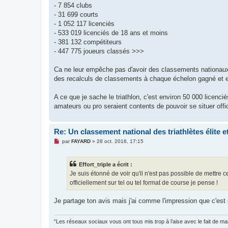
u
- 7 854 clubs
- 31 699 courts
- 1 052 117 licenciés
- 533 019 licenciés de 18 ans et moins
- 381 132 compétiteurs
- 447 775 joueurs classés >>>
Ca ne leur empêche pas d'avoir des classements nationaux
des recalculs de classements à chaque échelon gagné et e
A ce que je sache le triathlon, c'est environ 50 000 licenci
amateurs ou pro seraient contents de pouvoir se situer offic
Re: Un classement national des triathlètes élite 
M
par
FAYARD
»
28 oct. 2016, 17:15
e
s
s
Effort_triple a écrit :
a
g
Je suis étonné de voir qu'il n'est pas possible de mettre 
e
officiellement sur tel ou tel format de course je pense !
n
o
n
Je partage ton avis mais j'ai comme l'impression que c'est 
l
u
“Les réseaux sociaux vous ont tous mis trop à l’aise avec le fait de 