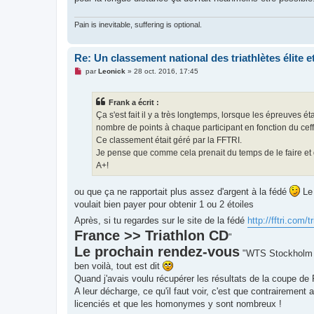
Pain is inevitable, suffering is optional.
Re: Un classement national des triathlètes élite 
M
par
Leonick
»
28 oct. 2016, 17:45
e
s
s
Frank a écrit :
a
g
Ça s'est fait il y a très longtemps, lorsque les épreuves ét
e
nombre de points à chaque participant en fonction du ceff
n
o
Ce classement était géré par la FFTRI.
n
Je pense que comme cela prenait du temps de le faire et qu
l
u
A+!
ou que ça ne rapportait plus assez d'argent à la fédé
Le 
voulait bien payer pour obtenir 1 ou 2 étoiles
Après, si tu regardes sur le site de la fédé
http://fftri.com/
France >> Triathlon CD
"
Le prochain rendez-vous
"WTS Stockholm -
ben voilà, tout est dit
Quand j'avais voulu récupérer les résultats de la coupe de 
A leur décharge, ce qu'il faut voir, c'est que contrairement
licenciés et que les homonymes y sont nombreux !