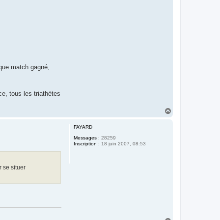
aque match gagné,
e, tous les triathètes
H
a
u
FAYARD
t
Messages :
28259
Inscription :
18 juin 2007, 08:53
 se situer