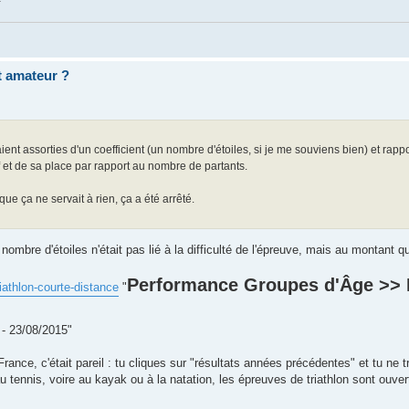
et amateur ?
aient assorties d'un coefficient (un nombre d'étoiles, si je me souviens bien) et rapp
 et de sa place par rapport au nombre de partants.
e ça ne servait à rien, ça a été arrêté.
nombre d'étoiles n'était pas lié à la difficulté de l'épreuve, mais au montant qu
Performance Groupes d'Âge >> 
triathlon-courte-distance
"
 23/08/2015"
France, c'était pareil : tu cliques sur "résultats années précédentes" et tu ne
 au tennis, voire au kayak ou à la natation, les épreuves de triathlon sont ouv