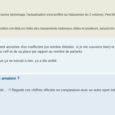
sonne (dommage, l'actualisation s'est arrêtée au Natureman du 2 octobre). Peut êtr
tion ont déjà eu l'idée des classements nationaux, élites et amateurs, suivant les
ient assorties d'un coefficient (un nombre d'étoiles, si je me souviens bien) et
u ceff et de sa place par rapport au nombre de partants.
 ça ne servait à rien, ça a été arrêté.
et amateur ?
e ... !! Regarde ces chiffres officiels en comparaison avec un autre sport indi