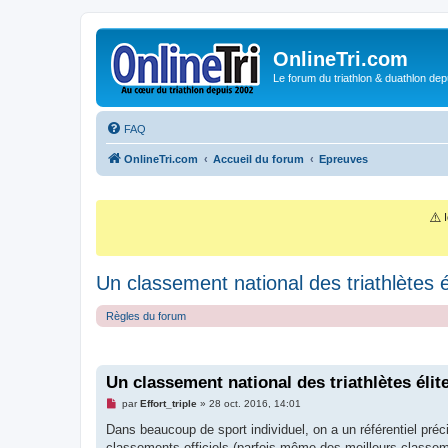
OnlineTri.com
Le forum du triathlon & duathlon dep
FAQ
OnlineTri.com
Accueil du forum
Epreuves
⚠️
I
Un classement national des triathlètes é
Règles du forum
Un classement national des triathlètes élit
M
par
Effort_triple
»
28 oct. 2016, 14:01
e
s
Dans beaucoup de sport individuel, on a un référentiel préc
s
classements officiels (parfois même des meilleurs classeme