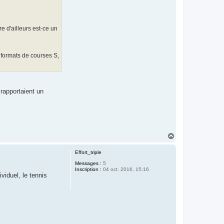
e d'ailleurs est-ce un
 formats de courses S,
 rapportaient un
H
a
u
Effort_triple
t
Messages :
5
Inscription :
04 oct. 2016, 15:16
viduel, le tennis