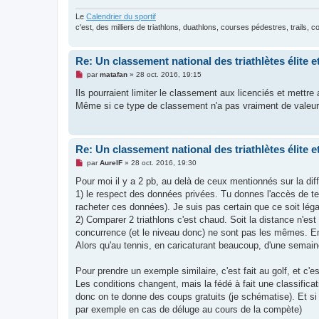
Le
Calendrier du sportif
c'est, des milliers de triathlons, duathlons, courses pédestres, trails, 
Re: Un classement national des triathlètes élite 
M
par
matafan
»
28 oct. 2016, 19:15
e
s
Ils pourraient limiter le classement aux licenciés et mettre
s
Même si ce type de classement n'a pas vraiment de valeur, 
a
g
e
n
o
Re: Un classement national des triathlètes élite 
n
l
M
par
AurelF
»
28 oct. 2016, 19:30
u
e
s
Pour moi il y a 2 pb, au delà de ceux mentionnés sur la diff
s
1) le respect des données privées. Tu donnes l'accès de tes
a
g
racheter ces données). Je suis pas certain que ce soit léga
e
2) Comparer 2 triathlons c'est chaud. Soit la distance n'est 
n
o
concurrence (et le niveau donc) ne sont pas les mêmes. En
n
Alors qu'au tennis, en caricaturant beaucoup, d'une semaine 
l
u
Pour prendre un exemple similaire, c'est fait au golf, et c'e
Les conditions changent, mais la fédé à fait une classificat
donc on te donne des coups gratuits (je schématise). Et si
par exemple en cas de déluge au cours de la compète)