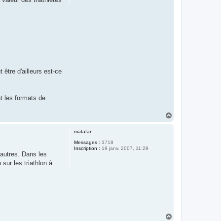
être d'ailleurs est-ce
t les formats de
H
a
u
matafan
t
Messages :
3718
Inscription :
19 janv. 2007, 11:29
'autres. Dans les
sur les triathlon à
H