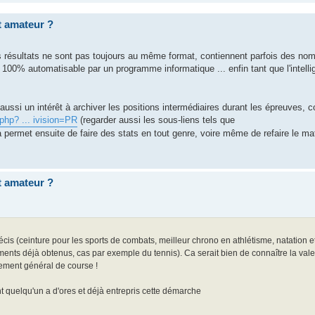
et amateur ?
s résultats ne sont pas toujours au même format, contiennent parfois des no
100% automatisable par un programme informatique ... enfin tant que l'intellige
a aussi un intérêt à archiver les positions intermédiaires durant les épreuves, 
php? ... ivision=PR
(regarder aussi les sous-liens tels que
a permet ensuite de faire des stats en tout genre, voire même de refaire le ma
et amateur ?
écis (ceinture pour les sports de combats, meilleur chrono en athlétisme, natation e
ents déjà obtenus, cas par exemple du tennis). Ca serait bien de connaître la valeu
sement général de course !
t quelqu'un a d'ores et déjà entrepris cette démarche