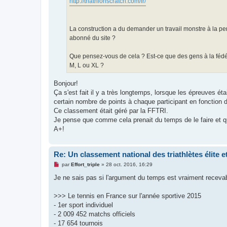
http://triathlonscratch.com/fr/
La construction a du demander un travail monstre à la per
abonné du site ?
Que pensez-vous de cela ? Est-ce que des gens à la fédéra
M, L ou XL ?
Bonjour!
Ça s'est fait il y a très longtemps, lorsque les épreuves éta
certain nombre de points à chaque participant en fonction d
Ce classement était géré par la FFTRI.
Je pense que comme cela prenait du temps de le faire et que
A+!
Re: Un classement national des triathlètes élite 
M
par
Effort_triple
»
28 oct. 2016, 16:29
e
s
Je ne sais pas si l'argument du temps est vraiment recevabl
s
a
g
>>> Le tennis en France sur l'année sportive 2015
e
- 1er sport individuel
n
o
- 2 009 452 matchs officiels
n
- 17 654 tournois
l