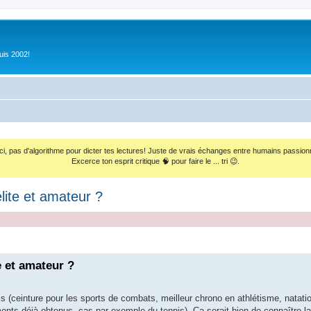
uis 2002!
ci, pas d'algorithme pour dicter tes lectures! Juste de vrais échanges entre humains passion
Excerce ton esprit critique 🧠 pour faire le ... tri 😉.
lite et amateur ?
e et amateur ?
is (ceinture pour les sports de combats, meilleur chrono en athlétisme, natati
nts déjà obtenus, cas par exemple du tennis). Ca serait bien de connaître la 