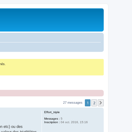
nés.
1
2
Suivant
27 messages
Effort_triple
Messages :
5
Inscription :
04 oct. 2016, 15:16
on etc) ou des
valeur des triathlètes