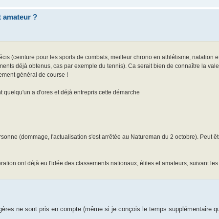
et amateur ?
écis (ceinture pour les sports de combats, meilleur chrono en athlétisme, natation e
ents déjà obtenus, cas par exemple du tennis). Ca serait bien de connaître la valeu
sement général de course !
t quelqu'un a d'ores et déjà entrepris cette démarche
sonne (dommage, l'actualisation s'est arrêtée au Natureman du 2 octobre). Peut êtr
ration ont déjà eu l'idée des classements nationaux, élites et amateurs, suivant les
ères ne sont pris en compte (même si je conçois le temps supplémentaire qu'i
.