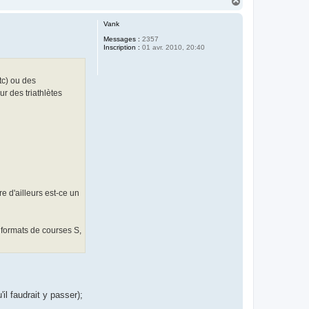
H
a
u
Vank
t
Messages :
2357
Inscription :
01 avr. 2010, 20:40
tc) ou des
r des triathlètes
e d'ailleurs est-ce un
 formats de courses S,
l faudrait y passer);