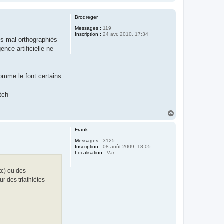
a
u
t
Brodreger
Messages :
119
Inscription :
24 avr. 2010, 17:34
ms mal orthographiés
nce artificielle ne
comme le font certains
tch
H
a
u
Frank
t
Messages :
3125
Inscription :
08 août 2009, 18:05
Localisation :
Var
tc) ou des
r des triathlètes