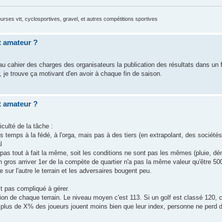
courses vtt, cyclosportives, gravel, et autres compétitions sportives
et amateur ?
 au cahier des charges des organisateurs la publication des résultats dans un 
je trouve ça motivant d'en avoir à chaque fin de saison.
et amateur ?
iculté de la tâche :
 temps à la fédé, à l'orga, mais pas à des tiers (en extrapolant, des sociétés 
l
pas tout à fait la même, soit les conditions ne sont pas les mêmes (pluie, déni
 gros arriver 1er de la compète de quartier n'a pas la même valeur qu'être 
sur l'autre le terrain et les adversaires bougent peu.
st pas compliqué à gérer.
ion de chaque terrain. Le niveau moyen c'est 113. Si un golf est classé 120, c'e
 plus de X% des joueurs jouent moins bien que leur index, personne ne perd de