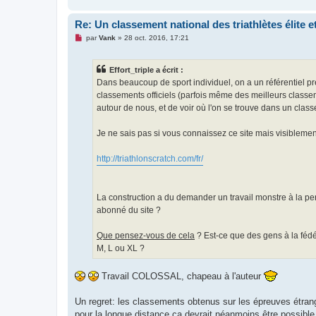
Re: Un classement national des triathlètes élite 
M
par
Vank
»
28 oct. 2016, 17:21
e
s
s
Effort_triple a écrit :
a
g
Dans beaucoup de sport individuel, on a un référentiel pr
e
classements officiels (parfois même des meilleurs classem
n
o
autour de nous, et de voir où l'on se trouve dans un clas
n
l
u
Je ne sais pas si vous connaissez ce site mais visiblemen
http://triathlonscratch.com/fr/
La construction a du demander un travail monstre à la per
abonné du site ?
Que pensez-vous de cela
? Est-ce que des gens à la fédé
M, L ou XL ?
Travail COLOSSAL, chapeau à l'auteur
Un regret: les classements obtenus sur les épreuves étrang
pour la longue distance ça devrait néanmoins être possible