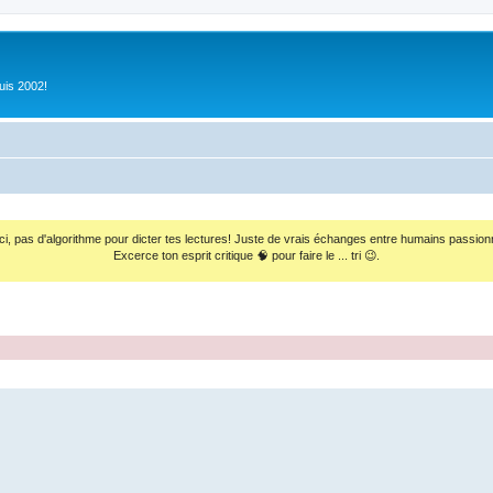
uis 2002!
ci, pas d'algorithme pour dicter tes lectures! Juste de vrais échanges entre humains passion
Excerce ton esprit critique 🧠 pour faire le ... tri 😉.