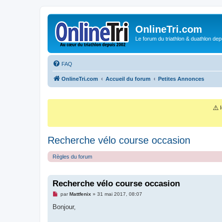
OnlineTri.com
Le forum du triathlon & duathlon dep
FAQ
OnlineTri.com
Accueil du forum
Petites Annonces
⚠️
I
Recherche vélo course occasion
Règles du forum
Recherche vélo course occasion
M
par
Mattfenix
»
31 mai 2017, 08:07
e
s
Bonjour,
s
a