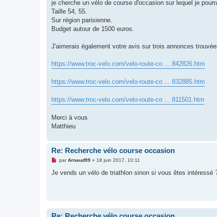
g
je cherche un vélo de course d'occasion sur lequel je pourrai
e
Taille 54, 55.
n
o
Sur région parisienne.
n
Budget autour de 1500 euros.
l
u
J'aimerais également votre avis sur trois annonces trouvées
https://www.troc-velo.com/velo-route-co ... 842826.htm
https://www.troc-velo.com/velo-route-co ... 832885.htm
https://www.troc-velo.com/velo-route-co ... 811501.htm
Merci à vous
Matthieu
Re: Recherche vélo course occasion
M
par
Arnaud99
»
18 juin 2017, 10:11
e
s
Je vends un vélo de triathlon sinon si vous êtes intéressé 
s
a
g
e
n
o
n
Re: Recherche vélo course occasion