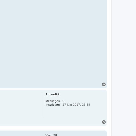
H
a
u
Arnaud99
t
Messages :
9
Inscription :
17 juin 2017, 23:38
H
a
u
t
Vinz_78