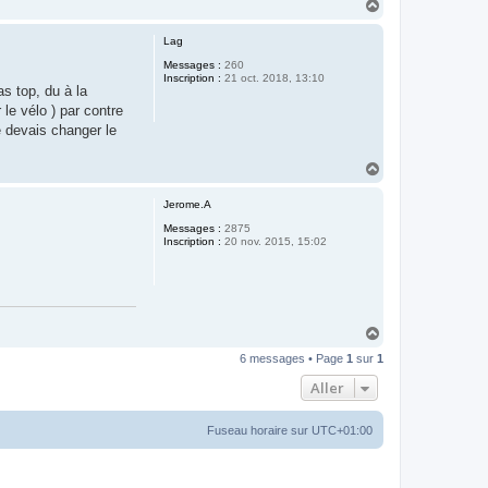
H
a
u
Lag
t
Messages :
260
Inscription :
21 oct. 2018, 13:10
as top, du à la
 le vélo ) par contre
e devais changer le
H
a
u
Jerome.A
t
Messages :
2875
Inscription :
20 nov. 2015, 15:02
H
a
6 messages • Page
1
sur
1
u
t
Aller
Fuseau horaire sur
UTC+01:00