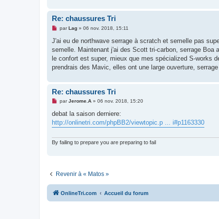
e
n
o
Re: chaussures Tri
n
l
M
par
Lag
»
06 nov. 2018, 15:11
u
e
s
J'ai eu de northwave serrage à scratch et semelle pas super 
s
semelle. Maintenant j'ai des Scott tri-carbon, serrage Boa a
a
g
le confort est super, mieux que mes spécialized S-works de 
e
prendrais des Mavic, elles ont une large ouverture, serrage
n
o
n
l
Re: chaussures Tri
u
M
par
Jerome.A
»
06 nov. 2018, 15:20
e
s
debat la saison derniere:
s
http://onlinetri.com/phpBB2/viewtopic.p ... i#p1163330
a
g
e
n
By failing to prepare you are preparing to fail
o
n
l
u
Revenir à « Matos »
OnlineTri.com
Accueil du forum