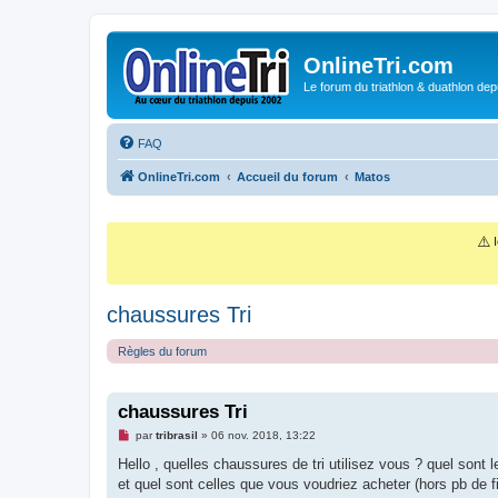
OnlineTri.com
Le forum du triathlon & duathlon dep
FAQ
OnlineTri.com
Accueil du forum
Matos
⚠️
I
chaussures Tri
Règles du forum
chaussures Tri
M
par
tribrasil
»
06 nov. 2018, 13:22
e
s
Hello , quelles chaussures de tri utilisez vous ? quel sont l
s
et quel sont celles que vous voudriez acheter (hors pb de 
a