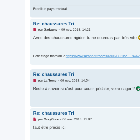
g
e
n
Brasil un pays tropical !!!
o
n
l
Re: chaussures Tri
u
M
par
Gadagne
»
06 nov. 2018, 14:21
e
s
Avec des chaussures rigides tu ne coureras pas très vite
s
a
g
e
n
Petit stage triathlon ?
https://www.airbnb.fr/rooms/6906172?loc ... s=
o
n
l
u
Re: chaussures Tri
M
par
La Tome
»
06 nov. 2018, 14:54
e
s
Reste à savoir si c'est pour courir, pédaler, voire nager ?
s
a
g
e
n
o
Re: chaussures Tri
n
l
M
par
GrayGore
»
06 nov. 2018, 15:07
u
e
s
faut être précis ici
s
a
g