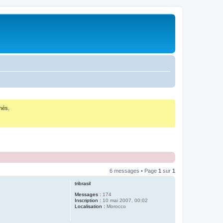
nés.
6 messages • Page
1
sur
1
tribrasil
Messages :
174
Inscription :
10 mai 2007, 00:02
Localisation :
Morocco