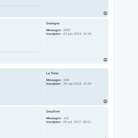
H
a
u
Gadagne
t
Messages :
5697
Inscription :
02 juin 2015, 14:28
H
a
u
t
La Tome
Messages :
168
Inscription :
29 mai 2018, 10:50
H
a
u
GrayGore
t
Messages :
162
Inscription :
06 juil. 2017, 09:01