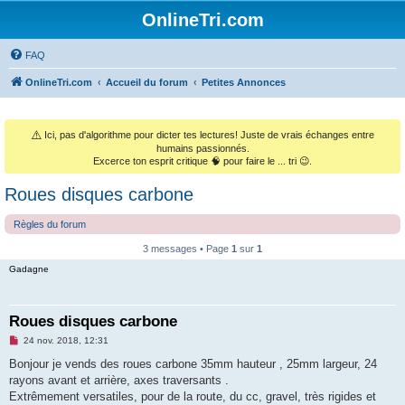
OnlineTri.com
FAQ
OnlineTri.com
Accueil du forum
Petites Annonces
⚠️
Ici, pas d'algorithme pour dicter tes lectures! Juste de vrais échanges entre
humains passionnés.
Excerce ton esprit critique 🧠 pour faire le ... tri 😉.
Roues disques carbone
Règles du forum
3 messages • Page
1
sur
1
Gadagne
Roues disques carbone
M
24 nov. 2018, 12:31
e
s
Bonjour je vends des roues carbone 35mm hauteur , 25mm largeur, 24
s
rayons avant et arrière, axes traversants .
a
g
Extrêmement versatiles, pour de la route, du cc, gravel, très rigides et
e