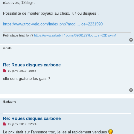
réactives, 1285gr .
n
o
n
Possibilité de monter boyaux au choix, K7 ou disques .
l
u
https://www.troc-velo.com/index.php?mod ... ce=2231590
Petit stage triathlon ?
https://www.airbnb.fr/rooms/6906172?loc ... s=62DIpvm4
rapido
Re: Roues disques carbone
M
19 janv. 2019, 16:55
e
s
elle sont gratuite les gars ?
s
a
g
e
n
o
Gadagne
n
l
u
Re: Roues disques carbone
M
19 janv. 2019, 22:24
e
s
Le prix était sur l'annonce troc, je les ai rapidement vendues