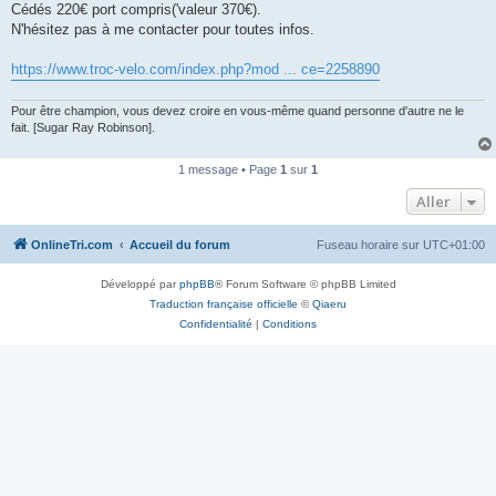
Cédés 220€ port compris('valeur 370€).
n
o
N'hésitez pas à me contacter pour toutes infos.
n
l
u
https://www.troc-velo.com/index.php?mod ... ce=2258890
Pour être champion, vous devez croire en vous-même quand personne d'autre ne le
fait. [Sugar Ray Robinson].
1 message • Page
1
sur
1
Aller
OnlineTri.com
Accueil du forum
Fuseau horaire sur
UTC+01:00
Développé par
phpBB
® Forum Software © phpBB Limited
Traduction française officielle
©
Qiaeru
Confidentialité
|
Conditions