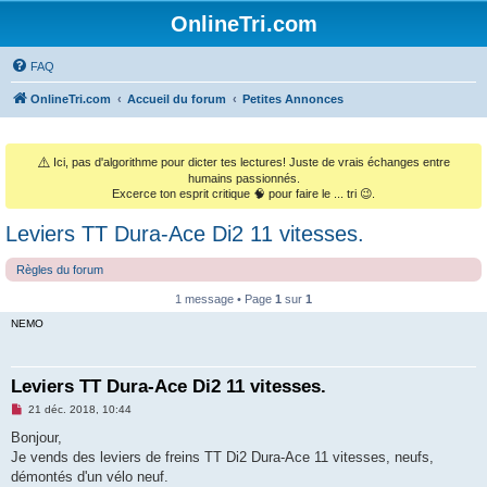
OnlineTri.com
FAQ
OnlineTri.com
Accueil du forum
Petites Annonces
⚠️
Ici, pas d'algorithme pour dicter tes lectures! Juste de vrais échanges entre
humains passionnés.
Excerce ton esprit critique 🧠 pour faire le ... tri 😉.
Leviers TT Dura-Ace Di2 11 vitesses.
Règles du forum
1 message • Page
1
sur
1
NEMO
Leviers TT Dura-Ace Di2 11 vitesses.
M
21 déc. 2018, 10:44
e
s
Bonjour,
s
Je vends des leviers de freins TT Di2 Dura-Ace 11 vitesses, neufs,
a
g
démontés d'un vélo neuf.
e