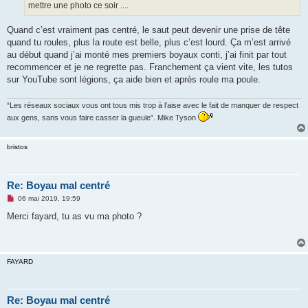
mettre une photo ce soir ....
Quand c’est vraiment pas centré, le saut peut devenir une prise de tête
quand tu roules, plus la route est belle, plus c’est lourd. Ça m’est arrivé
au début quand j’ai monté mes premiers boyaux conti, j’ai finit par tout
recommencer et je ne regrette pas. Franchement ça vient vite, les tutos
sur YouTube sont légions, ça aide bien et après roule ma poule.
“Les réseaux sociaux vous ont tous mis trop à l’aise avec le fait de manquer de respect
aux gens, sans vous faire casser la gueule”. Mike Tyson
bristos
Re: Boyau mal centré
M
06 mai 2019, 19:59
e
s
Merci fayard, tu as vu ma photo ?
s
a
g
e
n
FAYARD
o
n
l
u
Re: Boyau mal centré