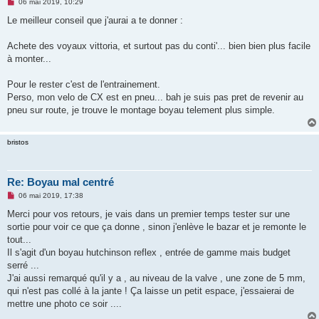
M
06 mai 2019, 10:29
e
s
Le meilleur conseil que j'aurai a te donner :
s
a
g
Achete des voyaux vittoria, et surtout pas du conti'... bien bien plus facile
e
à monter...
n
o
n
Pour le rester c'est de l'entrainement.
l
u
Perso, mon velo de CX est en pneu... bah je suis pas pret de revenir au
pneu sur route, je trouve le montage boyau telement plus simple.
bristos
Re: Boyau mal centré
M
06 mai 2019, 17:38
e
s
Merci pour vos retours, je vais dans un premier temps tester sur une
s
sortie pour voir ce que ça donne , sinon j'enlève le bazar et je remonte le
a
g
tout...
e
Il s'agit d'un boyau hutchinson reflex , entrée de gamme mais budget
n
o
serré ...
n
J'ai aussi remarqué qu'il y a , au niveau de la valve , une zone de 5 mm,
l
u
qui n'est pas collé à la jante ! Ça laisse un petit espace, j'essaierai de
mettre une photo ce soir ....