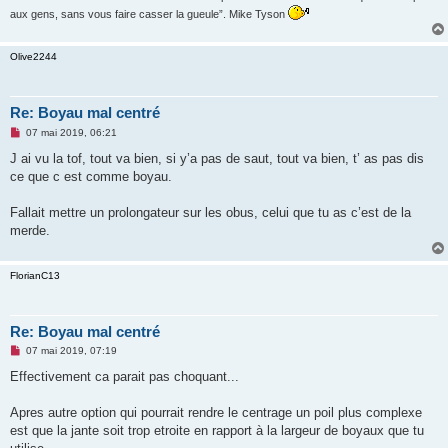
aux gens, sans vous faire casser la gueule”. Mike Tyson
Olive2244
Re: Boyau mal centré
M
07 mai 2019, 06:21
e
s
J ai vu la tof, tout va bien, si y’a pas de saut, tout va bien, t’ as pas dis
s
ce que c est comme boyau.
a
g
e
Fallait mettre un prolongateur sur les obus, celui que tu as c’est de la
n
o
merde.
n
l
u
FlorianC13
Re: Boyau mal centré
M
07 mai 2019, 07:19
e
s
Effectivement ca parait pas choquant...
s
a
g
Apres autre option qui pourrait rendre le centrage un poil plus complexe
e
est que la jante soit trop etroite en rapport à la largeur de boyaux que tu
n
o