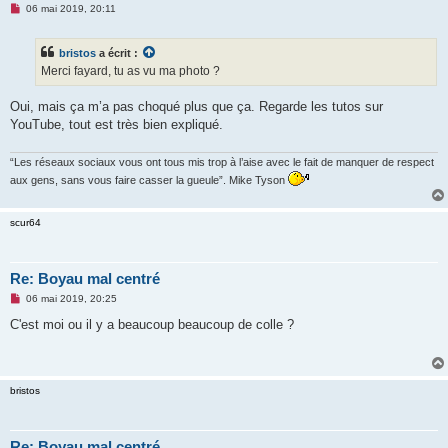
M
06 mai 2019, 20:11
e
s
s
bristos
a écrit :
a
g
Merci fayard, tu as vu ma photo ?
e
n
o
Oui, mais ça m’a pas choqué plus que ça. Regarde les tutos sur
n
YouTube, tout est très bien expliqué.
l
u
“Les réseaux sociaux vous ont tous mis trop à l’aise avec le fait de manquer de respect
aux gens, sans vous faire casser la gueule”. Mike Tyson
scur64
Re: Boyau mal centré
M
06 mai 2019, 20:25
e
s
C'est moi ou il y a beaucoup beaucoup de colle ?
s
a
g
e
n
bristos
o
n
l
u
Re: Boyau mal centré