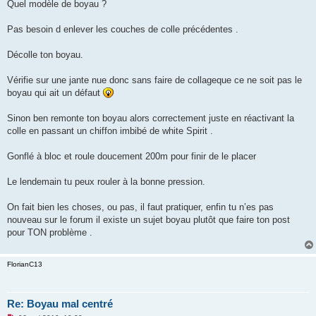
Quel modèle de boyau ?
n
o
n
Pas besoin d enlever les couches de colle précédentes .
l
u
Décolle ton boyau.
Vérifie sur une jante nue donc sans faire de collageque ce ne soit pas le
boyau qui ait un défaut
Sinon ben remonte ton boyau alors correctement juste en réactivant la
colle en passant un chiffon imbibé de white Spirit .
Gonflé à bloc et roule doucement 200m pour finir de le placer
Le lendemain tu peux rouler à la bonne pression.
On fait bien les choses, ou pas, il faut pratiquer, enfin tu n’es pas
nouveau sur le forum il existe un sujet boyau plutôt que faire ton post
pour TON problème .
FlorianC13
Re: Boyau mal centré