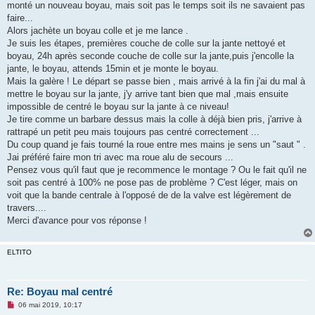
g
monté un nouveau boyau, mais soit pas le temps soit ils ne savaient pas
e
faire...
n
o
Alors jachète un boyau colle et je me lance .
n
Je suis les étapes, premières couche de colle sur la jante nettoyé et
l
u
boyau, 24h après seconde couche de colle sur la jante,puis j'encolle la
jante, le boyau, attends 15min et je monte le boyau.
Mais la galère ! Le départ se passe bien , mais arrivé à la fin j'ai du mal à
mettre le boyau sur la jante, j'y arrive tant bien que mal ,mais ensuite
impossible de centré le boyau sur la jante à ce niveau!
Je tire comme un barbare dessus mais la colle à déjà bien pris, j'arrive à
rattrapé un petit peu mais toujours pas centré correctement ...
Du coup quand je fais tourné la roue entre mes mains je sens un "saut " .
Jai préféré faire mon tri avec ma roue alu de secours ...
Pensez vous qu'il faut que je recommence le montage ? Ou le fait qu'il ne
soit pas centré à 100% ne pose pas de problème ? C'est léger, mais on
voit que la bande centrale à l'opposé de de la valve est légèrement de
travers....
Merci d'avance pour vos réponse !
ELTITO
Re: Boyau mal centré
M
06 mai 2019, 10:17
e