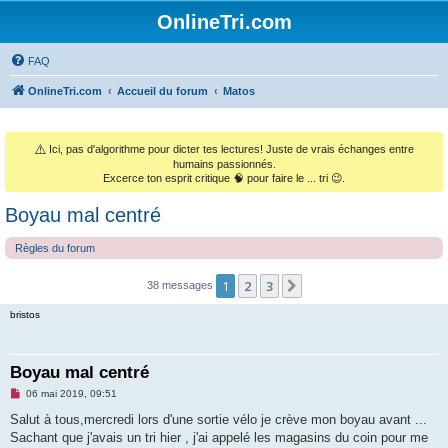
OnlineTri.com
FAQ
OnlineTri.com
Accueil du forum
Matos
⚠️
Ici, pas d'algorithme pour dicter tes lectures! Juste de vrais échanges entre
humains passionnés.
Excerce ton esprit critique 🧠 pour faire le ... tri 😉.
Boyau mal centré
Règles du forum
1
2
3
Suivant
38 messages
bristos
Boyau mal centré
M
06 mai 2019, 09:51
e
s
Salut à tous,mercredi lors d'une sortie vélo je crève mon boyau avant ...
s
Sachant que j'avais un tri hier , j'ai appelé les magasins du coin pour me
a