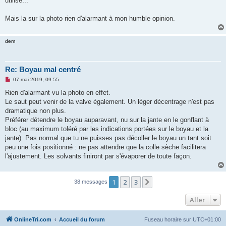
utilise...
n
l
u
Mais la sur la photo rien d'alarmant à mon humble opinion.
dem
Re: Boyau mal centré
M
07 mai 2019, 09:55
e
s
Rien d'alarmant vu la photo en effet.
s
Le saut peut venir de la valve également. Un léger décentrage n'est pas
a
g
dramatique non plus.
e
Préférer détendre le boyau auparavant, nu sur la jante en le gonflant à
n
o
bloc (au maximum toléré par les indications portées sur le boyau et la
n
jante). Pas normal que tu ne puisses pas décoller le boyau un tant soit
l
u
peu une fois positionné : ne pas attendre que la colle sèche facilitera
l'ajustement. Les solvants finiront par s'évaporer de toute façon.
1
2
3
Suivant
38 messages
Aller
OnlineTri.com
Accueil du forum
Fuseau horaire sur
UTC+01:00