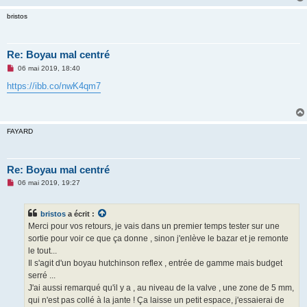
bristos
Re: Boyau mal centré
M
06 mai 2019, 18:40
e
s
https://ibb.co/nwK4qm7
s
a
g
e
n
FAYARD
o
n
l
u
Re: Boyau mal centré
M
06 mai 2019, 19:27
e
s
s
bristos
a écrit :
a
g
Merci pour vos retours, je vais dans un premier temps tester sur une
e
sortie pour voir ce que ça donne , sinon j'enlève le bazar et je remonte
n
o
le tout...
n
Il s'agit d'un boyau hutchinson reflex , entrée de gamme mais budget
l
u
serré ...
J'ai aussi remarqué qu'il y a , au niveau de la valve , une zone de 5 mm,
qui n'est pas collé à la jante ! Ça laisse un petit espace, j'essaierai de