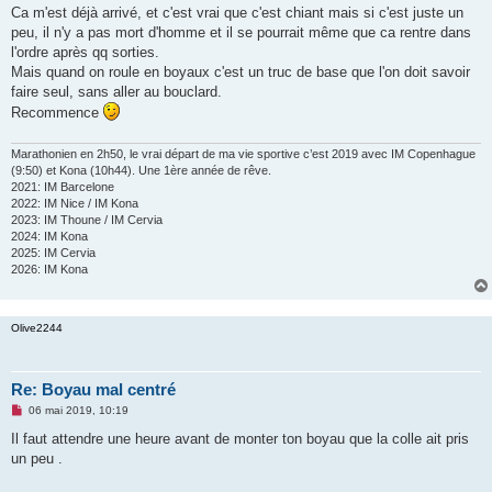
s
Ca m'est déjà arrivé, et c'est vrai que c'est chiant mais si c'est juste un
s
peu, il n'y a pas mort d'homme et il se pourrait même que ca rentre dans
a
g
l'ordre après qq sorties.
e
Mais quand on roule en boyaux c'est un truc de base que l'on doit savoir
n
o
faire seul, sans aller au bouclard.
n
Recommence
l
u
Marathonien en 2h50, le vrai départ de ma vie sportive c’est 2019 avec IM Copenhague
(9:50) et Kona (10h44). Une 1ère année de rêve.
2021: IM Barcelone
2022: IM Nice / IM Kona
2023: IM Thoune / IM Cervia
2024: IM Kona
2025: IM Cervia
2026: IM Kona
Olive2244
Re: Boyau mal centré
M
06 mai 2019, 10:19
e
s
Il faut attendre une heure avant de monter ton boyau que la colle ait pris
s
un peu .
a
g
e