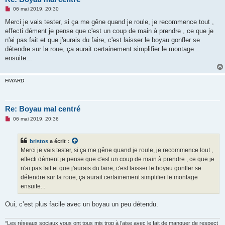
M
06 mai 2019, 20:30
e
s
Merci je vais tester, si ça me gêne quand je roule, je recommence tout ,
s
effecti dément je pense que c'est un coup de main à prendre , ce que je
a
g
n'ai pas fait et que j'aurais du faire, c'est laisser le boyau gonfler se
e
détendre sur la roue, ça aurait certainement simplifier le montage
n
o
ensuite...
n
l
u
FAYARD
Re: Boyau mal centré
M
06 mai 2019, 20:36
e
s
s
bristos
a écrit :
a
g
Merci je vais tester, si ça me gêne quand je roule, je recommence tout ,
e
effecti dément je pense que c'est un coup de main à prendre , ce que je
n
o
n'ai pas fait et que j'aurais du faire, c'est laisser le boyau gonfler se
n
détendre sur la roue, ça aurait certainement simplifier le montage
l
u
ensuite...
Oui, c’est plus facile avec un boyau un peu détendu.
“Les réseaux sociaux vous ont tous mis trop à l’aise avec le fait de manquer de respect