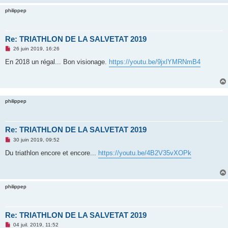
n
philippep
o
n
l
u
Re: TRIATHLON DE LA SALVETAT 2019
M
26 juin 2019, 16:26
e
s
En 2018 un régal... Bon visionage.
https://youtu.be/9jxlYMRNmB4
s
a
g
e
n
o
philippep
n
l
u
Re: TRIATHLON DE LA SALVETAT 2019
M
30 juin 2019, 09:52
e
s
Du triathlon encore et encore...
https://youtu.be/4B2V35vXOPk
s
a
g
e
n
philippep
o
n
l
u
Re: TRIATHLON DE LA SALVETAT 2019
M
04 juil. 2019, 11:52