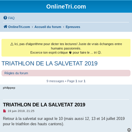
OnlineTri.com
FAQ
OnlineTri.com
Accueil du forum
Epreuves
⚠️
Ici, pas d'algorithme pour dicter tes lectures! Juste de vrais échanges entre
humains passionnés.
Excerce ton esprit critique 🧠 pour faire le ... tri 😉.
TRIATHLON DE LA SALVETAT 2019
Règles du forum
9 messages • Page
1
sur
1
philippep
TRIATHLON DE LA SALVETAT 2019
M
19 juin 2019, 21:25
e
s
Retour à la salvetat sur agout le 10 (mais aussi 12, 13 et 14 juillet 2019
s
pour le triathlon des hauts cantons).
a
g
e