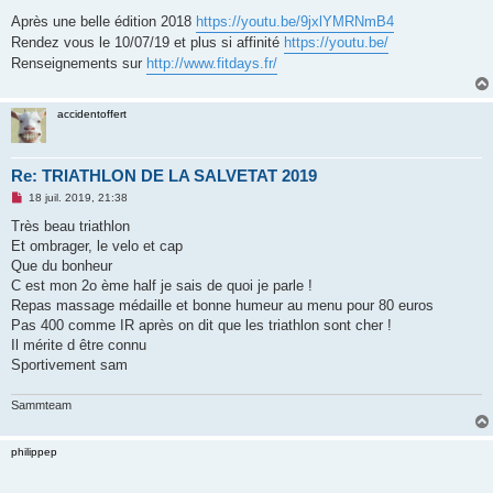
e
s
Après une belle édition 2018
https://youtu.be/9jxlYMRNmB4
s
Rendez vous le 10/07/19 et plus si affinité
https://youtu.be/
a
g
Renseignements sur
http://www.fitdays.fr/
e
n
o
n
accidentoffert
l
u
Re: TRIATHLON DE LA SALVETAT 2019
M
18 juil. 2019, 21:38
e
s
Très beau triathlon
s
Et ombrager, le velo et cap
a
g
Que du bonheur
e
C est mon 2o ème half je sais de quoi je parle !
n
o
Repas massage médaille et bonne humeur au menu pour 80 euros
n
Pas 400 comme IR après on dit que les triathlon sont cher !
l
u
Il mérite d être connu
Sportivement sam
Sammteam
philippep