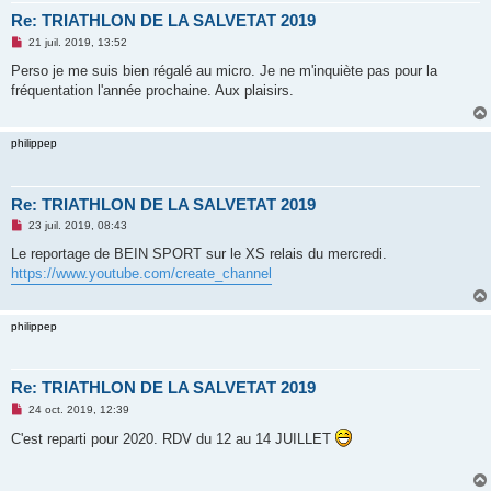
Re: TRIATHLON DE LA SALVETAT 2019
M
21 juil. 2019, 13:52
e
s
Perso je me suis bien régalé au micro. Je ne m'inquiète pas pour la
s
fréquentation l'année prochaine. Aux plaisirs.
a
g
e
n
philippep
o
n
l
u
Re: TRIATHLON DE LA SALVETAT 2019
M
23 juil. 2019, 08:43
e
s
Le reportage de BEIN SPORT sur le XS relais du mercredi.
s
https://www.youtube.com/create_channel
a
g
e
n
philippep
o
n
l
u
Re: TRIATHLON DE LA SALVETAT 2019
M
24 oct. 2019, 12:39
e
s
C'est reparti pour 2020. RDV du 12 au 14 JUILLET
s
a
g
e