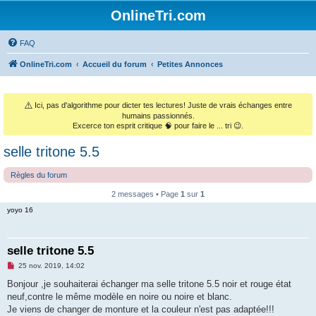
OnlineTri.com
FAQ
OnlineTri.com
Accueil du forum
Petites Annonces
⚠️
Ici, pas d'algorithme pour dicter tes lectures! Juste de vrais échanges entre
humains passionnés.
Excerce ton esprit critique 🧠 pour faire le ... tri 😉.
selle tritone 5.5
Règles du forum
2 messages • Page
1
sur
1
yoyo 16
selle tritone 5.5
M
25 nov. 2019, 14:02
e
s
Bonjour ,je souhaiterai échanger ma selle tritone 5.5 noir et rouge état
s
neuf,contre le même modèle en noire ou noire et blanc.
a
g
Je viens de changer de monture et la couleur n'est pas adaptée!!!
e