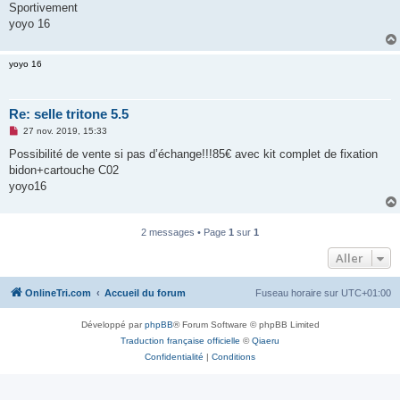
Sportivement
n
o
yoyo 16
n
l
u
yoyo 16
Re: selle tritone 5.5
M
27 nov. 2019, 15:33
e
s
Possibilité de vente si pas d’échange!!!85€ avec kit complet de fixation
s
bidon+cartouche C02
a
g
yoyo16
e
n
o
n
2 messages • Page
1
sur
1
l
u
Aller
OnlineTri.com
Accueil du forum
Fuseau horaire sur
UTC+01:00
Développé par
phpBB
® Forum Software © phpBB Limited
Traduction française officielle
©
Qiaeru
Confidentialité
|
Conditions