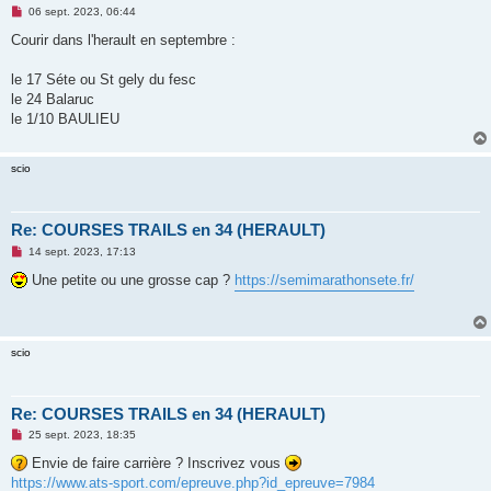
M
06 sept. 2023, 06:44
e
s
Courir dans l'herault en septembre :
s
a
g
le 17 Séte ou St gely du fesc
e
le 24 Balaruc
n
o
le 1/10 BAULIEU
n
l
u
scio
Re: COURSES TRAILS en 34 (HERAULT)
M
14 sept. 2023, 17:13
e
s
Une petite ou une grosse cap ?
https://semimarathonsete.fr/
s
a
g
e
n
scio
o
n
l
u
Re: COURSES TRAILS en 34 (HERAULT)
M
25 sept. 2023, 18:35
e
s
Envie de faire carrière ? Inscrivez vous
s
https://www.ats-sport.com/epreuve.php?id_epreuve=7984
a