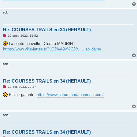
g
e
n
scio
o
n
l
u
Re: COURSES TRAILS en 34 (HERAULT)
M
30 sept. 2023, 15:52
e
s
La petite nouvelle : C'est à MAURIN :
s
https://www.ville-lattes.fr/%C3%A9v%C3% ... solidaire/
a
g
e
n
scio
o
n
l
u
Re: COURSES TRAILS en 34 (HERAULT)
M
19 oct. 2023, 20:27
e
s
Plaisir garanti :
https://www.naturemarathonman.com/
s
a
g
e
n
scio
o
n
l
u
Re: COURSES TRAILS en 34 (HERAULT)