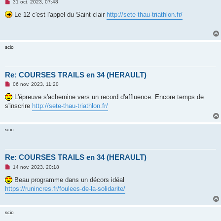
M
31 oct. 2023, 07:48
e
s
Le 12 c'est l'appel du Saint clair
http://sete-thau-triathlon.fr/
s
a
g
e
n
scio
o
n
l
u
Re: COURSES TRAILS en 34 (HERAULT)
M
06 nov. 2023, 11:20
e
s
L'épreuve s'achemine vers un record d'affluence. Encore temps de
s
s'inscrire
http://sete-thau-triathlon.fr/
a
g
e
n
scio
o
n
l
u
Re: COURSES TRAILS en 34 (HERAULT)
M
14 nov. 2023, 20:18
e
s
Beau programme dans un décors idéal
s
https://runincres.fr/foulees-de-la-solidarite/
a
g
e
n
scio
o
n