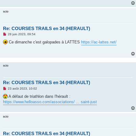
g
e
n
scio
o
n
l
u
Re: COURSES TRAILS en 34 (HERAULT)
M
28 juin 2023, 09:54
e
s
Ce dimanche c'est galopades à LATTES
https://ac-lattes.net/
s
a
g
e
n
o
scio
n
l
u
Re: COURSES TRAILS en 34 (HERAULT)
M
23 août 2023, 10:02
e
s
A défaut de triathlon dans l'hérault :
s
https://www.helloasso.com/associations/ ... saint-just
a
g
e
n
scio
o
n
l
u
Re: COURSES TRAILS en 34 (HERAULT)