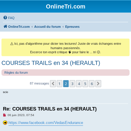
OnlineTri.com
FAQ
OnlineTri.com
Accueil du forum
Epreuves
⚠️
Ici, pas d'algorithme pour dicter tes lectures! Juste de vrais échanges entre
humains passionnés.
Excerce ton esprit critique 🧠 pour faire le ... tri 😉.
COURSES TRAILS en 34 (HERAULT)
Règles du forum
1
2
3
4
5
6
Précédent
Suivant
87 messages
scio
Re: COURSES TRAILS en 34 (HERAULT)
M
06 juin 2023, 07:54
e
s
https://www.facebook.com/VedasEndurance
s
a