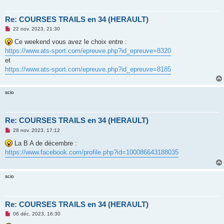
l
u
Re: COURSES TRAILS en 34 (HERAULT)
M
22 nov. 2023, 21:30
e
s
Ce weekend vous avez le choix entre :
s
https://www.ats-sport.com/epreuve.php?id_epreuve=8320
a
g
et
e
https://www.ats-sport.com/epreuve.php?id_epreuve=8185
n
o
n
l
scio
u
Re: COURSES TRAILS en 34 (HERAULT)
M
28 nov. 2023, 17:12
e
s
La B A de décembre :
s
https://www.facebook.com/profile.php?id=100086643188035
a
g
e
n
scio
o
n
l
u
Re: COURSES TRAILS en 34 (HERAULT)
M
06 déc. 2023, 16:30
e