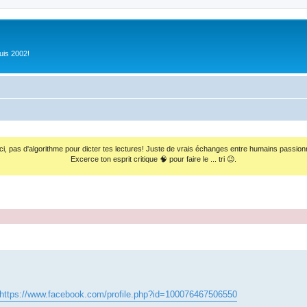
uis 2002!
ci, pas d'algorithme pour dicter tes lectures! Juste de vrais échanges entre humains passion
Excerce ton esprit critique 🧠 pour faire le ... tri 😉.
https://www.facebook.com/profile.php?id=100076467506550