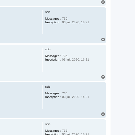
H
a
u
scio
t
Messages :
736
Inscription :
03 juil. 2020, 16:21
H
a
u
scio
t
Messages :
736
Inscription :
03 juil. 2020, 16:21
H
a
u
scio
t
Messages :
736
Inscription :
03 juil. 2020, 16:21
H
a
u
scio
t
Messages :
736
Inscription :
03 juil. 2020, 16:21