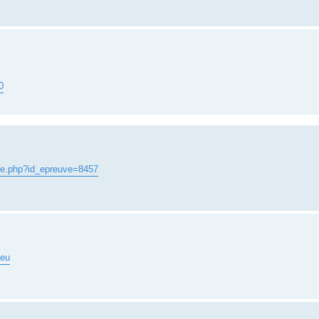
0
uve.php?id_epreuve=8457
ieu