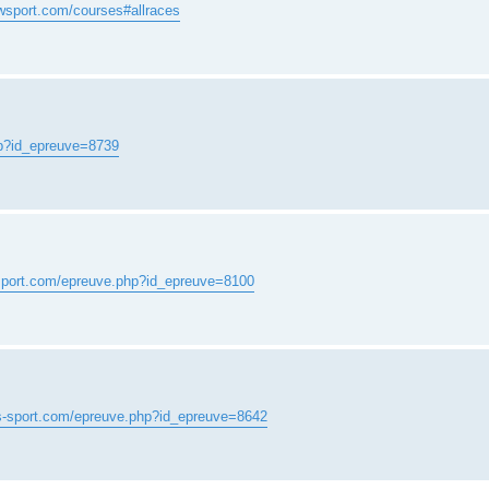
wsport.com/courses#allraces
hp?id_epreuve=8739
-sport.com/epreuve.php?id_epreuve=8100
ts-sport.com/epreuve.php?id_epreuve=8642