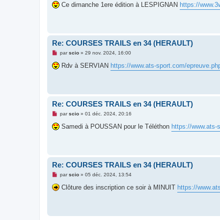
s
Ce dimanche 1ere édition à LESPIGNAN
https://www.3
s
a
g
e
n
o
Re: COURSES TRAILS en 34 (HERAULT)
n
l
M
par
scio
»
29 nov. 2024, 16:00
u
e
s
Rdv à SERVIAN
https://www.ats-sport.com/epreuve.p
s
a
g
e
n
o
Re: COURSES TRAILS en 34 (HERAULT)
n
l
M
par
scio
»
01 déc. 2024, 20:16
u
e
s
Samedi à POUSSAN pour le Téléthon
https://www.ats
s
a
g
e
n
o
Re: COURSES TRAILS en 34 (HERAULT)
n
l
M
par
scio
»
05 déc. 2024, 13:54
u
e
s
Clôture des inscription ce soir à MINUIT
https://www.a
s
a
g
e
n