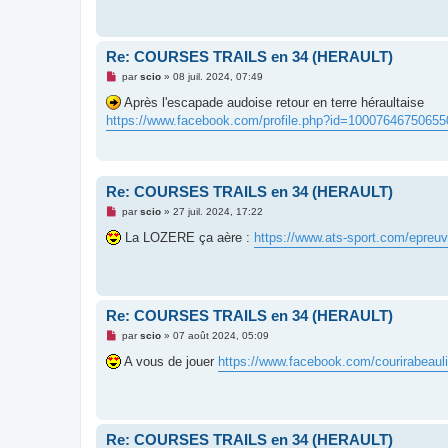
a
g
e
n
o
Re: COURSES TRAILS en 34 (HERAULT)
n
l
M
par
scio
»
08 juil. 2024, 07:49
u
e
s
Après l'escapade audoise retour en terre héraultaise
s
https://www.facebook.com/profile.php?id=10007646750655
a
g
e
n
o
n
Re: COURSES TRAILS en 34 (HERAULT)
l
u
M
par
scio
»
27 juil. 2024, 17:22
e
s
La LOZERE ça aère :
https://www.ats-sport.com/epre
s
a
g
e
n
o
Re: COURSES TRAILS en 34 (HERAULT)
n
l
M
par
scio
»
07 août 2024, 05:09
u
e
s
A vous de jouer
https://www.facebook.com/courirabeaul
s
a
g
e
n
o
Re: COURSES TRAILS en 34 (HERAULT)
n