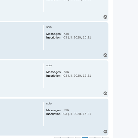
H
a
u
scio
t
Messages :
736
Inscription :
03 juil. 2020, 16:21
H
a
u
scio
t
Messages :
736
Inscription :
03 juil. 2020, 16:21
H
a
u
scio
t
Messages :
736
Inscription :
03 juil. 2020, 16:21
H
a