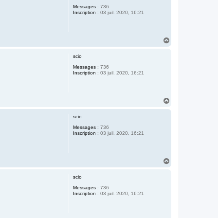
t
Messages :
736
Inscription :
03 juil. 2020, 16:21
H
a
u
scio
t
Messages :
736
Inscription :
03 juil. 2020, 16:21
H
a
u
scio
t
Messages :
736
Inscription :
03 juil. 2020, 16:21
H
a
u
scio
t
Messages :
736
Inscription :
03 juil. 2020, 16:21