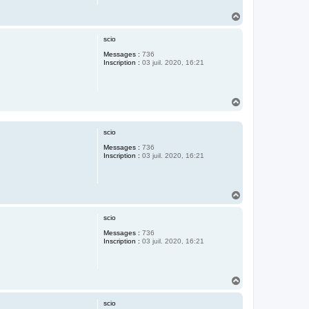
H
a
u
scio
t
Messages :
736
Inscription :
03 juil. 2020, 16:21
H
a
u
t
scio
Messages :
736
Inscription :
03 juil. 2020, 16:21
H
a
u
scio
t
Messages :
736
Inscription :
03 juil. 2020, 16:21
H
a
u
scio