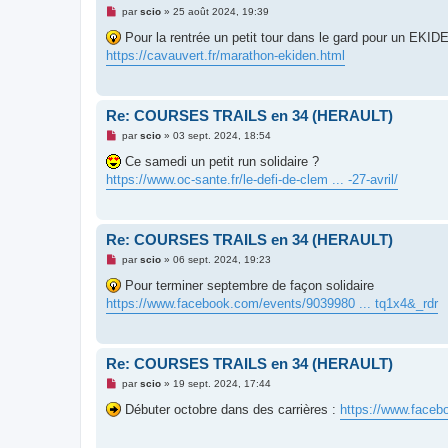
l
M
par
scio
»
25 août 2024, 19:39
u
e
s
Pour la rentrée un petit tour dans le gard pour un EKIDEN
s
https://cavauvert.fr/marathon-ekiden.html
a
g
e
n
o
Re: COURSES TRAILS en 34 (HERAULT)
n
l
M
par
scio
»
03 sept. 2024, 18:54
u
e
s
Ce samedi un petit run solidaire ?
s
https://www.oc-sante.fr/le-defi-de-clem ... -27-avril/
a
g
e
n
o
Re: COURSES TRAILS en 34 (HERAULT)
n
l
M
par
scio
»
06 sept. 2024, 19:23
u
e
s
Pour terminer septembre de façon solidaire
s
https://www.facebook.com/events/9039980 ... tq1x4&_rdr
a
g
e
n
o
Re: COURSES TRAILS en 34 (HERAULT)
n
l
M
par
scio
»
19 sept. 2024, 17:44
u
e
s
Débuter octobre dans des carrières :
https://www.faceb
s
a
g