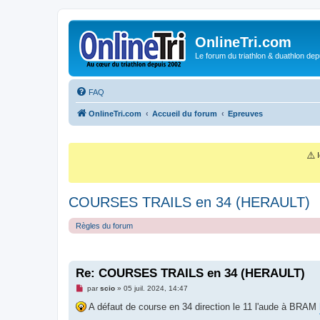
OnlineTri.com
Le forum du triathlon & duathlon dep
FAQ
OnlineTri.com
Accueil du forum
Epreuves
⚠️
I
COURSES TRAILS en 34 (HERAULT)
Règles du forum
Re: COURSES TRAILS en 34 (HERAULT)
M
par
scio
»
05 juil. 2024, 14:47
e
s
A défaut de course en 34 direction le 11 l'aude à BRAM
s