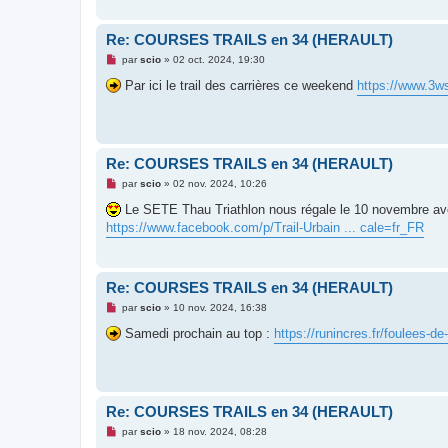
e
n
o
Re: COURSES TRAILS en 34 (HERAULT)
n
l
M
par
scio
»
02 oct. 2024, 19:30
u
e
s
Par ici le trail des carrières ce weekend
https://www.3w
s
a
g
e
n
o
Re: COURSES TRAILS en 34 (HERAULT)
n
l
M
par
scio
»
02 nov. 2024, 10:26
u
e
s
Le SETE Thau Triathlon nous régale le 10 novembre av
s
https://www.facebook.com/p/Trail-Urbain ... cale=fr_FR
a
g
e
n
o
Re: COURSES TRAILS en 34 (HERAULT)
n
l
M
par
scio
»
10 nov. 2024, 16:38
u
e
s
Samedi prochain au top :
https://runincres.fr/foulees-de-
s
a
g
e
n
o
Re: COURSES TRAILS en 34 (HERAULT)
n
l
M
par
scio
»
18 nov. 2024, 08:28
u
e