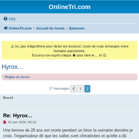
OnlineTri.com
FAQ
OnlineTri.com
Accueil du forum
Epreuves
⚠️
Ici, pas d'algorithme pour dicter tes lectures! Juste de vrais échanges entre
humains passionnés.
Excerce ton esprit critique 🧠 pour faire le ... tri 😉.
Hyrox...
Règles du forum
1
2
Précédent
17 messages
Bruce2
Re: Hyrox...
M
01 juin 2026, 06:15
e
s
Une femme de 28 ans est morte pendant un hirox la semaine dernière je
s
crois, l'organisateur dit que les salles sont climatisées et qu'elle a dû
a