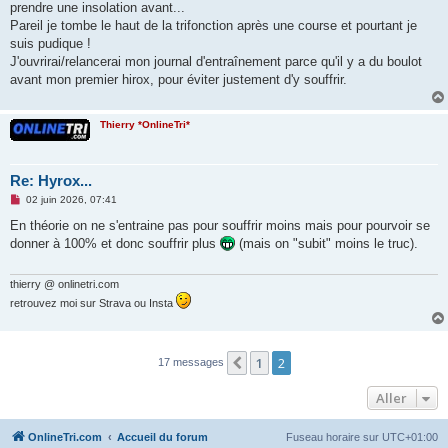
g
prendre une insolation avant...
e
Pareil je tombe le haut de la trifonction après une course et pourtant je
n
o
suis pudique !
n
J'ouvrirai/relancerai mon journal d'entraînement parce qu'il y a du boulot
l
u
avant mon premier hirox, pour éviter justement d'y souffrir.
Thierry *OnlineTri*
Re: Hyrox...
M
02 juin 2026, 07:41
e
s
En théorie on ne s'entraine pas pour souffrir moins mais pour pourvoir se
s
donner à 100% et donc souffrir plus
(mais on "subit" moins le truc).
a
g
e
n
thierry @ onlinetri.com
o
retrouvez moi sur Strava ou Insta
n
l
u
1
2
Précédent
17 messages
Aller
OnlineTri.com
Accueil du forum
Fuseau horaire sur
UTC+01:00