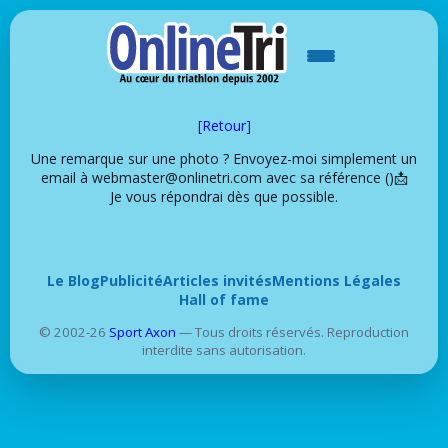
[Retour]
Une remarque sur une photo ? Envoyez-moi simplement un
email à webmaster@onlinetri.com avec sa référence ()📩
Je vous répondrai dès que possible.
Le Blog
Publicité
Articles invités
Mentions Légales
Hall of fame
© 2002-26
Sport Axon
— Tous droits réservés. Reproduction
interdite sans autorisation.