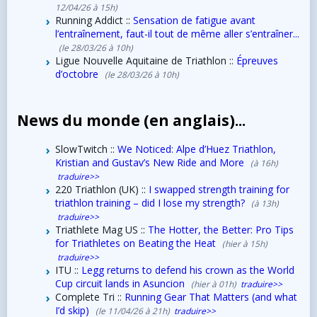
12/04/26 à 15h)
Running Addict ::
Sensation de fatigue avant
l’entraînement, faut-il tout de même aller s’entraîner...
(le 28/03/26 à 10h)
Ligue Nouvelle Aquitaine de Triathlon ::
Épreuves
d’octobre
(le 28/03/26 à 10h)
News du monde (en anglais)...
SlowTwitch ::
We Noticed: Alpe d’Huez Triathlon,
Kristian and Gustav’s New Ride and More
(à 16h)
traduire>>
220 Triathlon (UK) ::
I swapped strength training for
triathlon training – did I lose my strength?
(à 13h)
traduire>>
Triathlete Mag US ::
The Hotter, the Better: Pro Tips
for Triathletes on Beating the Heat
(hier à 15h)
traduire>>
ITU ::
Legg returns to defend his crown as the World
Cup circuit lands in Asuncion
(hier à 01h)
traduire>>
Complete Tri ::
Running Gear That Matters (and what
I’d skip)
(le 11/04/26 à 21h)
traduire>>