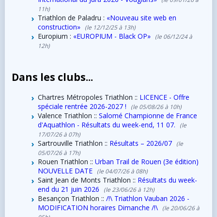
11h)
Triathlon de Paladru :
«Nouveau site web en
construction»
(le 12/12/25 à 13h)
Europium :
«EUROPIUM - Black OP»
(le 06/12/24 à
12h)
Dans les clubs...
Chartres Métropoles Triathlon ::
LICENCE - Offre
spéciale rentrée 2026-2027 !
(le 05/08/26 à 10h)
Valence Triathlon ::
Salomé Championne de France
d'Aquathlon - Résultats du week-end, 11 07.
(le
17/07/26 à 07h)
Sartrouville Triathlon ::
Résultats – 2026/07
(le
05/07/26 à 17h)
Rouen Triathlon ::
Urban Trail de Rouen (3e édition)
NOUVELLE DATE
(le 04/07/26 à 08h)
Saint Jean de Monts Triathlon ::
Résultats du week-
end du 21 juin 2026
(le 23/06/26 à 12h)
Besançon Triathlon ::
/!\ Triathlon Vauban 2026 -
MODIFICATION horaires Dimanche /!\
(le 20/06/26 à
05h)