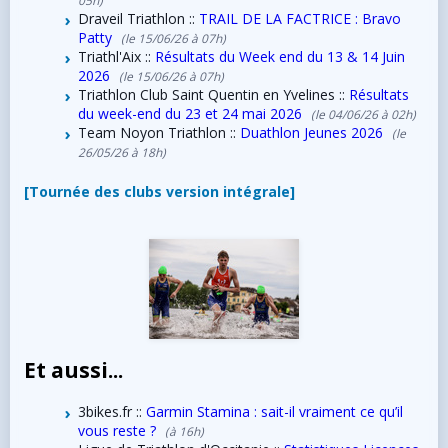
Draveil Triathlon ::
TRAIL DE LA FACTRICE : Bravo
Patty
(le 15/06/26 à 07h)
Triathl'Aix ::
Résultats du Week end du 13 & 14 Juin
2026
(le 15/06/26 à 07h)
Triathlon Club Saint Quentin en Yvelines ::
Résultats
du week-end du 23 et 24 mai 2026
(le 04/06/26 à 02h)
Team Noyon Triathlon ::
Duathlon Jeunes 2026
(le
26/05/26 à 18h)
[Tournée des clubs version intégrale]
Et aussi...
3bikes.fr ::
Garmin Stamina : sait-il vraiment ce qu’il
vous reste ?
(à 16h)