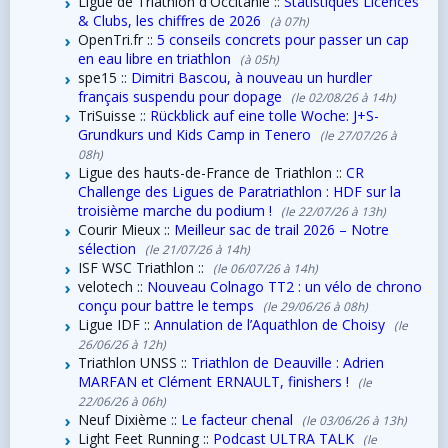
Ligue de Triathlon d'Occitanie ::
Statistiques Licences
& Clubs, les chiffres de 2026
(à 07h)
OpenTri.fr ::
5 conseils concrets pour passer un cap
en eau libre en triathlon
(à 05h)
spe15 ::
Dimitri Bascou, à nouveau un hurdler
français suspendu pour dopage
(le 02/08/26 à 14h)
TriSuisse ::
Rückblick auf eine tolle Woche: J+S-
Grundkurs und Kids Camp in Tenero
(le 27/07/26 à
08h)
Ligue des hauts-de-France de Triathlon ::
CR
Challenge des Ligues de Paratriathlon : HDF sur la
troisième marche du podium !
(le 22/07/26 à 13h)
Courir Mieux ::
Meilleur sac de trail 2026 – Notre
sélection
(le 21/07/26 à 14h)
ISF WSC Triathlon ::
(le 06/07/26 à 14h)
velotech ::
Nouveau Colnago TT2 : un vélo de chrono
conçu pour battre le temps
(le 29/06/26 à 08h)
Ligue IDF ::
Annulation de l’Aquathlon de Choisy
(le
26/06/26 à 12h)
Triathlon UNSS ::
Triathlon de Deauville : Adrien
MARFAN et Clément ERNAULT, finishers !
(le
22/06/26 à 06h)
Neuf Dixième ::
Le facteur chenal
(le 03/06/26 à 13h)
Light Feet Running ::
Podcast ULTRA TALK
(le