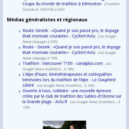
Coupe du monde de triathlon à Edmonton
(Triathlon
Canada le 19/07/26 à 02h)
Médias généralistes et régionaux
Route: Gesink : «Quand je suis passé pro, le dopage
était monnaie courante» - Cyclism'Actu
(via Google
News (dopage) à 20h)
Route - Gesink : «Quand je suis passé pro, le dopage
était monnaie courante» - Cyclism'Actu
(via Google
News (dopage) à 19h)
Triathlon : Vancouver T100 - canalplus.com
(via
Google News (triathlon)... à 18h)
L’Alpe d’Huez. Kinésithérapeutes et ostéopathes
bénévoles lors du triathlon de l’Alpe - Le Dauphiné
Libéré
(via Google News (triathlon)... à 16h)
Ouverte à tous, solidaire : une nouvelle épreuve
créée par le club de triathlon des Sables-d'Olonne sur
la Grande plage - Actu.fr
(via Google News (triathlon)... à
15h)