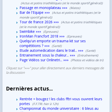
(Actus et potins triathlétiques (et le monde sportif général))
Passage en monoplateau
»»»
(Matos)
Bar de l'Equipe
»»»
(Actus et potins triathlétiques (et le
monde sportif général))
Tour de france 2026
»»»
(Actus et potins triathlétiques
(et le monde sportif général))
Swimbike
»»»
(Epreuves)
IronMan Francfort 2018
»»»
(Epreuves)
Quelqu'un emporte un trauma kit sur ses
compétitions ?
»»»
(Santé)
Etude automedication dans le trail...
»»»
(Santé)
Entrainement sous la chaleur...
»»»
(Entraînement)
Page Vidéos sur Onlinetri...
»»»
(Photos et vidéos de tri)
Cliquez sur "»»»" pour aller directement aux derniers messages de
la discussion
Dernières actus...
Rentrée = bougez ! les clubs fftri vous ouvrent leurs
portes
(F.F.TRI. hier à 12h)
Championnat du monde universitaire : 6 bleus au