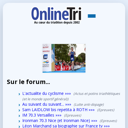
Sur le forum...
L'actualite du cyclisme
»»»
(Actus et potins triathlétiques
(et le monde sportif général))
Au suivant du suivant...
»»»
(Lutte anti-dopage)
Sam LAIDLOW bis repetita à ROTH
»»»
(Epreuves)
IM 70.3 Versailles
»»»
(Epreuves)
Ironman 70.3 Nice (et Ironman Nice)
»»»
(Epreuves)
Léon Marchand sa biographie sur France tv
»»»