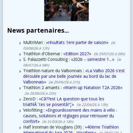
News partenaires...
MultriMan :
«résultats 1ere partie de saison»
(le
03/08/26 à 12h)
Triathlon d'Obernai :
«Edition 2027»
(le 29/07/26 à 09h)
S. Palazzetti Consulting :
«2026 – semestre 1…»
(le
08/07/26 à 08h)
Triathlon nature du Valbonnais :
«La Valbo 2026 s'est
déroulée par une belle journée au bord du lac de
Valbonnais»
(le 29/06/26 à 21h)
Triathlon 2 amants :
«Warm up Natation T2A 2026»
(le 20/06/26 à 22h)
ZeroD :
«Câ??est LA question que tous les
triathlÃ¨tes se posentâ?¦»
(le 22/04/26 à 13h)
Velofitting :
«Engourdissement des mains à vélo :
causes, solutions et réglages pour retrouver du
confort»
(le 31/03/26 à 18h)
Half Ironman de Vouglans (39) :
«40ème Triathlon
International du Jura 2026 - Vouglans»
(le 09/01/26 à