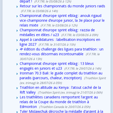
départ !
(F.F.TRI. le 05/08/26 à 12h)
Retour sur les championnats du monde juniors raids
(F.F.TRI. le 03/08/26 à 14h)
Championnat d’europe sprint elblag : anouk rigaud
vice-championne d’europe junior, la 3e place pour le
relais mixte
(F.F.TRI. le 03/08/26 à 12h)
Championnat d’europe sprint elblag : razzia de
médailles en élites / u23
(F.F.TRI. le 03/08/26 à 09h)
Appel à candidatures : labellisation inscriptions en
ligne 2027
(F.F.TRI. le 31/07/26 à 15h)
4ᵉ édition du challenge des ligues para triathlon : un
rendez-vous désormais incontournable
(F.F.TRI. le
30/07/26 à 13h)
Championnat d’europe sprint elblag : 13 bleus
engagés en juniors et u23
(F.F.TRI. le 29/07/26 à 14h)
Ironman 70.3 Bali : le guide complet du triathlon au
paradis (parcours, chaleur, inscription)
(Triathlon Spirit
(ex. trimag) le 28/07/26 à 05h)
Triathlon en altitude au Kenya : l’atout caché de la
Rift Valley
(Triathlon Spirit (ex. trimag) le 21/07/26 à 06h)
Les triathlètes canadiens remportent l’argent au
relais de la Coupe du monde de triathlon à
Edmonton
(Triathlon Canada le 20/07/26 à 05h)
Tyler Mislawchuk décroche la médaille d’argent à la