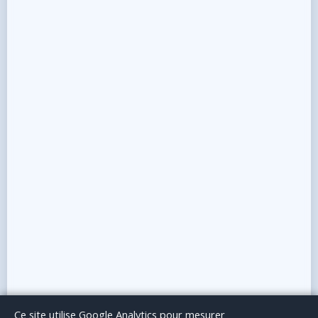
Le Blog
Publicité
Articles invités
Mentions Légales
Ce site utilise Google Analytics pour mesurer