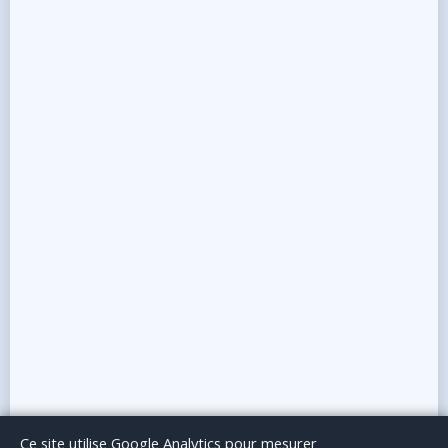
Le Blog
Publicité
Articles invités
Mentions Légales
Ce site utilise Google Analytics pour mesurer