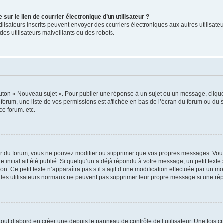
ur le lien de courrier électronique d’un utilisateur ?
s utilisateurs inscrits peuvent envoyer des courriers électroniques aux autres utili
es utilisateurs malveillants ou des robots.
outon « Nouveau sujet ». Pour publier une réponse à un sujet ou un message, cliqu
 forum, une liste de vos permissions est affichée en bas de l’écran du forum ou du
ce forum, etc.
r du forum, vous ne pouvez modifier ou supprimer que vos propres messages. Vou
 initial ait été publié. Si quelqu’un a déjà répondu à votre message, un petit text
ion. Ce petit texte n’apparaîtra pas s’il s’agit d’une modification effectuée par un 
ue les utilisateurs normaux ne peuvent pas supprimer leur propre message si une ré
ut d’abord en créer une depuis le panneau de contrôle de l’utilisateur. Une fois c