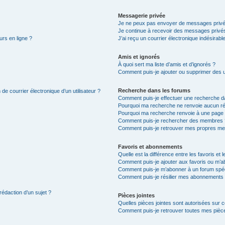
Messagerie privée
Je ne peux pas envoyer de messages privé
Je continue à recevoir des messages privés 
urs en ligne ?
J’ai reçu un courrier électronique indésirabl
Amis et ignorés
À quoi sert ma liste d’amis et d’ignorés ?
Comment puis-je ajouter ou supprimer des uti
Recherche dans les forums
de courrier électronique d’un utilisateur ?
Comment puis-je effectuer une recherche d
Pourquoi ma recherche ne renvoie aucun ré
Pourquoi ma recherche renvoie à une page 
Comment puis-je rechercher des membres 
Comment puis-je retrouver mes propres me
Favoris et abonnements
Quelle est la différence entre les favoris e
Comment puis-je ajouter aux favoris ou m’ab
Comment puis-je m’abonner à un forum spéc
Comment puis-je résilier mes abonnements
rédaction d’un sujet ?
Pièces jointes
Quelles pièces jointes sont autorisées sur 
Comment puis-je retrouver toutes mes pièce