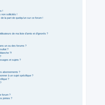
s !
non sollicités !
e de la part de quelqu’un sur ce forum !
lisateurs de ma liste d’amis et d’ignorés ?
ans un ou des forums ?
sultat ?
blanche ?!
?
ssages et sujets ?
t les abonnements ?
onner à un sujet spécifique ?
ifique ?
 ?
ce forum ?
s jointes ?