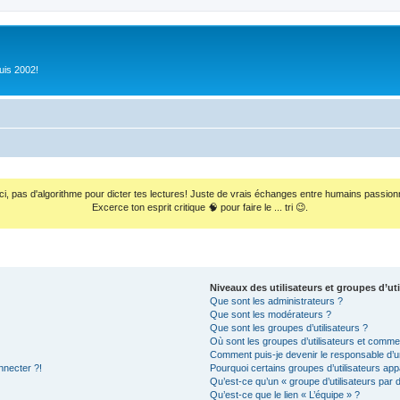
uis 2002!
ci, pas d'algorithme pour dicter tes lectures! Juste de vrais échanges entre humains passion
Excerce ton esprit critique 🧠 pour faire le ... tri 😉.
Niveaux des utilisateurs et groupes d’uti
Que sont les administrateurs ?
Que sont les modérateurs ?
Que sont les groupes d’utilisateurs ?
Où sont les groupes d’utilisateurs et commen
Comment puis-je devenir le responsable d’un
nnecter ?!
Pourquoi certains groupes d’utilisateurs app
Qu’est-ce qu’un « groupe d’utilisateurs par 
Qu’est-ce que le lien « L’équipe » ?