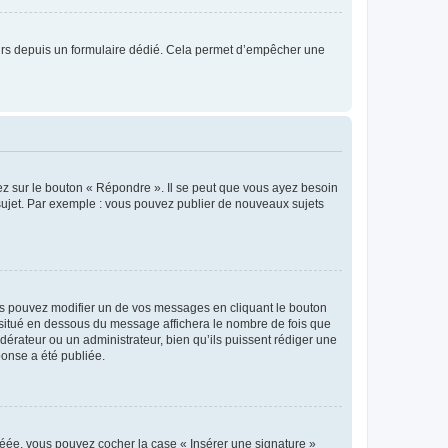
sateurs depuis un formulaire dédié. Cela permet d’empêcher une
ez sur le bouton « Répondre ». Il se peut que vous ayez besoin
 sujet. Par exemple : vous pouvez publier de nouveaux sujets
s pouvez modifier un de vos messages en cliquant le bouton
e situé en dessous du message affichera le nombre de fois que
modérateur ou un administrateur, bien qu’ils puissent rédiger une
ponse a été publiée.
réée, vous pouvez cocher la case « Insérer une signature »