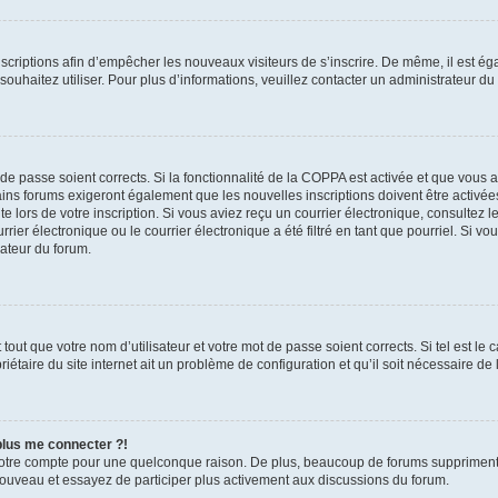
inscriptions afin d’empêcher les nouveaux visiteurs de s’inscrire. De même, il est é
s souhaitez utiliser. Pour plus d’informations, veuillez contacter un administrateur du
t de passe soient corrects. Si la fonctionnalité de la COPPA est activée et que vous 
ains forums exigeront également que les nouvelles inscriptions doivent être activée
te lors de votre inscription. Si vous aviez reçu un courrier électronique, consultez l
r électronique ou le courrier électronique a été filtré en tant que pourriel. Si vo
rateur du forum.
out que votre nom d’utilisateur et votre mot de passe soient corrects. Si tel est le
iétaire du site internet ait un problème de configuration et qu’il soit nécessaire de l
 plus me connecter ?!
votre compte pour une quelconque raison. De plus, beaucoup de forums suppriment pér
 nouveau et essayez de participer plus activement aux discussions du forum.