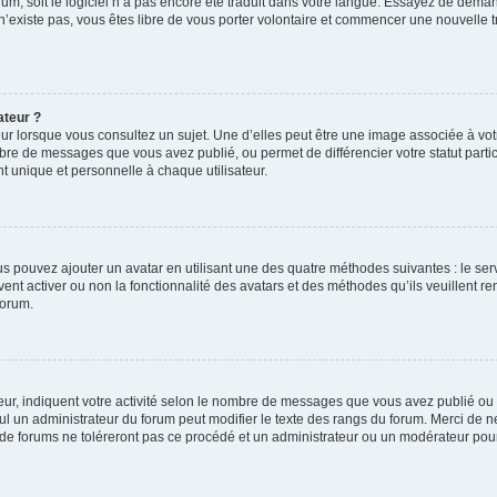
orum, soit le logiciel n’a pas encore été traduit dans votre langue. Essayez de deman
 n’existe pas, vous êtes libre de vous porter volontaire et commencer une nouvelle t
ateur ?
ur lorsque vous consultez un sujet. Une d’elles peut être une image associée à vo
mbre de messages que vous avez publié, ou permet de différencier votre statut parti
 unique et personnelle à chaque utilisateur.
ous pouvez ajouter un avatar en utilisant une des quatre méthodes suivantes : le serv
ent activer ou non la fonctionnalité des avatars et des méthodes qu’ils veuillent ren
forum.
ur, indiquent votre activité selon le nombre de messages que vous avez publié ou id
eul un administrateur du forum peut modifier le texte des rangs du forum. Merci de 
de forums ne toléreront pas ce procédé et un administrateur ou un modérateur pou