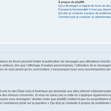
À propos de phpBB
Qui a développé ce logiciel de forum de dis
Pourquoi la fonctionnalité X n’est pas dispon
Qui dois-je contacter à propos de problèmes
Comment puis-je contacter un administrateu
trateurs du forum peuvent limiter la publication de messages aux utilisateurs inscri
visiteurs, tels que l’affichage d’avatars personnalisés, l’utilisation de la messager
ription ne vous prend qu’un court instant, c’est pourquoi nous vous recommandons de l
t une loi des États-Unis d’Amérique qui demande aux sites internet collectant pot
 des mineurs concernés. Si vous ne savez pas si cette loi s’applique également au
 pourra vous renseigner. Veuillez noter que phpBB Limited et que les propriétaires
ue l’assistance porte sur la question « Qui dois-je contacter à propos de problèmes 