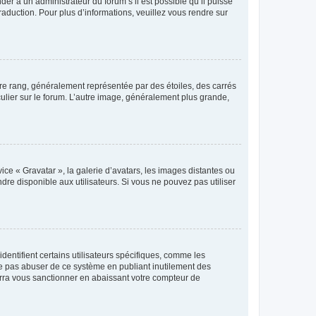
der à un administrateur du forum s’il est possible qu’il puisse
raduction. Pour plus d’informations, veuillez vous rendre sur
tre rang, généralement représentée par des étoiles, des carrés
culier sur le forum. L’autre image, généralement plus grande,
ice « Gravatar », la galerie d’avatars, les images distantes ou
dre disponible aux utilisateurs. Si vous ne pouvez pas utiliser
entifient certains utilisateurs spécifiques, comme les
ne pas abuser de ce système en publiant inutilement des
rra vous sanctionner en abaissant votre compteur de