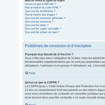
Mise en forme et types de sujets
Qu’est-ce que le BBCode ?
Puis-je insérer du code HTML ?
Que sont les émoticônes ?
Puis-je insérer des images ?
Que sont les annonces générales ?
Que sont les annonces ?
Que sont les notes ?
Que sont les sujets verrouillés ?
Que sont les icônes de sujet ?
Problèmes de connexion et d’inscription
Pourquoi ai-je besoin de m’inscrire ?
Vous n’êtes pas dans l’obligation de le faire, mais les adminis
fonctionnalités supplémentaires qui ne sont pas disponibles aux 
utilisateurs, l’adhésion à un groupe d’utilisateurs, etc. L’insc
Haut
Qu’est-ce que la COPPA ?
La COPPA (pour « Child Online Privacy and Protection Act ») es
13 ans un consentement écrit des parents ou des tuteurs légaux
nous vous conseillons de contacter un conseiller juridique qui
et ne doivent donc pas être contactés à ce sujet, excepté lorsq