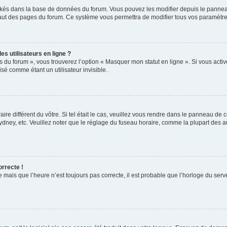
ockés dans la base de données du forum. Vous pouvez les modifier depuis le panneau 
haut des pages du forum. Ce système vous permettra de modifier tous vos paramètre
s utilisateurs en ligne ?
s du forum », vous trouverez l’option « Masquer mon statut en ligne ». Si vous activ
é comme étant un utilisateur invisible.
aire différent du vôtre. Si tel était le cas, veuillez vous rendre dans le panneau de co
ey, etc. Veuillez noter que le réglage du fuseau horaire, comme la plupart des autr
orrecte !
 mais que l’heure n’est toujours pas correcte, il est probable que l’horloge du serve