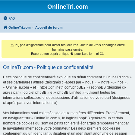
OnlineTri.com
FAQ
OnlineTri.com
Accueil du forum
⚠️
Ici, pas d'algorithme pour dicter tes lectures! Juste de vrais échanges entre
humains passionnés.
Excerce ton esprit critique 🧠 pour faire le ... tri 😉.
OnlineTri.com - Politique de confidentialité
Cette politique de confidentialité explique en détail comment « OnlineTri.com »
et ses partenaires affiliés (désignés ci-après par « nous », « notre », « nos »,
« OnlineTri.com » et « https://onlinetri.com/phpBB2 ») et phpBB (désigné ci-
après par « logiciel phpBB » et « phpBB Limited ») utilisent toutes les
informations collectées lors des sessions d’utilisation de votre part (désignées
ci-après par « vos informations »).
Vos informations sont collectées de deux manières différentes. Premièrement,
en naviguant sur « OnlineTri.com », le logiciel phpBB génèrera un certain
nombre de cookies qui sont de petits fichiers téléchargés temporairement par
le navigateur internet de votre ordinateur. Les deux premiers cookies ne
contiennent qu’un identifiant utilisateur et un identifiant anonyme de session