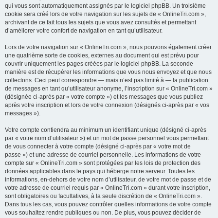
qui vous sont automatiquement assignés par le logiciel phpBB. Un troisième
cookie sera créé lors de votre navigation sur les sujets de « OnlineTri.com »,
archivant de ce fait tous les sujets que vous avez consultés et permettant
d’améliorer votre confort de navigation en tant qu’utilisateur.
Lors de votre navigation sur « OnlineTri.com », nous pouvons également créer
une quatrième sorte de cookies, externes au document qui est prévu pour
couvrir uniquement les pages créées par le logiciel phpBB. La seconde
manière est de récupérer les informations que vous nous envoyez et que nous
collectons. Ceci peut correspondre — mais n’est pas limité à — la publication
de messages en tant qu’utilisateur anonyme, l’inscription sur « OnlineTri.com »
(désignée ci-après par « votre compte ») et les messages que vous publiez
après votre inscription et lors de votre connexion (désignés ci-après par « vos
messages »).
Votre compte contiendra au minimum un identifiant unique (désigné ci-après
par « votre nom d’utilisateur ») et un mot de passe personnel vous permettant
de vous connecter à votre compte (désigné ci-après par « votre mot de
passe ») et une adresse de courriel personnelle. Les informations de votre
compte sur « OnlineTri.com » sont protégées par les lois de protection des
données applicables dans le pays qui héberge notre serveur. Toutes les
informations, en-dehors de votre nom d’utilisateur, de votre mot de passe et de
votre adresse de courriel requis par « OnlineTri.com » durant votre inscription,
sont obligatoires ou facultatives, à la seule discrétion de « OnlineTri.com ».
Dans tous les cas, vous pouvez contrôler quelles informations de votre compte
vous souhaitez rendre publiques ou non. De plus, vous pouvez décider de