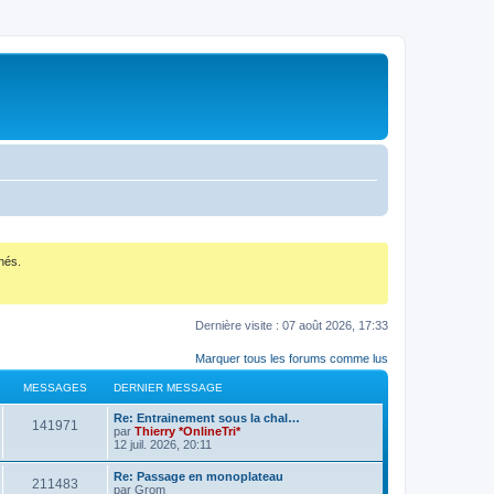
nés.
Dernière visite : 07 août 2026, 17:33
Marquer tous les forums comme lus
MESSAGES
DERNIER MESSAGE
D
Re: Entrainement sous la chal…
M
141971
e
par
Thierry *OnlineTri*
r
12 juil. 2026, 20:11
e
n
i
D
Re: Passage en monoplateau
s
M
211483
e
e
par
Grom