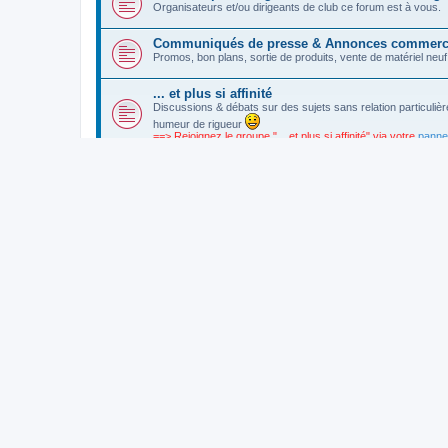
Organisateurs et/ou dirigeants de club ce forum est à vous.
Communiqués de presse & Annonces commerc
Promos, bon plans, sortie de produits, vente de matériel neuf, 
... et plus si affinité
Discussions & débats sur des sujets sans relation particulièr
humeur de rigueur
==> Rejoignez le groupe "... et plus si affinité" via votre
pannea
Boite à suggestions
Vos remarques concernant Onlinetri et ce forum
QUI EST EN LIGNE ?
Au total, il y a
468
utilisateurs en ligne :: 6 inscrits, 0 invisible et 462 inv
Le nombre maximal d’utilisateurs en ligne simultanément a été de
14238
l
STATISTIQUES
1304963
messages •
64957
sujets •
22168
membres • Notre membre le p
OnlineTri.com
Accueil du forum