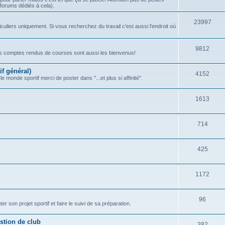
forums dédiés à cela).
e
u
t
j
S
23997
iculiers uniquement. Si vous recherchez du travail c'est aussi l'endroit où
s
e
u
t
j
S
9812
Vos comptes rendus de courses sont aussi les bienvenus!
s
e
u
if général)
S
4152
t
j
monde sportif merci de poster dans "...et plus si affinité".
u
s
e
S
1613
j
t
u
e
s
S
714
j
t
u
e
s
S
425
j
t
u
e
s
S
1172
j
t
u
e
s
S
96
j
t
r son projet sportif et faire le suivi de sa préparation.
u
e
s
stion de club
S
382
j