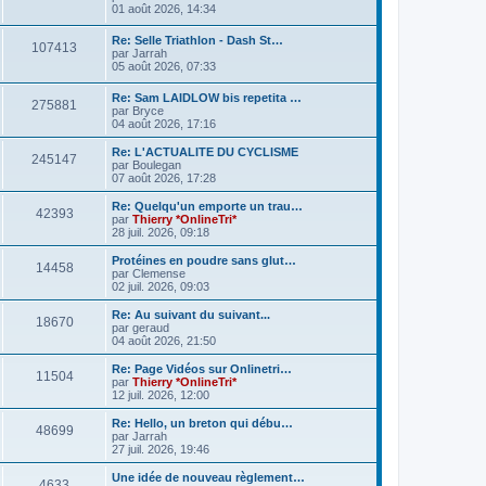
r
r
01 août 2026, 14:34
s
m
e
n
e
i
D
Re: Selle Triathlon - Dash St…
s
a
s
M
107413
e
e
par
Jarrah
s
r
r
05 août 2026, 07:33
a
g
s
m
e
n
g
e
i
e
D
Re: Sam LAIDLOW bis repetita …
s
e
a
s
M
275881
e
e
par
Bryce
s
r
r
04 août 2026, 17:16
a
s
g
s
m
e
n
g
e
i
e
D
Re: L'ACTUALITE DU CYCLISME
s
e
M
245147
a
s
e
e
par
Boulegan
s
r
r
07 août 2026, 17:28
a
s
e
g
s
m
n
g
e
i
D
Re: Quelqu'un emporte un trau…
e
M
42393
s
s
e
a
e
e
par
Thierry *OnlineTri*
s
r
r
28 juil. 2026, 09:18
e
a
s
m
s
g
n
g
e
i
D
Protéines en poudre sans glut…
M
e
14458
s
s
a
e
e
e
par
Clemense
s
r
r
02 juil. 2026, 09:03
e
a
s
m
g
n
s
g
e
i
D
Re: Au suivant du suivant...
M
e
18670
s
s
a
e
e
e
par
geraud
s
r
r
04 août 2026, 21:50
e
a
s
m
g
n
s
g
e
i
D
Re: Page Vidéos sur Onlinetri…
M
e
11504
s
s
a
e
e
e
par
Thierry *OnlineTri*
s
r
r
12 juil. 2026, 12:00
e
a
s
m
g
n
s
g
e
i
D
Re: Hello, un breton qui débu…
M
e
48699
s
s
a
e
e
e
par
Jarrah
s
r
r
27 juil. 2026, 19:46
e
a
s
m
g
n
s
g
e
i
D
Une idée de nouveau règlement…
M
e
4633
s
s