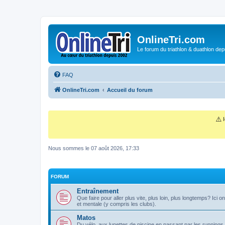
OnlineTri.com
Le forum du triathlon & duathlon dep
FAQ
OnlineTri.com
Accueil du forum
⚠️
I
Nous sommes le 07 août 2026, 17:33
FORUM
Entraînement
Que faire pour aller plus vite, plus loin, plus longtemps? Ici 
et mentale (y compris les clubs).
Matos
Du vélo, aux lunettes de piscine en passant par les runnings 