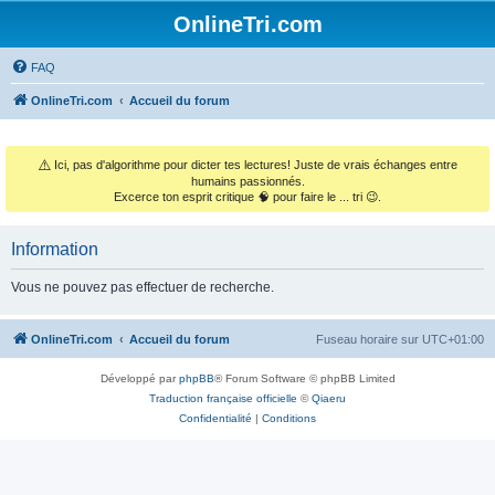
OnlineTri.com
FAQ
OnlineTri.com
Accueil du forum
⚠️
Ici, pas d'algorithme pour dicter tes lectures! Juste de vrais échanges entre
humains passionnés.
Excerce ton esprit critique 🧠 pour faire le ... tri 😉.
Information
Vous ne pouvez pas effectuer de recherche.
OnlineTri.com
Accueil du forum
Fuseau horaire sur
UTC+01:00
Développé par
phpBB
® Forum Software © phpBB Limited
Traduction française officielle
©
Qiaeru
Confidentialité
|
Conditions