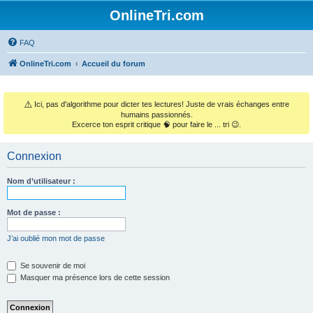
OnlineTri.com
FAQ
OnlineTri.com
Accueil du forum
⚠️
Ici, pas d'algorithme pour dicter tes lectures! Juste de vrais échanges entre
humains passionnés.
Excerce ton esprit critique 🧠 pour faire le ... tri 😉.
Connexion
Nom d’utilisateur :
Mot de passe :
J’ai oublié mon mot de passe
Se souvenir de moi
Masquer ma présence lors de cette session