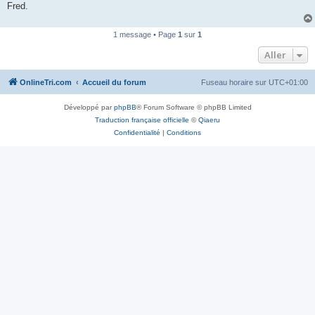
Fred.
n
o
n
l
1 message • Page
1
sur
1
u
Aller
OnlineTri.com
Accueil du forum
Fuseau horaire sur
UTC+01:00
Développé par
phpBB
® Forum Software © phpBB Limited
Traduction française officielle
©
Qiaeru
Confidentialité
|
Conditions