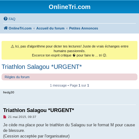
OnlineTri.com
FAQ
OnlineTri.com
Accueil du forum
Petites Annonces
⚠️
Ici, pas d'algorithme pour dicter tes lectures! Juste de vrais échanges entre
humains passionnés.
Excerce ton esprit critique 🧠 pour faire le ... tri 😉.
Triathlon Salagou *URGENT*
Règles du forum
1 message • Page
1
sur
1
fredg30
Triathlon Salagou *URGENT*
M
21 mai 2015, 09:37
e
s
Je cède ma place pour le triathlon du Salagou sur le format M pour cause
s
de blessure.
a
g
(Cession acceptée par l'organisateur)
e