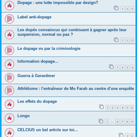
Dopage : une lutte impossible par design?
1
2
3
Label anti-dopage
Les dopés convaincus qui continuent à gagner après leur
suspension, normal ou pas ?
1
2
3
Le dopage vu par la criminologie
Information dopage...
1
2
3
4
Guerra à Gerardmer
Athlétisme : l'entraîneur de Mo Farah au centre d'une enquête
Les effets du dopage
1
2
3
4
5
6
Longo
1
6
7
8
9
…
CELCIUS un bel article sur toi...
1
2