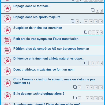
Dopage dans le football...
1
2
Dopage dans les sports majeurs
1
16
17
18
19
…
Suspicion de triche sur marathon
1
2
3
4
Petit article tres sympa sur l'auto-transfusion
Pétition plus de contrôles AG sur épreuves Ironman
Différence entrainement athlète naturel vs dopé...
1
2
3
4
Deux triathletes mexicains se font un nom
Chris Froome - c'est lui le suivant, mais on s'etonne pas
vraiment ;-)
1
8
9
10
11
…
Et le dopage technologique alors ?
1
8
9
10
11
…
Suppléments : dopé à l'insu de son plein gré?