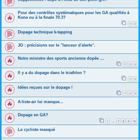
Pour des contrôles systématiques pour les GA qualifiés à
Kona ou à la finale 70.3?
1
2
Dopage technique k-tapping
JO : précisions sur le "lanceur d'alerte".
Notre ministre des sports ancienne dopée ...
1
2
3
Il y a du dopage dans le triathlon ?
1
2
Idées reçues sur le dopage !
1
2
3
A-liste-air lui manque...
Dopage en GA?
1
7
8
9
10
…
Le cycliste masqué