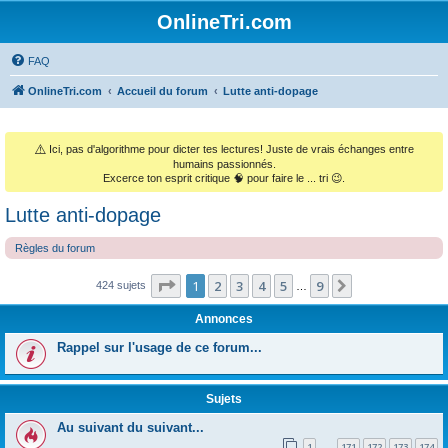
OnlineTri.com
FAQ
OnlineTri.com
Accueil du forum
Lutte anti-dopage
⚠️
Ici, pas d'algorithme pour dicter tes lectures! Juste de vrais échanges entre
humains passionnés.
Excerce ton esprit critique 🧠 pour faire le ... tri 😉.
Lutte anti-dopage
Règles du forum
Page
1
sur
9
1
2
3
4
5
9
Suivant
424 sujets
…
Annonces
Rappel sur l'usage de ce forum...
Sujets
Au suivant du suivant...
1
171
172
173
174
…