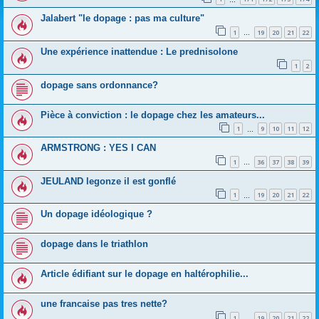
Jalabert "le dopage : pas ma culture"
1
19
20
21
22
…
Une expérience inattendue : Le prednisolone
1
2
dopage sans ordonnance?
Pièce à conviction : le dopage chez les amateurs...
1
9
10
11
12
…
ARMSTRONG : YES I CAN
1
36
37
38
39
…
JEULAND legonze il est gonflé
1
19
20
21
22
…
Un dopage idéologique ?
dopage dans le triathlon
Article édifiant sur le dopage en haltérophilie...
une francaise pas tres nette?
1
19
20
21
22
…