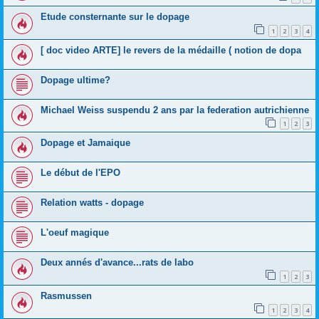
Etude consternante sur le dopage
1
2
3
4
[ doc video ARTE] le revers de la médaille ( notion de dopa
Dopage ultime?
Michael Weiss suspendu 2 ans par la federation autrichienne
1
2
3
Dopage et Jamaique
Le début de l'EPO
Relation watts - dopage
L'oeuf magique
Deux annés d'avance...rats de labo
1
2
3
Rasmussen
1
2
3
4