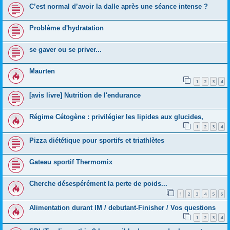
C’est normal d’avoir la dalle après une séance intense ?
Problème d'hydratation
se gaver ou se priver...
Maurten
1
2
3
4
[avis livre] Nutrition de l'endurance
Régime Cétogène : privilégier les lipides aux glucides,
1
2
3
4
Pizza diététique pour sportifs et triathlètes
Gateau sportif Thermomix
Cherche désespérément la perte de poids...
1
2
3
4
5
6
Alimentation durant IM / debutant-Finisher / Vos questions
1
2
3
4