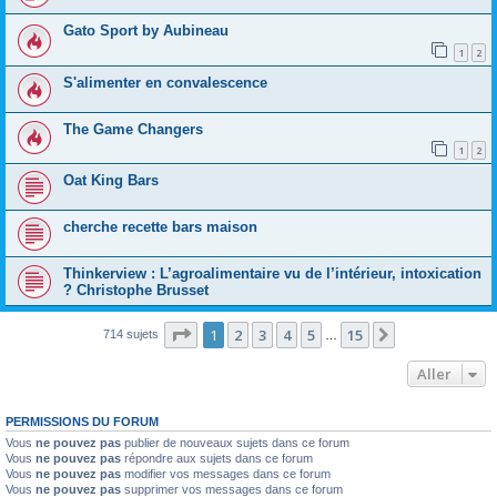
Gato Sport by Aubineau
1
2
S'alimenter en convalescence
The Game Changers
1
2
Oat King Bars
cherche recette bars maison
Thinkerview : L’agroalimentaire vu de l’intérieur, intoxication
? Christophe Brusset
Page
1
sur
15
1
2
3
4
5
15
Suivant
714 sujets
…
Aller
PERMISSIONS DU FORUM
Vous
ne pouvez pas
publier de nouveaux sujets dans ce forum
Vous
ne pouvez pas
répondre aux sujets dans ce forum
Vous
ne pouvez pas
modifier vos messages dans ce forum
Vous
ne pouvez pas
supprimer vos messages dans ce forum