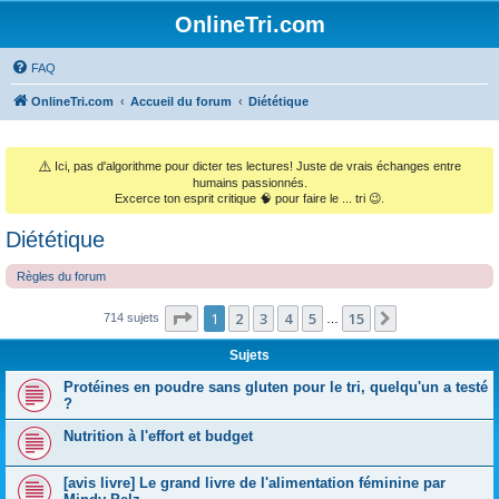
OnlineTri.com
FAQ
OnlineTri.com
Accueil du forum
Diététique
⚠️
Ici, pas d'algorithme pour dicter tes lectures! Juste de vrais échanges entre
humains passionnés.
Excerce ton esprit critique 🧠 pour faire le ... tri 😉.
Diététique
Règles du forum
Page
1
sur
15
1
2
3
4
5
15
Suivant
714 sujets
…
Sujets
Protéines en poudre sans gluten pour le tri, quelqu'un a testé
?
Nutrition à l'effort et budget
[avis livre] Le grand livre de l'alimentation féminine par