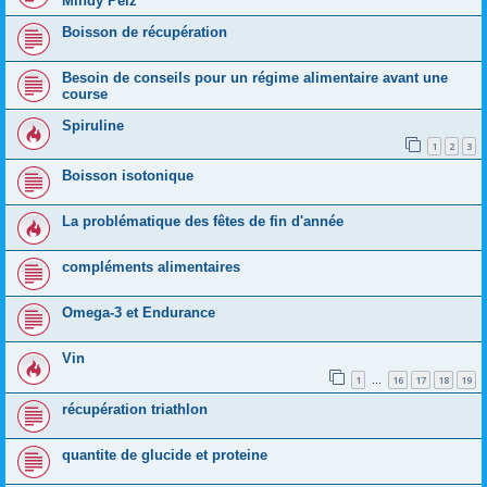
Mindy Pelz
Boisson de récupération
Besoin de conseils pour un régime alimentaire avant une
course
Spiruline
1
2
3
Boisson isotonique
La problématique des fêtes de fin d'année
compléments alimentaires
Omega-3 et Endurance
Vin
1
16
17
18
19
…
récupération triathlon
quantite de glucide et proteine