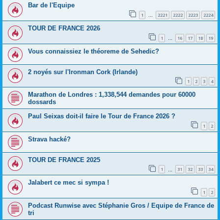
Bar de l'Equipe
1
2221
2222
2223
2224
…
TOUR DE FRANCE 2026
1
16
17
18
19
…
Vous connaissiez le théoreme de Sehedic?
2 noyés sur l'Ironman Cork (Irlande)
1
2
3
4
Marathon de Londres : 1,338,544 demandes pour 60000
dossards
Paul Seixas doit-il faire le Tour de France 2026 ?
1
2
Strava hacké?
TOUR DE FRANCE 2025
1
31
32
33
34
…
Jalabert ce mec si sympa !
1
2
Podcast Runwise avec Stéphanie Gros / Equipe de France de
tri