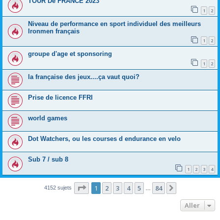
TOUR De FRANCE 2023
1
2
Niveau de performance en sport individuel des meilleurs
Ironmen français
1
2
groupe d'age et sponsoring
1
2
la française des jeux....ça vaut quoi?
Prise de licence FFRI
world games
Dot Watchers, ou les courses d endurance en velo
Sub 7 / sub 8
1
2
3
4
Page
1
sur
84
1
2
3
4
5
84
Suivant
4152 sujets
…
Aller