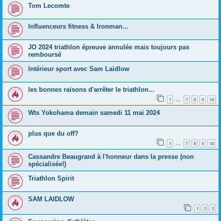
Tom Lecomte
Influenceurs fitness & Ironman...
JO 2024 triathlon épreuve annulée mais toujours pas
remboursé
Intérieur sport avec Sam Laidlow
les bonnes raisons d'arrêter le triathlon...
1
7
8
9
10
…
Wts Yokohama demain samedi 11 mai 2024
plus que du off?
1
7
8
9
10
…
Cassandre Beaugrand à l'honneur dans la presse (non
spécialisée!)
Triathlon Spirit
SAM LAIDLOW
1
2
3