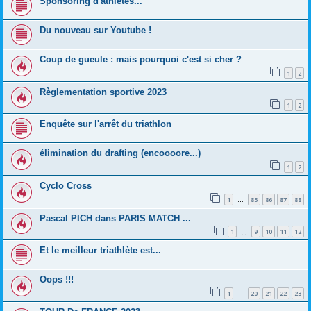
Sponsoring d'athlètes...
Du nouveau sur Youtube !
Coup de gueule : mais pourquoi c'est si cher ?
1
2
Règlementation sportive 2023
1
2
Enquête sur l'arrêt du triathlon
élimination du drafting (encoooore...)
1
2
Cyclo Cross
1
85
86
87
88
…
Pascal PICH dans PARIS MATCH ...
1
9
10
11
12
…
Et le meilleur triathlète est...
Oops !!!
1
20
21
22
23
…