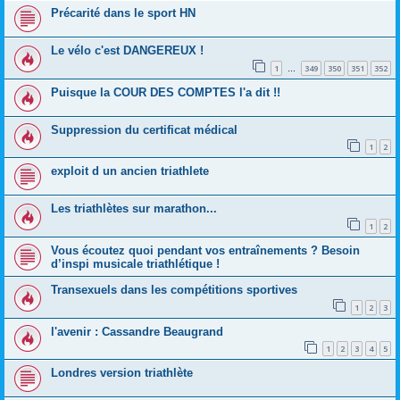
Précarité dans le sport HN
Le vélo c'est DANGEREUX !
1
349
350
351
352
…
Puisque la COUR DES COMPTES l'a dit !!
Suppression du certificat médical
1
2
exploit d un ancien triathlete
Les triathlètes sur marathon...
1
2
Vous écoutez quoi pendant vos entraînements ? Besoin
d’inspi musicale triathlétique !
Transexuels dans les compétitions sportives
1
2
3
l'avenir : Cassandre Beaugrand
1
2
3
4
5
Londres version triathlète