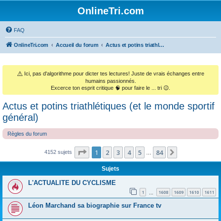
OnlineTri.com
FAQ
OnlineTri.com
Accueil du forum
Actus et potins triathlétiques (et le monde sportif général)
⚠️
Ici, pas d'algorithme pour dicter tes lectures! Juste de vrais échanges entre
humains passionnés.
Excerce ton esprit critique 🧠 pour faire le ... tri 😉.
Actus et potins triathlétiques (et le monde sportif
général)
Règles du forum
Page
1
sur
84
1
2
3
4
5
84
Suivant
4152 sujets
…
Sujets
L'ACTUALITE DU CYCLISME
1
1608
1609
1610
1611
…
Léon Marchand sa biographie sur France tv