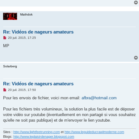
Mathdok
Re: Vidéos de nageurs amateurs
M
20 juil. 2015, 17:25
e
s
MP
s
a
g
e
n
Solarberg
o
n
l
u
Re: Vidéos de nageurs amateurs
M
20 juil. 2015, 17:50
e
s
Pour les envois de fichier, voici mon email:
afbra@hotmail.com
s
a
g
Pour les fichiers très volumineux, la solution la plus facile est de déposer
e
votre vidéo sur youtube (éventuellement en non partagé si vous souhaitez
n
o
qu'elle ne soit pas publique) et de m'envoyer le lien youtube.
n
l
u
Sites :
http://www.lightfeetrunning.com
et
http://www.leguideducrawlmoderne.com
Blogs:
http://www.leplaisirdenager.blogspot.com