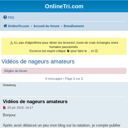
OnlineTri.com
FAQ
OnlineTri.com
Accueil du forum
Entraînement
⚠️
Ici, pas d'algorithme pour dicter tes lectures! Juste de vrais échanges entre
humains passionnés.
Excerce ton esprit critique 🧠 pour faire le ... tri 😉.
Vidéos de nageurs amateurs
Règles du forum
9 messages • Page
1
sur
1
Solarberg
Vidéos de nageurs amateurs
M
20 juil. 2015, 14:17
e
s
Bonjour,
s
a
g
Après avoir délaissé un peu mon blog sur la natation, je compte publier
e