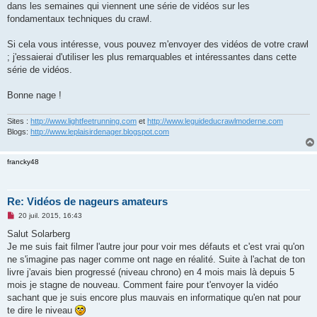
dans les semaines qui viennent une série de vidéos sur les
n
o
fondamentaux techniques du crawl.
n
l
u
Si cela vous intéresse, vous pouvez m'envoyer des vidéos de votre crawl
; j'essaierai d'utiliser les plus remarquables et intéressantes dans cette
série de vidéos.
Bonne nage !
Sites :
http://www.lightfeetrunning.com
et
http://www.leguideducrawlmoderne.com
Blogs:
http://www.leplaisirdenager.blogspot.com
francky48
Re: Vidéos de nageurs amateurs
M
20 juil. 2015, 16:43
e
s
Salut Solarberg
s
Je me suis fait filmer l'autre jour pour voir mes défauts et c'est vrai qu'on
a
g
ne s'imagine pas nager comme ont nage en réalité. Suite à l'achat de ton
e
livre j'avais bien progressé (niveau chrono) en 4 mois mais là depuis 5
n
o
mois je stagne de nouveau. Comment faire pour t'envoyer la vidéo
n
sachant que je suis encore plus mauvais en informatique qu'en nat pour
l
u
te dire le niveau