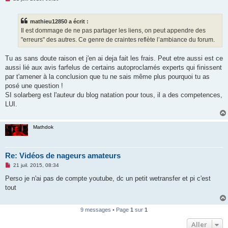
e
s
s
mathieu12850 a écrit :
a
g
Il est dommage de ne pas partager les liens, on peut appendre des
e
"erreurs" des autres. Ce genre de craintes reflète l’ambiance du forum.
n
o
n
Tu as sans doute raison et j'en ai deja fait les frais. Peut etre aussi est ce
l
u
aussi lié aux avis farfelus de certains autoproclamés experts qui finissent
par t'amener à la conclusion que tu ne sais même plus pourquoi tu as
posé une question !
SI solarberg est l'auteur du blog natation pour tous, il a des competences,
LUI.
Mathdok
Re: Vidéos de nageurs amateurs
M
21 juil. 2015, 08:34
e
s
Perso je n'ai pas de compte youtube, dc un petit wetransfer et pi c'est
s
tout
a
g
e
n
9 messages • Page
1
sur
1
o
n
Aller
l