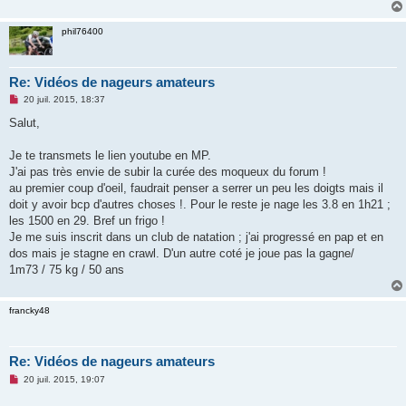
phil76400
Re: Vidéos de nageurs amateurs
M
20 juil. 2015, 18:37
e
s
Salut,
s
a
g
Je te transmets le lien youtube en MP.
e
J'ai pas très envie de subir la curée des moqueux du forum !
n
o
au premier coup d'oeil, faudrait penser a serrer un peu les doigts mais il
n
doit y avoir bcp d'autres choses !. Pour le reste je nage les 3.8 en 1h21 ;
l
u
les 1500 en 29. Bref un frigo !
Je me suis inscrit dans un club de natation ; j'ai progressé en pap et en
dos mais je stagne en crawl. D'un autre coté je joue pas la gagne/
1m73 / 75 kg / 50 ans
francky48
Re: Vidéos de nageurs amateurs
M
20 juil. 2015, 19:07
e
s