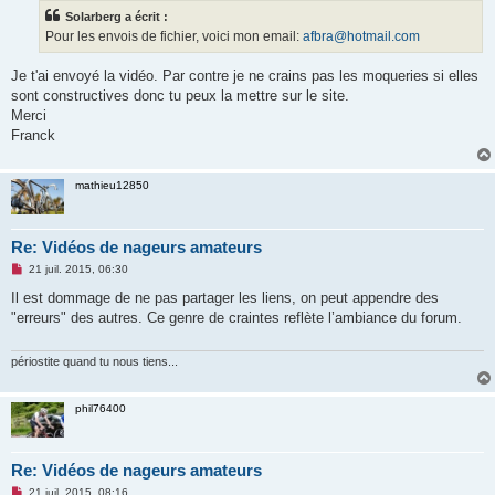
s
Solarberg a écrit :
a
g
Pour les envois de fichier, voici mon email:
afbra@hotmail.com
e
n
o
Je t'ai envoyé la vidéo. Par contre je ne crains pas les moqueries si elles
n
sont constructives donc tu peux la mettre sur le site.
l
u
Merci
Franck
mathieu12850
Re: Vidéos de nageurs amateurs
M
21 juil. 2015, 06:30
e
s
Il est dommage de ne pas partager les liens, on peut appendre des
s
"erreurs" des autres. Ce genre de craintes reflète l’ambiance du forum.
a
g
e
n
périostite quand tu nous tiens...
o
n
l
phil76400
u
Re: Vidéos de nageurs amateurs
M
21 juil. 2015, 08:16