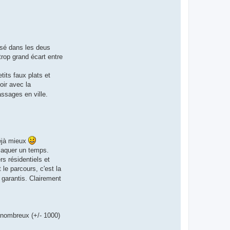
isé dans les deus
trop grand écart entre
tits faux plats et
oir avec la
ssages en ville.
déjà mieux
laquer un temps.
s résidentiels et
le parcours, c'est la
 garantis. Clairement
s nombreux (+/- 1000)