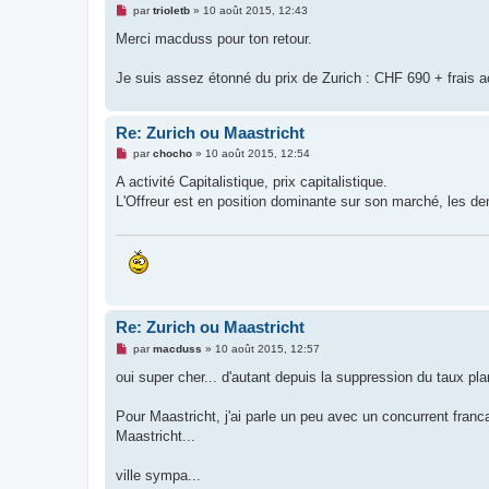
M
par
trioletb
»
10 août 2015, 12:43
e
s
Merci macduss pour ton retour.
s
a
g
Je suis assez étonné du prix de Zurich : CHF 690 + frais act
e
n
o
n
Re: Zurich ou Maastricht
l
M
u
par
chocho
»
10 août 2015, 12:54
e
s
A activité Capitalistique, prix capitalistique.
s
L'Offreur est en position dominante sur son marché, les de
a
g
e
n
o
n
l
u
Re: Zurich ou Maastricht
M
par
macduss
»
10 août 2015, 12:57
e
s
oui super cher... d'autant depuis la suppression du taux pla
s
a
g
Pour Maastricht, j'ai parle un peu avec un concurrent francai
e
Maastricht...
n
o
n
ville sympa...
l