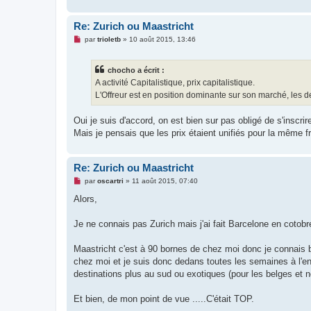
u
Re: Zurich ou Maastricht
M
par
trioletb
»
10 août 2015, 13:46
e
s
s
chocho a écrit :
a
g
A activité Capitalistique, prix capitalistique.
e
L'Offreur est en position dominante sur son marché, les d
n
o
n
Oui je suis d'accord, on est bien sur pas obligé de s'inscrire
l
u
Mais je pensais que les prix étaient unifiés pour la même f
Re: Zurich ou Maastricht
M
par
oscartri
»
11 août 2015, 07:40
e
s
Alors,
s
a
g
Je ne connais pas Zurich mais j'ai fait Barcelone en cotobre
e
n
o
Maastricht c'est à 90 bornes de chez moi donc je connais b
n
chez moi et je suis donc dedans toutes les semaines à l'en
l
u
destinations plus au sud ou exotiques (pour les belges et n
Et bien, de mon point de vue .....C'était TOP.