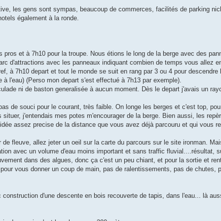
estive, les gens sont sympas, beaucoup de commerces, facilités de parking nick
'hotels également à la ronde.
s pros et à 7h10 pour la troupe. Nous étions le long de la berge avec des pan
rc d'attractions avec les panneaux indiquant combien de temps vous allez en
ref, à 7h10 depart et tout le monde se suit en rang par 3 ou 4 pour descendr
ée à l'eau) (Perso mon depart s'est effectué à 7h13 par exemple).
ulade ni de baston generalisée à aucun moment. Dès le depart j'avais un ray
 de souci pour le courant, très faible. On longe les berges et c'est top, pou
 situer, j'entendais mes potes m'encourager de la berge. Bien aussi, les repè
dée assez precise de la distance que vous avez déjà parcouru et qui vous res
 de fleuve, allez jeter un oeil sur la carte du parcours sur le site ironman. Mai
tion avec un volume d'eau moins important et sans traffic fluvial....résultat, su
ent dans des algues, donc ça c'est un peu chiant, et pour la sortie et rentr
s pour vous donner un coup de main, pas de ralentissements, pas de chutes, p
c construction d'une descente en bois recouverte de tapis, dans l'eau... là au