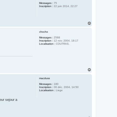
Messages :
75
Inscription :
22 juin 2014, 22:27
H
a
u
chocho
t
Messages :
2588
Inscription :
12 nov. 2004, 18:17
Localisation :
COUTRAS.
H
a
u
macduss
t
Messages :
180
Inscription :
06 déc. 2004, 14:50
Localisation :
Liege
eur sejour a