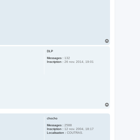
H
a
u
DLP
t
Messages :
132
Inscription :
26 nov. 2014, 19:01
H
a
u
t
chocho
Messages :
2588
Inscription :
12 nov. 2004, 18:17
Localisation :
COUTRAS.