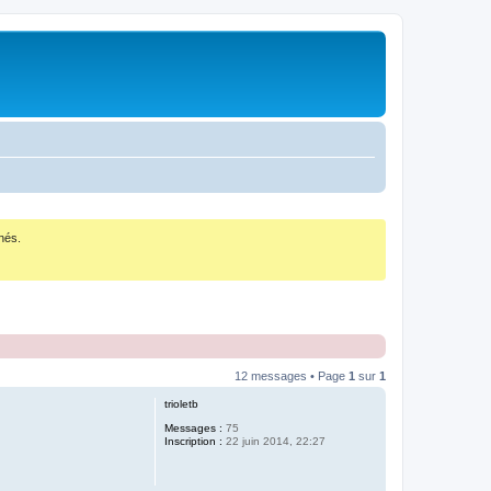
nés.
12 messages • Page
1
sur
1
trioletb
Messages :
75
Inscription :
22 juin 2014, 22:27