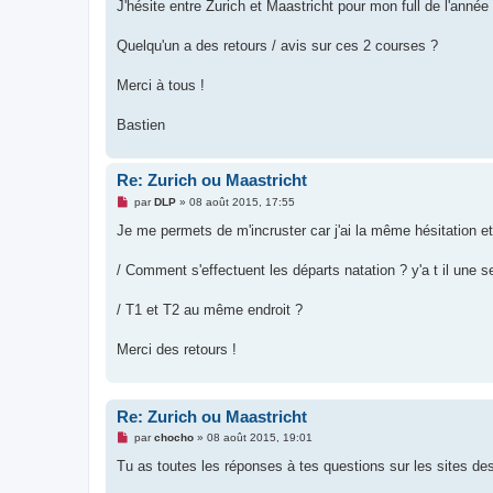
g
J'hésite entre Zurich et Maastricht pour mon full de l'année
e
n
o
Quelqu'un a des retours / avis sur ces 2 courses ?
n
l
u
Merci à tous !
Bastien
Re: Zurich ou Maastricht
M
par
DLP
»
08 août 2015, 17:55
e
s
Je me permets de m'incruster car j'ai la même hésitation 
s
a
g
/ Comment s'effectuent les départs natation ? y'a t il une
e
n
o
/ T1 et T2 au même endroit ?
n
l
u
Merci des retours !
Re: Zurich ou Maastricht
M
par
chocho
»
08 août 2015, 19:01
e
s
Tu as toutes les réponses à tes questions sur les sites de
s
a