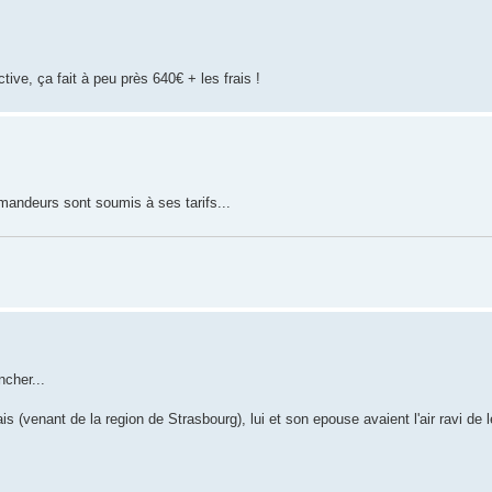
ive, ça fait à peu près 640€ + les frais !
mandeurs sont soumis à ses tarifs...
ncher...
s (venant de la region de Strasbourg), lui et son epouse avaient l'air ravi de l