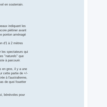
el en souterrain.
neaux indiquant les
core piétiner avant
e le ponton aménagé
on d'1 à 2 mètres
r les spectateurs qui
res "naturels" que
te à parcourir.
s en gros, il y a une
r cette partie de +/-
ée à l'australienne,
as de quoi fouetter
ssi, bénévoles pour