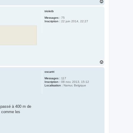
H
a
u
trioletb
t
Messages :
75
Inscription :
22 juin 2014, 22:27
H
a
u
oscartri
t
Messages :
117
Inscription :
08 nov. 2013, 15:12
Localisation :
Namur, Belgique
u passé à 400 m de
ve comme les