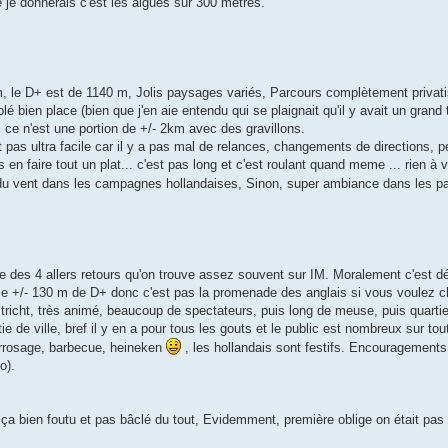
e je donnerais c'est les algues sur 300 mètres.
m, le D+ est de 1140 m, Jolis paysages variés, Parcours complètement privat
bien place (bien que j'en aie entendu qui se plaignait qu'il y avait un grand 
si ce n'est une portion de +/- 2km avec des gravillons.
 pas ultra facile car il y a pas mal de relances, changements de directions, pe
n faire tout un plat... c'est pas long et c'est roulant quand meme ... rien à v
te du vent dans les campagnes hollandaises, Sinon, super ambiance dans les pa
e des 4 allers retours qu'on trouve assez souvent sur IM. Moralement c'est 
me +/- 130 m de D+ donc c'est pas la promenade des anglais si vous voulez c
tricht, très animé, beaucoup de spectateurs, puis long de meuse, puis quartier
e ville, bref il y en a pour tous les gouts et le public est nombreux sur tout 
'arrosage, barbecue, heineken
, les hollandais sont festifs. Encouragements
o).
é ça bien foutu et pas bâclé du tout, Evidemment, première oblige on était pa