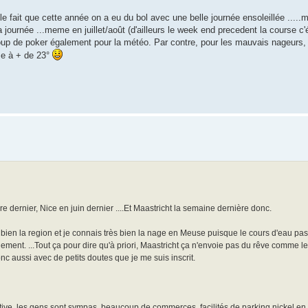
e fait que cette année on a eu du bol avec une belle journée ensoleillée .....m
a journée ...meme en juillet/août (d'ailleurs le week end precedent la course c'
up de poker également pour la météo. Par contre, pour les mauvais nageurs,
se à + de 23°
e dernier, Nice en juin dernier ....Et Maastricht la semaine dernière donc.
 bien la region et je connais très bien la nage en Meuse puisque le cours d'eau p
ement. ...Tout ça pour dire qu'à priori, Maastricht ça n'envoie pas du rêve comme l
nc aussi avec de petits doutes que je me suis inscrit.
festive, les gens sont sympas, beaucoup de commerces, facilités de parking nickel en