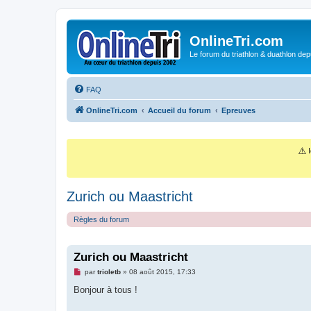
OnlineTri.com
Le forum du triathlon & duathlon dep
FAQ
OnlineTri.com
Accueil du forum
Epreuves
⚠️
I
Zurich ou Maastricht
Règles du forum
Zurich ou Maastricht
M
par
trioletb
»
08 août 2015, 17:33
e
s
Bonjour à tous !
s
a