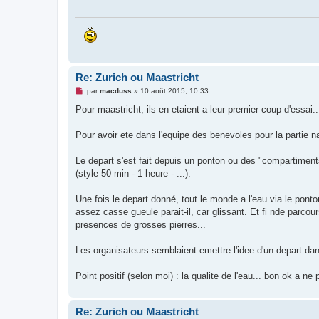
g
e
n
o
n
l
u
Re: Zurich ou Maastricht
M
par
macduss
»
10 août 2015, 10:33
e
s
Pour maastricht, ils en etaient a leur premier coup d'essai..
s
a
g
Pour avoir ete dans l'equipe des benevoles pour la partie n
e
n
o
Le depart s'est fait depuis un ponton ou des "compartiments
n
(style 50 min - 1 heure - ...).
l
u
Une fois le depart donné, tout le monde a l'eau via le ponton
assez casse gueule parait-il, car glissant. Et fi nde parcour
presences de grosses pierres...
Les organisateurs semblaient emettre l'idee d'un depart dan
Point positif (selon moi) : la qualite de l'eau... bon ok a 
Re: Zurich ou Maastricht