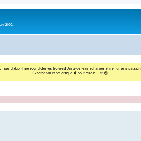
uis 2002!
ci, pas d'algorithme pour dicter tes lectures! Juste de vrais échanges entre humains passion
Excerce ton esprit critique 🧠 pour faire le ... tri 😉.