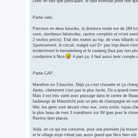
Donc en tant que participant, le seul éventuel point noir qu
Partie vélo:
Parcours en deux boucles, la distance totale est de 184 k
sens, nombreux bénévoles, ravitos complets et m'ont semblé 
2 ravitos précis). Etat des routes au top, de vrais billards 
Sportivement, le circuit, malgré son D+ pas trop élevé n'est
évidemment le bemelerberg et le cauberg (faut pas non plus e
condamine à Nice
. A part ça, il faut aussi tenir comp
Partie CAP:
Marathon en 3 boucles: Déjà ça c'est chouette et ça chang
Après, clairement c'est pas le plus facile, On a quand me
Mais il est très varié avec passage dans le centre de Maas
faubourgs de Maastricht puis un peu de champagne en sortie d
fête, les gens sont devant chez eux, sono sortie, tuyau d
le plus beau de mes 3 marathons sur IM (pas pour le chron
Ravitos bien places.
Voilà, en ce qui me concerne, pour une première j'ai trouv
et le village expo n'était pas aussi grand que Nice bien sûr.