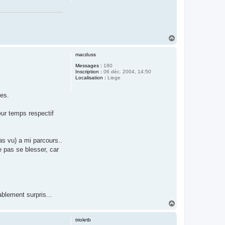
H
a
u
macduss
t
Messages :
180
Inscription :
06 déc. 2004, 14:50
Localisation :
Liege
ées.
eur temps respectif
pas vu) a mi parcours..
e pas se blesser, car
ablement surpris...
H
a
u
trioletb
t