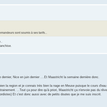
emandeurs sont soumis à ses tarifs...
..
ranchise.
 dernier, Nice en juin dernier ....Et Maastricht la semaine dernière donc.
ien la region et je connais très bien la nage en Meuse puisque le cours d'ea
trainement. ...Tout ça pour dire qu'à priori, Maastricht ça n'envoie pas du rê
ordistes) Et c'est donc aussi avec de petits doutes que je me suis inscrit.