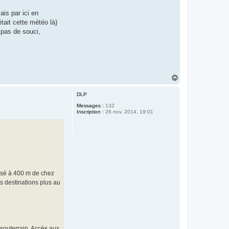
ais par ici en
était cette météo là)
 pas de souci,
H
a
u
DLP
t
Messages :
132
Inscription :
26 nov. 2014, 19:01
assé à 400 m de chez
es destinations plus au
 souterrain. Accès aux