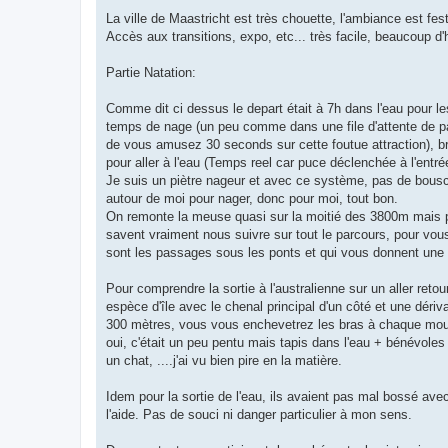
La ville de Maastricht est très chouette, l'ambiance est f
Accès aux transitions, expo, etc... très facile, beaucoup d
Partie Natation:
Comme dit ci dessus le depart était à 7h dans l'eau pour le
temps de nage (un peu comme dans une file d'attente de pa
de vous amusez 30 seconds sur cette foutue attraction), b
pour aller à l'eau (Temps reel car puce déclenchée à l'entr
Je suis un piètre nageur et avec ce système, pas de bousc
autour de moi pour nager, donc pour moi, tout bon.
On remonte la meuse quasi sur la moitié des 3800m mais pas
savent vraiment nous suivre sur tout le parcours, pour vous
sont les passages sous les ponts et qui vous donnent une i
Pour comprendre la sortie à l'australienne sur un aller retour
espèce d'île avec le chenal principal d'un côté et une dériva
300 mètres, vous vous enchevetrez les bras à chaque mouvem
oui, c'était un peu pentu mais tapis dans l'eau + bénévole
un chat, ....j'ai vu bien pire en la matière.
Idem pour la sortie de l'eau, ils avaient pas mal bossé ave
l'aide. Pas de souci ni danger particulier à mon sens.