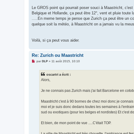
Le GROS point qui pourrait poser souci à Maastricht, c'est l
Belgique et Hollande, ça peut être 12°, vent et pluie toute l
.....En meme temps je pense que Zurich ça peut être un co
quelque soit la météo, à Maastricht on a jamais vu la meu
Voilà, si ça peut vous aider.
Re: Zurich ou Maastricht
M
par
DLP
»
11 août 2015, 10:10
e
s
s
oscartri a écrit :
a
g
Alors,
e
n
o
Je ne connais pas Zurich mais j'ai fait Barcelone en cotobr
n
l
u
Maastricht c'est à 90 bornes de chez moi donc je connais
moi et je suis donc dedans toutes les semaines à l'entrain
sud ou exotiques (pour les belges et nordistes) Et c'est do
Et bien, de mon point de vue .....C'était TOP.
La ville de Maastricht est très chouette, l'ambiance est 