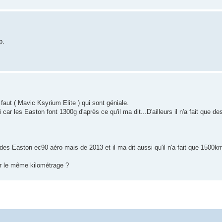
p.
l faut ( Mavic Ksyrium Elite ) qui sont géniale.
car les Easton font 1300g d'après ce qu'il ma dit...D'ailleurs il n'a fait que de
 des Easton ec90 aéro mais de 2013 et il ma dit aussi qu'il n'a fait que 1500km
ur le même kilométrage ?