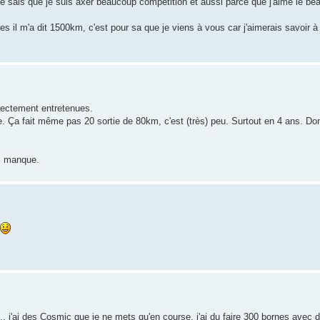
s je sais que je suis axer beaucoup compétition et aussi parce que j'aime le 
s il m'a dit 1500km, c'est pour sa que je viens à vous car j'aimerais savoir à
rrectement entretenues.
. Ça fait même pas 20 sortie de 80km, c'est (très) peu. Surtout en 4 ans. Donc
ui manque.
... j'ai des Cosmic que je ne mets qu'en course, j'ai du faire 300 bornes avec 