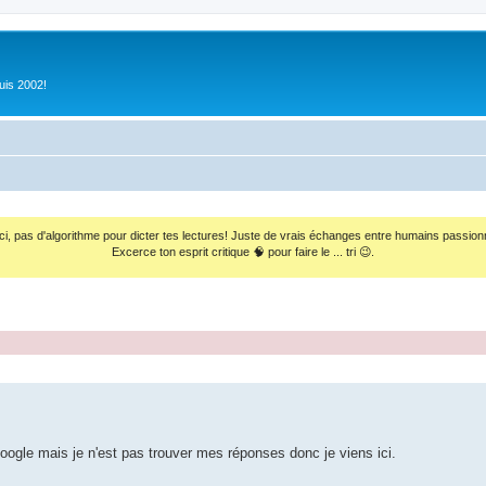
uis 2002!
ci, pas d'algorithme pour dicter tes lectures! Juste de vrais échanges entre humains passion
Excerce ton esprit critique 🧠 pour faire le ... tri 😉.
 Google mais je n'est pas trouver mes réponses donc je viens ici.