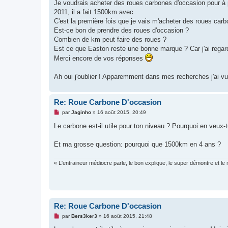
g
Je voudrais acheter des roues carbones d'occasion pour à 
e
2011, il a fait 1500km avec.
n
o
C'est la première fois que je vais m'acheter des roues carb
n
Est-ce bon de prendre des roues d'occasion ?
l
u
Combien de km peut faire des roues ?
Est ce que Easton reste une bonne marque ? Car j'ai regard
Merci encore de vos réponses
Ah oui j'oublier ! Apparemment dans mes recherches j'ai
Re: Roue Carbone D'occasion
M
par
Jaginho
»
16 août 2015, 20:49
e
s
Le carbone est-il utile pour ton niveau ? Pourquoi en veux-
s
a
g
Et ma grosse question: pourquoi que 1500km en 4 ans ?
e
n
o
« L'entraineur médiocre parle, le bon explique, le super démontre et le m
n
l
u
Re: Roue Carbone D'occasion
M
par
Bers3ker3
»
16 août 2015, 21:48
e
s