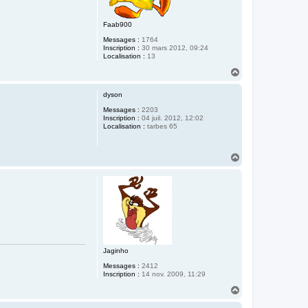
Faab900
Messages :
1764
Inscription :
30 mars 2012, 09:24
Localisation :
13
H
a
u
dyson
t
Messages :
2203
Inscription :
04 juil. 2012, 12:02
Localisation :
tarbes 65
H
a
u
t
Jaginho
Messages :
2412
Inscription :
14 nov. 2009, 11:29
H
a