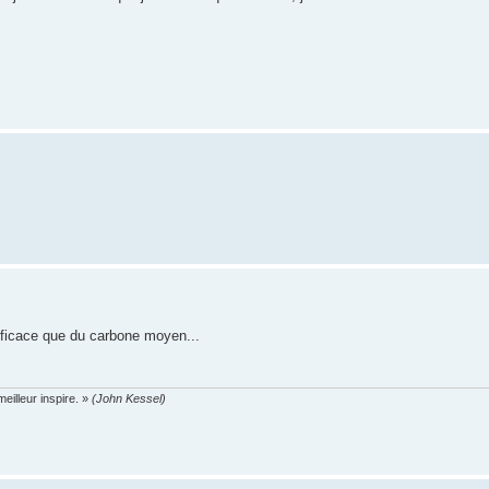
efficace que du carbone moyen...
eilleur inspire. »
(John Kessel)