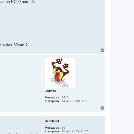
 Easton EC90 aéro de
ort a des 50mm ?
H
a
u
t
Jaginho
Messages :
2412
Inscription :
14 nov. 2009, 11:29
H
a
u
t
Bers3ker3
Messages :
26
Inscription :
18 avr. 2015, 13:21