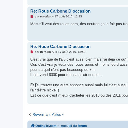
Re: Roue Carbone D'occasion
M
par
matafan
»
17 août 2015, 12:25
e
s
Mais s'il veut des roues aero, des neutron ça le fait pas tro
s
a
g
e
n
o
Re: Roue Carbone D'occasion
n
l
M
par
Bers3ker3
»
17 août 2015, 13:53
u
e
s
C'est vrai que de l'alu c'est aussi bien mais j'ai déjà ce qu'i
s
Oui, c'est vrai je veux des roues aéros et moins lourd aussi 
a
g
pour sa qu'il n'ont pas beaucoup de km.
e
Il est vend 600€ pour moi sa a l'air correct...
n
o
n
Et j'ai trouver une autre annonce aussi mais lui c'est aussi
l
u
l'air d'être nickel )
Est ce que c'est mieux d'acheter les 2013 ou des 2011 po
Revenir à « Matos »
OnlineTri.com
Accueil du forum