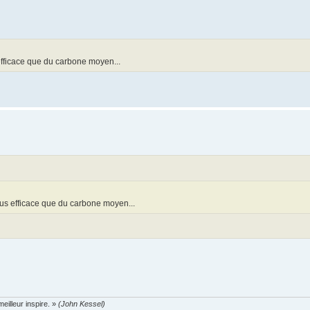
 efficace que du carbone moyen...
plus efficace que du carbone moyen...
eilleur inspire. »
(John Kessel)