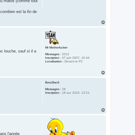
beau matos (comme tout
 combien est la fin de
H
a
u
t
Mr Motherfucker
 louche, sauf si il a
Messages :
2012
Inscription :
07 juin 2007, 10:44
Localisation :
Devant le PC
H
a
u
Bers3ker3
t
Messages :
26
Inscription :
18 avr. 2015, 13:21
H
a
u
t
dans l'année