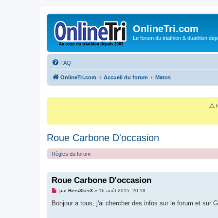
OnlineTri.com
Le forum du triathlon & duathlon dep
FAQ
OnlineTri.com
Accueil du forum
Matos
⚠️
I
Roue Carbone D'occasion
Règles du forum
Roue Carbone D'occasion
M
par
Bers3ker3
»
16 août 2015, 20:18
e
s
Bonjour a tous, j'ai chercher des infos sur le forum et sur
s
a