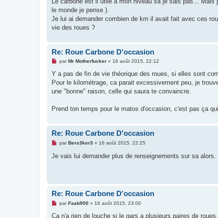
Le carbone est il utile à mon niveau sa je sais pas... Mai
s
le monde je pense ).
a
g
Je lui ai demander combien de km il avait fait avec ces roue
e
vie des roues ?
n
o
n
l
Re: Roue Carbone D'occasion
u
M
par
Mr Motherfucker
»
16 août 2015, 22:12
e
s
Y a pas de fin de vie théorique des roues, si elles sont co
s
Pour le kilométrage, ca parait excessivement peu, je trouve
a
g
une "bonne" raison, celle qui saura te convaincre.
e
n
o
Prend ton temps pour le matos d'occasion, c'est pas ça q
n
l
u
Re: Roue Carbone D'occasion
M
par
Bers3ker3
»
16 août 2015, 22:25
e
s
Je vais lui demander plus de renseignements sur sa alors.
s
a
g
e
n
o
Re: Roue Carbone D'occasion
n
l
M
par
Faab900
»
16 août 2015, 23:00
u
e
s
Ça n'a rien de louche si le gars a plusieurs paires de roues