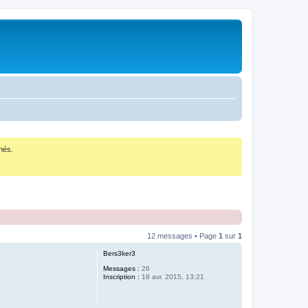
nés.
12 messages • Page
1
sur
1
Bers3ker3
Messages :
26
Inscription :
18 avr. 2015, 13:21