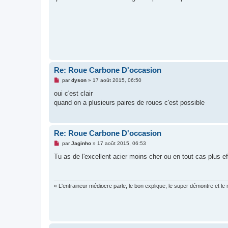
s
a
g
e
n
o
n
l
u
Re: Roue Carbone D'occasion
M
par
dyson
»
17 août 2015, 06:50
e
s
oui c'est clair
s
quand on a plusieurs paires de roues c'est possible
a
g
e
n
o
Re: Roue Carbone D'occasion
n
l
M
par
Jaginho
»
17 août 2015, 06:53
u
e
s
Tu as de l'excellent acier moins cher ou en tout cas plus 
s
a
g
e
n
« L'entraineur médiocre parle, le bon explique, le super démontre et le m
o
n
l
u