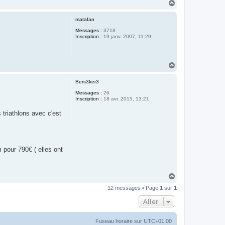
H
a
u
matafan
t
Messages :
3718
Inscription :
19 janv. 2007, 11:29
H
a
u
Bers3ker3
t
Messages :
26
Inscription :
18 avr. 2015, 13:21
s triathlons avec c'est
 pour 790€ ( elles ont
H
a
12 messages • Page
1
sur
1
u
t
Aller
Fuseau horaire sur
UTC+01:00