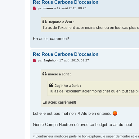
Re: Roue Carbone D'occasion
M
par
maere
»
17 août 2015, 08:24
e
s
s
Jaginho a écrit :
a
g
Tu as de l'excellent acier moins cher ou en tout cas plus
e
n
o
En acier, carrément!
n
l
u
Re: Roue Carbone D'occasion
M
par
Jaginho
»
17 août 2015, 08:27
e
s
s
maere a écrit :
a
g
e
Jaginho a écrit :
n
o
Tu as de l'excellent acier moins cher ou en tout cas 
n
l
u
En acier, carrément!
Lol elle est pas mal non ?! Alu bien entendu
Genre Campa Neutron où avec ce budget tu as du neuf...
« L'entraineur médiocre parle, le bon explique, le super démontre et le m