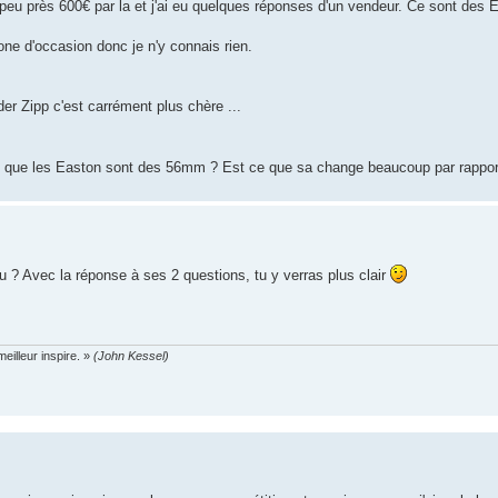
peu près 600€ par la et j'ai eu quelques réponses d'un vendeur. Ce sont des
one d'occasion donc je n'y connais rien.
er Zipp c'est carrément plus chère ...
 vu que les Easton sont des 56mm ? Est ce que sa change beaucoup par rapp
tu ? Avec la réponse à ses 2 questions, tu y verras plus clair
eilleur inspire. »
(John Kessel)