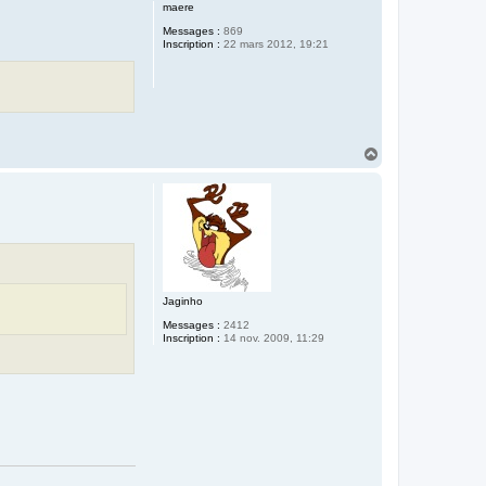
u
maere
t
Messages :
869
Inscription :
22 mars 2012, 19:21
H
a
u
t
Jaginho
Messages :
2412
Inscription :
14 nov. 2009, 11:29