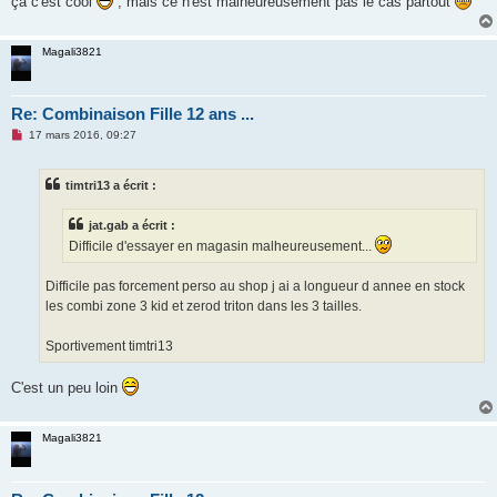
ça c'est cool
, mais ce n'est malheureusement pas le cas partout
Magali3821
Re: Combinaison Fille 12 ans ...
M
17 mars 2016, 09:27
e
s
s
timtri13 a écrit :
a
g
e
jat.gab a écrit :
n
o
Difficile d'essayer en magasin malheureusement...
n
l
u
Difficile pas forcement perso au shop j ai a longueur d annee en stock
les combi zone 3 kid et zerod triton dans les 3 tailles.
Sportivement timtri13
C'est un peu loin
Magali3821