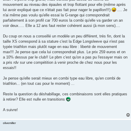
mouvement au niveau des épaules et trop flottant pour elle (même après
lui avoir expliqué que ce n'était pas fait pour nager le papillon!!!)
.... Je
n'ai même pas voulu qu'elle essai la G-range qui correspondrait
parfaitement à son profil car 700 euros la combi qu'elle va garder un an
voir deux..... Elle a 12 ans faut rester cohérent aussi (à mon sens)....
Du coup on nous a conseillé un modèle un peu différent, très fin, dont la
taille XS correspond à sa stature c'est la Edge Longsleeve qui n'est pas
typée triathlon mais plutôt nage en eau libre : liberté de mouvement
max!!! Je pense que cela lui correspondrait plus. Le prix 259 euros et on
a 10% dessus par le club!! Le pbm c'est qu'on a pas pu l'essayer mais on
a pris rdv sur une compétition à venir proche de chez nous pour les
essais!!
Je pense qu'elle serait mieux en combi type eau libre, qu'en combi de
triathlon... (en tout cas pour le moment) ...
Reste la question du déshabillage, ces combinaisons sont elles pratiques
à retirer? Elle est nulle en transitions
A suivre!
olivemiller