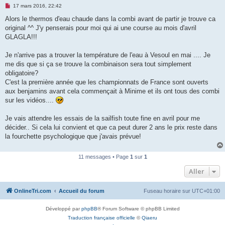
M
17 mars 2016, 22:42
e
s
Alors le thermos d'eau chaude dans la combi avant de partir je trouve ca
s
original ^^ J'y penserais pour moi qui ai une course au mois d'avril
a
g
GLAGLA!!!
e
n
o
Je n'arrive pas a trouver la température de l'eau à Vesoul en mai .... Je
n
me dis que si ça se trouve la combinaison sera tout simplement
l
u
obligatoire?
C'est la première année que les championnats de France sont ouverts
aux benjamins avant cela commençait à Minime et ils ont tous des combi
sur les vidéos....
Je vais attendre les essais de la sailfish toute fine en avril pour me
décider.. Si cela lui convient et que ca peut durer 2 ans le prix reste dans
la fourchette psychologique que j'avais prévue!
11 messages • Page
1
sur
1
Aller
OnlineTri.com
Accueil du forum
Fuseau horaire sur
UTC+01:00
Développé par
phpBB
® Forum Software © phpBB Limited
Traduction française officielle
©
Qiaeru