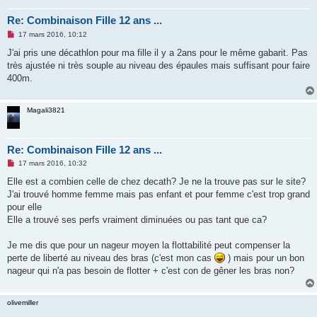
Re: Combinaison Fille 12 ans ...
M
17 mars 2016, 10:12
e
s
J'ai pris une décathlon pour ma fille il y a 2ans pour le même gabarit. Pas
s
très ajustée ni très souple au niveau des épaules mais suffisant pour faire
a
g
400m.
e
n
o
n
Magali3821
l
u
Re: Combinaison Fille 12 ans ...
M
17 mars 2016, 10:32
e
s
Elle est a combien celle de chez decath? Je ne la trouve pas sur le site?
s
J'ai trouvé homme femme mais pas enfant et pour femme c'est trop grand
a
g
pour elle
e
Elle a trouvé ses perfs vraiment diminuées ou pas tant que ca?
n
o
n
Je me dis que pour un nageur moyen la flottabilité peut compenser la
l
u
perte de liberté au niveau des bras (c'est mon cas
) mais pour un bon
nageur qui n'a pas besoin de flotter + c'est con de gêner les bras non?
olivemiller