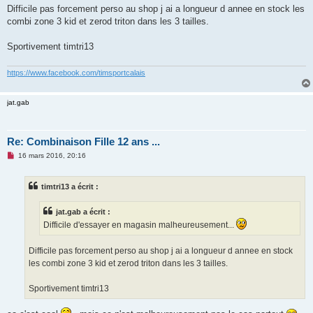
o
Difficile pas forcement perso au shop j ai a longueur d annee en stock les
n
combi zone 3 kid et zerod triton dans les 3 tailles.
l
u
Sportivement timtri13
https://www.facebook.com/timsportcalais
jat.gab
Re: Combinaison Fille 12 ans ...
M
16 mars 2016, 20:16
e
s
s
timtri13 a écrit :
a
g
e
jat.gab a écrit :
n
o
Difficile d'essayer en magasin malheureusement...
n
l
u
Difficile pas forcement perso au shop j ai a longueur d annee en stock
les combi zone 3 kid et zerod triton dans les 3 tailles.
Sportivement timtri13