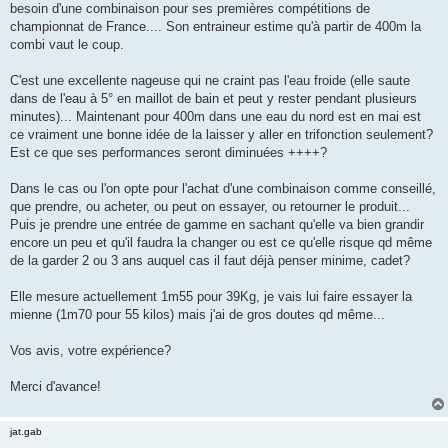
besoin d'une combinaison pour ses premières compétitions de
n
o
championnat de France.... Son entraineur estime qu'à partir de 400m la
n
combi vaut le coup.
l
u
C'est une excellente nageuse qui ne craint pas l'eau froide (elle saute
dans de l'eau à 5° en maillot de bain et peut y rester pendant plusieurs
minutes)... Maintenant pour 400m dans une eau du nord est en mai est
ce vraiment une bonne idée de la laisser y aller en trifonction seulement?
Est ce que ses performances seront diminuées ++++?
Dans le cas ou l'on opte pour l'achat d'une combinaison comme conseillé,
que prendre, ou acheter, ou peut on essayer, ou retourner le produit...
Puis je prendre une entrée de gamme en sachant qu'elle va bien grandir
encore un peu et qu'il faudra la changer ou est ce qu'elle risque qd même
de la garder 2 ou 3 ans auquel cas il faut déjà penser minime, cadet?
Elle mesure actuellement 1m55 pour 39Kg, je vais lui faire essayer la
mienne (1m70 pour 55 kilos) mais j'ai de gros doutes qd même...
Vos avis, votre expérience?
Merci d'avance!
jat.gab