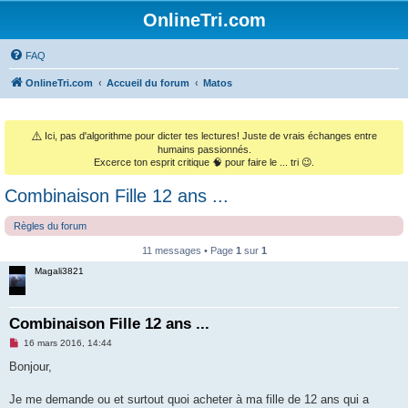
OnlineTri.com
FAQ
OnlineTri.com
Accueil du forum
Matos
⚠️
Ici, pas d'algorithme pour dicter tes lectures! Juste de vrais échanges entre
humains passionnés.
Excerce ton esprit critique 🧠 pour faire le ... tri 😉.
Combinaison Fille 12 ans ...
Règles du forum
11 messages • Page
1
sur
1
Magali3821
Combinaison Fille 12 ans ...
M
16 mars 2016, 14:44
e
s
Bonjour,
s
a
g
Je me demande ou et surtout quoi acheter à ma fille de 12 ans qui a
e