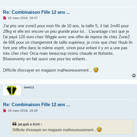
Re: Combinaison Fille 12 ans ...
M
16 mars 2016, 18:37
e
s
J'ai pris une zone3 pour mon fils de 10 ans, la taille S, il fait 1m40 pour
s
28kg et elle est encore un peu grande pour lui... L'avantage c'est que je
a
g
l'ai payé 120 euro chez Wiggle avec une offre de reprise de chez Zone3
e
de 60€ pour un changement de taille supérieur, je crois que chez Huub ils
n
o
font une offre dans le même esprit, sinon pour enfant il y en a une pas
n
très cher chez Orca mais beaucoup moins chaude et flottante,
l
u
Blueseventy en fait aussi une pour les enfants.
Difficile d'essayer en magasin malheureusement...
timtri13
Re: Combinaison Fille 12 ans ...
M
16 mars 2016, 19:29
e
s
s
jat.gab a écrit :
a
g
Difficile d'essayer en magasin malheureusement...
e
n