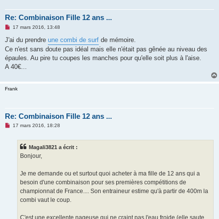
Re: Combinaison Fille 12 ans ...
M
17 mars 2016, 13:48
e
s
J'ai du prendre
une combi de surf
de mémoire.
s
Ce n'est sans doute pas idéal mais elle n'était pas gênée au niveau des
a
g
épaules. Au pire tu coupes les manches pour qu'elle soit plus à l'aise.
e
A 40€...
n
o
n
l
Frank
u
Re: Combinaison Fille 12 ans ...
M
17 mars 2016, 18:28
e
s
s
Magali3821 a écrit :
a
g
Bonjour,
e
n
o
Je me demande ou et surtout quoi acheter à ma fille de 12 ans qui a
n
besoin d'une combinaison pour ses premières compétitions de
l
u
championnat de France.... Son entraineur estime qu'à partir de 400m la
combi vaut le coup.
C'est une excellente nageuse qui ne craint pas l'eau froide (elle saute