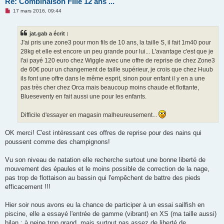
Re: Combinaison Fille 12 ans ...
M
17 mars 2016, 09:44
e
s
s
jat.gab a écrit :
a
g
J'ai pris une zone3 pour mon fils de 10 ans, la taille S, il fait 1m40 pour
e
28kg et elle est encore un peu grande pour lui... L'avantage c'est que je
n
o
l'ai payé 120 euro chez Wiggle avec une offre de reprise de chez Zone3
n
de 60€ pour un changement de taille supérieur, je crois que chez Huub
l
u
ils font une offre dans le même esprit, sinon pour enfant il y en a une
pas très cher chez Orca mais beaucoup moins chaude et flottante,
Blueseventy en fait aussi une pour les enfants.
Difficile d'essayer en magasin malheureusement...
OK merci! C'est intéressant ces offres de reprise pour des nains qui
poussent comme des champignons!
Vu son niveau de natation elle recherche surtout une bonne liberté de
mouvement des épaules et le moins possible de correction de la nage,
pas trop de flottaison au bassin qui l'empêchent de battre des pieds
efficacement !!!
Hier soir nous avons eu la chance de participer à un essai sailfish en
piscine, elle a essayé l'entrée de gamme (vibrant) en XS (ma taille aussi)
bilan : à peine trop grand, mais surtout pas assez de liberté de